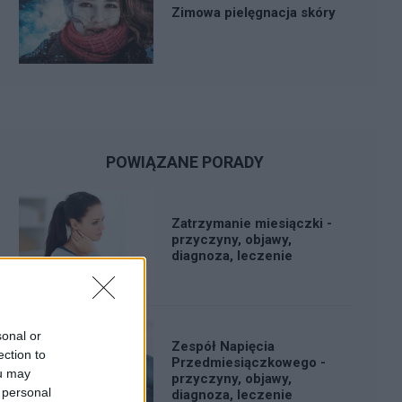
Zimowa pielęgnacja skóry
POWIĄZANE PORADY
Zatrzymanie miesiączki -
przyczyny, objawy,
diagnoza, leczenie
sonal or
Zespół Napięcia
ection to
Przedmiesiączkowego -
ou may
przyczyny, objawy,
 personal
diagnoza, leczenie