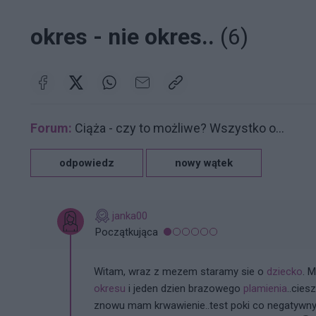
okres - nie okres..
(6)
Forum:
Ciąża - czy to możliwe? Wszystko o...
odpowiedz
nowy wątek
janka00
Początkująca
Witam, wraz z mezem staramy sie o
dziecko
. 
okresu
i jeden dzien brazowego
plamienia
..cies
znowu mam krwawienie..test poki co negatywny,