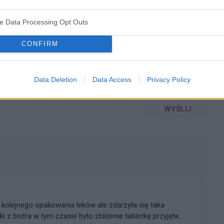
WYBIERZ PLIK
ve Data Processing Opt Outs
 png.
CONFIRM
Data Deletion
Data Access
Privacy Policy
WYŚLIJ
kolejnego opakowania leków ale zdarzyła się taka
i z bistra w tym czasie było zbliżenie tabletkę przyjęłam