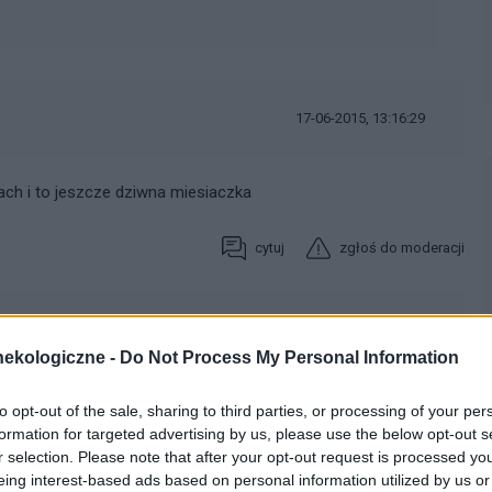
17-06-2015, 13:16:29
iach i to jeszcze dziwna miesiaczka
cytuj
zgłoś do moderacji
17-06-2015, 20:46:32
ekologiczne -
Do Not Process My Personal Information
a miesiączka właśnie nie nadazysz za naszym organizmem.
to opt-out of the sale, sharing to third parties, or processing of your per
formation for targeted advertising by us, please use the below opt-out s
r selection. Please note that after your opt-out request is processed y
cytuj
zgłoś do moderacji
eing interest-based ads based on personal information utilized by us or