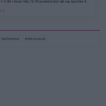
 +-3 dni i teraz niby 16 04 powinna być ale się spoznia 4
 o...
zapłodnienie
antykoncepcja