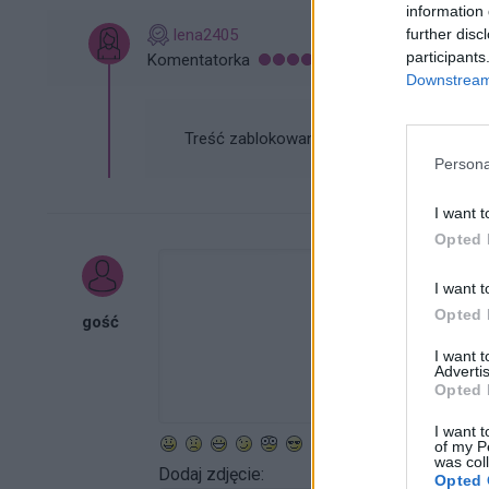
information 
further disc
lena2405
participants
Komentatorka
Downstream 
Treść zablokowana przez moderatora
Persona
I want t
Opted 
I want t
Opted 
gość
I want 
Advertis
Opted 
I want t
of my P
was col
Dodaj zdjęcie:
Opted 