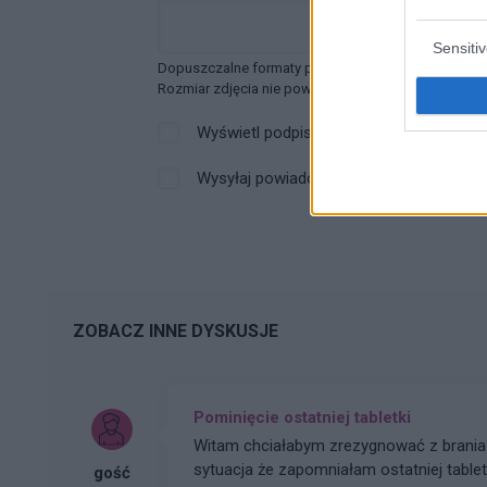
Sensiti
Dopuszczalne formaty pliku graficznego: jpg, jpeg ,
Rozmiar zdjęcia nie powinien przekraczać 0.6MB.
Wyświetl podpis
Wysyłaj powiadomienia o odpowiedzi
ZOBACZ INNE DYSKUSJE
Pominięcie ostatniej tabletki
Witam chciałabym zrezygnować z brania 
sytuacja że zapomniałam ostatniej tabletk
gość