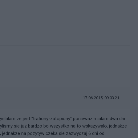
17-06-2015, 09:03:21
Myslalam ze jest "trafiony-zatopiony" poniewaz mialam dwa dni
zylismy sie juz bardzo bo wszystko na to wskazywalo, jednakze
 jednakze na pozytyw czeka sie zazwyczaj 6 dni od