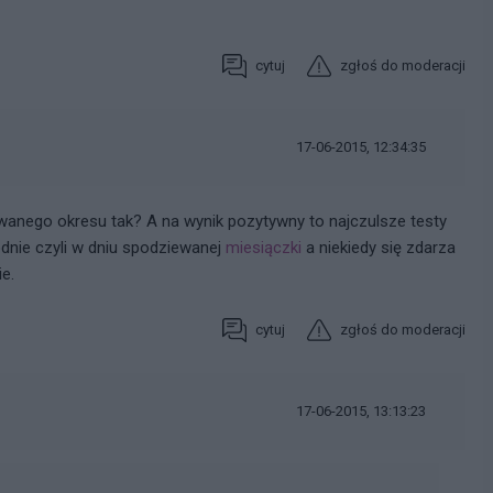
cytuj
zgłoś do moderacji
17-06-2015, 12:34:35
ewanego okresu tak? A na wynik pozytywny to najczulsze testy
dnie czyli w dniu spodziewanej
miesiączki
a niekiedy się zdarza
e.
cytuj
zgłoś do moderacji
17-06-2015, 13:13:23