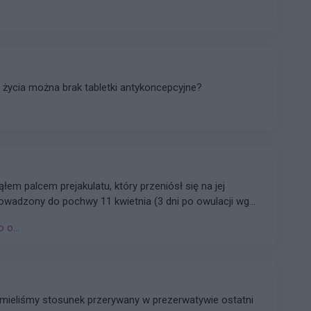
zednie zbliżenie było jakieś 10 dni temu i nie palnuję już
po niej. Czy muszę zaczynać kolejne opakowanie abym
 życia można brak tabletki antykoncepcyjne?
em palcem prejakulatu, który przeniósł się na jej
rowadzony do pochwy 11 kwietnia (3 dni po owulacji wg
była założona od początku do końca, została
 o...
okazała się całkowicie szczelna w teście wody i
 23 kwietnia nie pojawił się, co zbiega się z silną
ia oraz przyjmowaniem przez nią leków Theraflu i
 mieliśmy stosunek przerywany w prezerwatywie ostatni