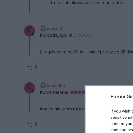
Treść zablokowana przez moderatora
janka00
Początkująca
Z reguly mam co 30 dni i wiecej, teraz po 28 dn
0
lena2405
Komentatorka
Forum Gin
Aha no nie wiem mi dwa razy się zdarzyło tak
If you wish 
sensitive in
confirm you
0
continue se