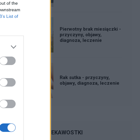
out of the
 downstream
B’s List of
Pierwotny brak miesiączki -
przyczyny, objawy,
diagnoza, leczenie
Rak sutka - przyczyny,
objawy, diagnoza, leczenie
CIEKAWOSTKI