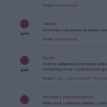
następnego dnia rano czyli wczoraj... popr
Forum:
Antykoncepcja
zbliżeń w czasie 7 dniowej przerwy ani 
była chroniona ?
Tabletki
Dzień dobry mam pytanie do jakiego roku
gość
Forum:
Antykoncepcja
Ryzyko
Podczas zakładania prezerwatywy dotknął
zewnętrzną stronę i został fizycznie wp
gość
aplikacji Flo), przy czym prezerwatywa 
Forum:
Ciąża - czy to możliwe? Wszystko
wysmarowana lubrykantem , po stosunku 
powietrza, a mimo to okres wyznaczony na
infekcją partnerki trwającą od 15 kwietn
antybiotyku Macromax.
Stosunek z zabezpieczeniem
Witam pisze z pytaniem ostatnio z zona