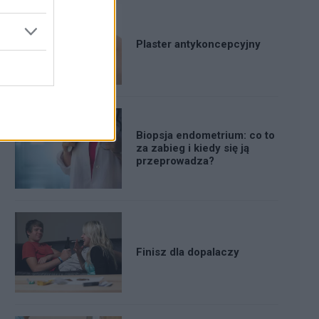
Plaster antykoncepcyjny
Biopsja endometrium: co to
za zabieg i kiedy się ją
przeprowadza?
Finisz dla dopalaczy