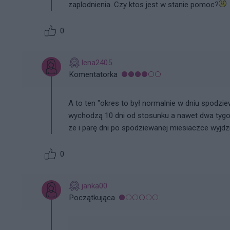
zaplodnienia. Czy ktos jest w stanie pomoc?
0
lena2405
Komentatorka
A to ten "okres to był normalnie w dniu spodzi
wychodzą 10 dni od stosunku a nawet dwa tygo
ze i parę dni po spodziewanej miesiaczce wyjdzi
0
janka00
Początkująca