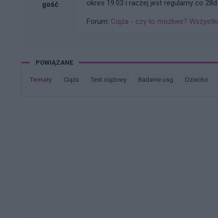
okres 19.03 i raczej jest regularny co 28d
gość
dzień proszę o podpowiedz
Forum:
Ciąża - czy to możliwe? Wszystko
POWIĄZANE
Tematy
ciąża
test ciążowy
badanie usg
dziecko