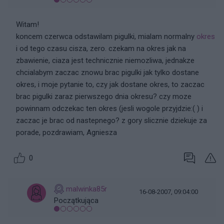
Witam!
koncem czerwca odstawilam pigulki, mialam normalny
okres
i od tego czasu cisza, zero. czekam na okres jak na
zbawienie, ciaza jest technicznie niemozliwa, jednakze
chcialabym zaczac znowu brac pigulki jak tylko dostane
okres, i moje pytanie to, czy jak dostane okres, to zaczac
brac pigulki zaraz pierwszego dnia okresu? czy moze
powinnam odczekac ten okres (jesli wogole przyjdzie:( ) i
zaczac je brac od nastepnego? z gory slicznie dziekuje za
porade, pozdrawiam, Agniesza
0
malwinka85r
16-08-2007, 09:04:00
Początkująca