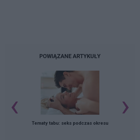
POWIĄZANE ARTYKUŁY
‹
›
O
Tematy tabu: seks podczas okresu