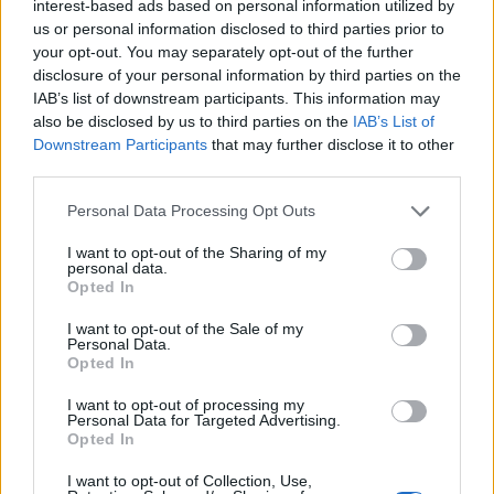
interest-based ads based on personal information utilized by
wizytę u ginekologa, gdzie robione było również
us or personal information disclosed to third parties prior to
gość
USG i wszystkie badania były ok.
your opt-out. You may separately opt-out of the further
disclosure of your personal information by third parties on the
IAB’s list of downstream participants. This information may
Tabletka dzień po
also be disclosed by us to third parties on the
IAB’s List of
Dzień dobry jaka jest szansa zajścia w ciążę trzy
Downstream Participants
that may further disclose it to other
dni przed owulacja? Czy w takim wypadku
third parties.
zadziała tabletka dzień po? Partner nie ma
Forum:
Ginekologia - specjalista radzi, dla
pewności czy z prezerwatywy coś się nie
Personal Data Processing Opt Outs
pacjentki
dostało Pozdrawiam
I want to opt-out of the Sharing of my
personal data.
Opted In
I want to opt-out of the Sale of my
gość
Personal Data.
Opted In
Macica
I want to opt-out of processing my
Personal Data for Targeted Advertising.
Witam od miesiąca wystaje mi coś z pochwy
Opted In
myślę że to macica nie mogę utrzymać moczu
czy będzie konieczny zabieg
I want to opt-out of Collection, Use,