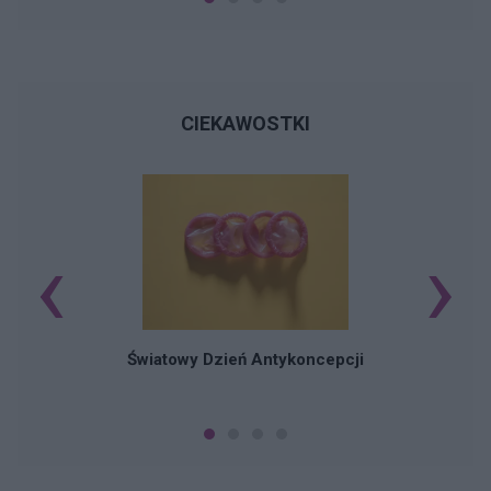
CIEKAWOSTKI
‹
›
Ś
Światowy Dzień Antykoncepcji