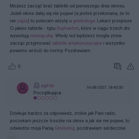
Możesz zacząć brać tabletki od pierwszego dnia okresu.
Jeżeli okres dalej się nie pojawi (a jesteś przekonana, że to
nie
ciąża
) to polecam wizytę u
ginekologa
. Lekarz przepisze
Ci jakies tabletki - typu
Duphaston
, które w ciągu trzech dni
wywołują
miesiączkę
. Wtedy też będziesz mogła znów
zacząc przyjmować
tabletki antykoncepcyjne
i wszystko
powinno wrócić do normy. Pozdrawiam
0
agifob
16-08-2007, 18:40:00
Początkująca
Dziekuje bardzo za odpowiedz, zrobie jak Pani radzi,
poczekam jeszcze troszke na okres a jak sie nie pojawi, to
odwiedze moja Panią
Ginekolog
. pozdrawiam serdecznie