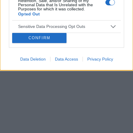
Forum:
Ginekologia - forum dla rodziny i
Retention, Sale, and/or Sharing of my
Personal Data that Is Unrelated with the
pacjentki
Purposes for which it was collected.
Opted Out
Sensitive Data Processing Opt Outs
POWIĄZANE
CONFIRM
Tematy
miesiączka
antykoncepcja
ginekologia
ciąża
test ciążowy
okres
Data Deletion
Data Access
Privacy Policy
Reklama: