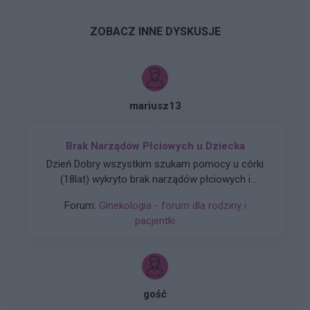
ZOBACZ INNE DYSKUSJE
mariusz13
Brak Narządów Płciowych u Dziecka
Dzień Dobry wszystkim szukam pomocy u córki
(18lat) wykryto brak narządów płciowych i
zniekształconą pochwe czy ma ktoś do jakiegoś
Forum:
Ginekologia - forum dla rodziny i
plastyka namiary godnego polecenia nie za
pacjentki
miliony Dziękuję
gość