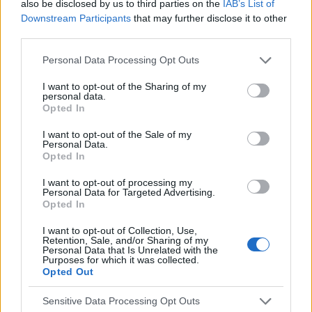
also be disclosed by us to third parties on the
IAB’s List of
Downstream Participants
that may further disclose it to other
gość
third parties.
Personal Data Processing Opt Outs
Brak ochoty na seks w związku
2 lata razem i rok po ślubie a ja nie mam ochoty
I want to opt-out of the Sharing of my
na seks. To nie jest raczej normalne co nie? :(
personal data.
Opted In
Zaczynało się to powoli. Obecnie seks mógłby
Forum:
Ginekologia - forum dla rodziny i
dla mnie istnieć. Robię to z uwagi na męża.
I want to opt-out of the Sale of my
pacjentki
Udaję orgazm. Rzuciłam tabletki
Personal Data.
antykoncepcyjne ale nic nie wróciło do normy (
Opted In
przestałam brać kilka miesięcy temu tak wiec
I want to opt-out of processing my
wszystko już raczej powinno się uregulować co
Personal Data for Targeted Advertising.
POWIĄZANE
nie? ).
Opted In
Tematy
przezierność karkowa
spirala
I want to opt-out of Collection, Use,
Retention, Sale, and/or Sharing of my
embolizacja mięśniaków macicy
Personal Data that Is Unrelated with the
Purposes for which it was collected.
ropień gruczołu bartholina
opryszczka
Opted Out
Sensitive Data Processing Opt Outs
Reklama: