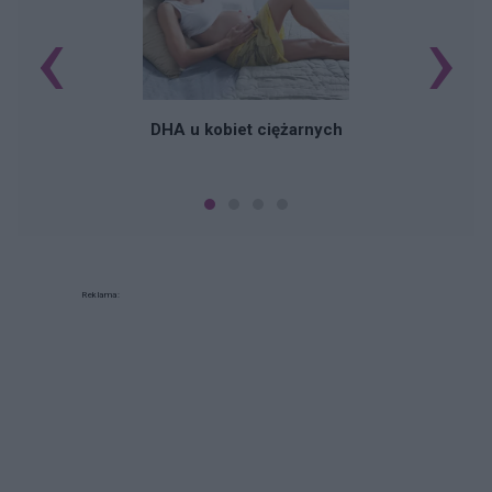
‹
›
K
DHA u kobiet ciężarnych
Reklama: