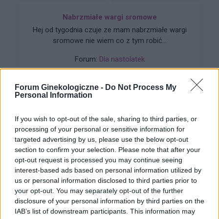
Nabrzmiałe wargi sromowe
Hej od tygodnia czuje ze mam nabrzmiałe wargi
sromowe nie wiem co z tym robić...
Forum:
Dla nastolatek
Forum Ginekologiczne -
Do Not Process My
Personal Information
gość
If you wish to opt-out of the sale, sharing to third parties, or
processing of your personal or sensitive information for
targeted advertising by us, please use the below opt-out
Choroby warg sromowych
section to confirm your selection. Please note that after your
Bielactwo warg sromowych
opt-out request is processed you may continue seeing
interest-based ads based on personal information utilized by
Forum:
Ginekologia - forum dla rodziny i
us or personal information disclosed to third parties prior to
pacjentki
your opt-out. You may separately opt-out of the further
disclosure of your personal information by third parties on the
IAB’s list of downstream participants. This information may