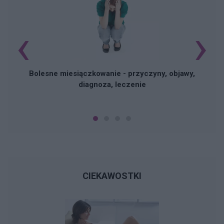
‹
›
N
Bolesne miesiączkowanie - przyczyny, objawy,
diagnoza, leczenie
CIEKAWOSTKI