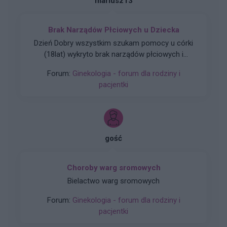
mariusz13
Brak Narządów Płciowych u Dziecka
Dzień Dobry wszystkim szukam pomocy u córki
(18lat) wykryto brak narządów płciowych i
zniekształconą pochwe czy ma ktoś do jakiegoś
Forum:
Ginekologia - forum dla rodziny i
plastyka namiary godnego polecenia nie za
pacjentki
miliony Dziękuję
gość
Choroby warg sromowych
Bielactwo warg sromowych
Forum:
Ginekologia - forum dla rodziny i
pacjentki