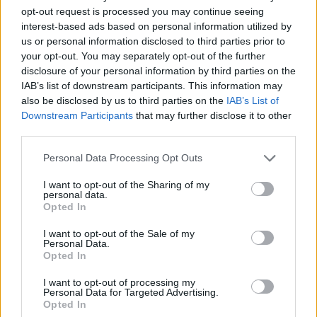
krostki na pochwie szczególnie po goleniu nie
opt-out request is processed you may continue seeing
wiem czy to wina maszynki...
interest-based ads based on personal information utilized by
Forum:
Dla nastolatek
us or personal information disclosed to third parties prior to
your opt-out. You may separately opt-out of the further
disclosure of your personal information by third parties on the
IAB’s list of downstream participants. This information may
POWIĄZANE
also be disclosed by us to third parties on the
IAB’s List of
Downstream Participants
that may further disclose it to other
Tematy
przezierność karkowa
spirala
third parties.
embolizacja mięśniaków macicy
Personal Data Processing Opt Outs
ropień gruczołu bartholina
opryszczka
I want to opt-out of the Sharing of my
personal data.
Opted In
Reklama:
I want to opt-out of the Sale of my
Personal Data.
Opted In
I want to opt-out of processing my
Personal Data for Targeted Advertising.
Opted In