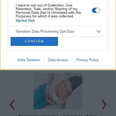
I want to opt-out of Collection, Use,
Retention, Sale, and/or Sharing of my
Personal Data that Is Unrelated with the
Purposes for which it was collected.
Opted Out
Sensitive Data Processing Opt Outs
CONFIRM
Data Deletion
Data Access
Privacy Policy
POWIĄZANE ARTYKUŁY
‹
›
U