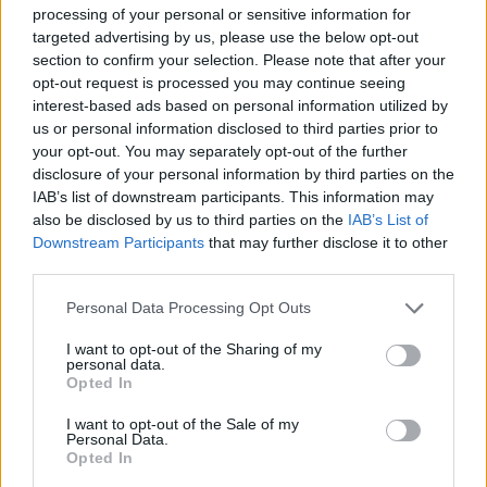
processing of your personal or sensitive information for
przez 5 dni i miałam w tym czasie okres. Po
Odstawienie tabletek
targeted advertising by us, please use the below opt-out
upływie 5 dni wróciłam do anty, zrobiłam test
Po roku stosowania tabletek antykoncepcyjnych
section to confirm your selection. Please note that after your
ciążowy i jedna kreska. Jestem teraz na 5
odstawiłam je. W środku pierwszego cyklu bez
opt-out request is processed you may continue seeing
tabletce antykoncepcyjnej a wczoraj odbyłam
nich, miałam bardzo silne bóle owulacyjne, w
interest-based ads based on personal information utilized by
stosunek bez zabezpieczenia. Moje pytanie
Forum:
Antykoncepcja
tym samym czasie doszło do stosunku
us or personal information disclosed to third parties prior to
brzmi, czy powinnam przez ten czas 7 dni robić
podczas którego wystąpiło dosyć mocne
your opt-out. You may separately opt-out of the further
to tylko z zabezpieczaniem? Czy jestem teraz
disclosure of your personal information by third parties on the
krwawienie. Czy mam się czego obawiać? Czy
bezpieczna od ciąży? Czy może wymagane jest
IAB’s list of downstream participants. This information may
sytuacja w kolejnym cyklu może się powtórzyć?
w tym przypadku ponowne przyjęcie tabletki
also be disclosed by us to third parties on the
IAB’s List of
Jest to dla mnie bardzo krępujące. Oczekuje na
gość
dzień po
Downstream Participants
that may further disclose it to other
wizytę u ginekologa. Czy są jakieś metody by
third parties.
uniknąć krwawień śródcyklicznych?
Ryzyko
Personal Data Processing Opt Outs
Podczas zakładania prezerwatywy dotknąłem
I want to opt-out of the Sharing of my
palcem prejakulatu, który przeniósł się na jej
personal data.
zewnętrzną stronę i został fizycznie
Opted In
Forum:
Ciąża - czy to możliwe? Wszystko o...
wprowadzony do pochwy 11 kwietnia (3 dni po
owulacji wg aplikacji Flo), przy czym
I want to opt-out of the Sale of my
Personal Data.
prezerwatywa była założona od początku do
Opted In
końca, została wysmarowana lubrykantem , po