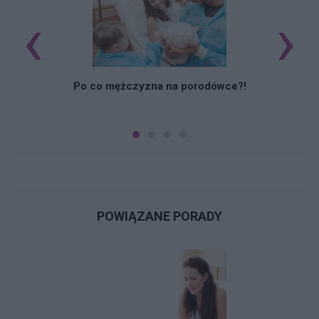
‹
›
M
Po co mężczyzna na porodówce?!
POWIĄZANE PORADY