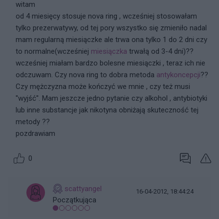
witam
od 4 miesięcy stosuje nova ring , wcześniej stosowałam
tylko prezerwatywy, od tej pory wszystko się zmieniło nadal
mam regularną miesiączke ale trwa ona tylko 1 do 2 dni czy
to normalne(wcześniej
miesiączka
trwałą od 3-4 dni)??
wcześniej miałam bardzo bolesne miesiączki , teraz ich nie
odczuwam. Czy nova ring to dobra metoda
antykoncepcji
??
Czy mężczyzna może kończyć we mnie , czy też musi
''wyjść''. Mam jeszcze jedno pytanie czy alkohol , antybiotyki
lub inne substancje jak nikotyna obniżają skuteczność tej
metody ??
pozdrawiam
0
scattyangel
16-04-2012, 18:44:24
Początkująca