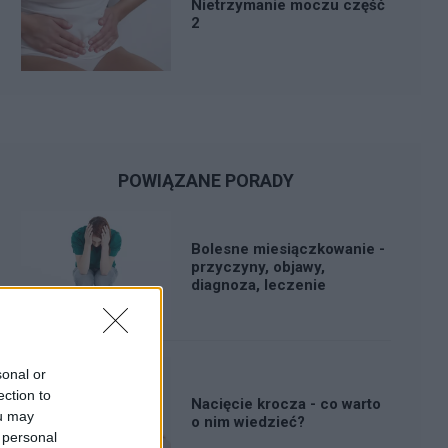
Nietrzymanie moczu część
2
POWIĄZANE PORADY
Bolesne miesiączkowanie -
przyczyny, objawy,
diagnoza, leczenie
sonal or
ection to
Nacięcie krocza - co warto
ou may
o nim wiedzieć?
 personal