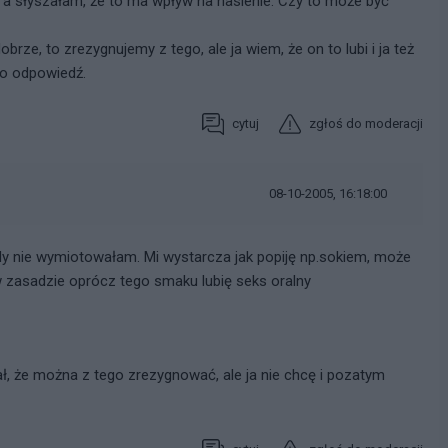
, a słyszałam, że to ma wpływ na nasienie. Czy to może być
brze, to zrezygnujemy z tego, ale ja wiem, że on to lubi i ja też
 o odpowiedź.
cytuj
zgłoś do moderacji
08-10-2005, 16:18:00
y nie wymiotowałam. Mi wystarcza jak popiję np.sokiem, może
w zasadzie oprócz tego smaku lubię seks oralny
, że można z tego zrezygnować, ale ja nie chcę i pozatym