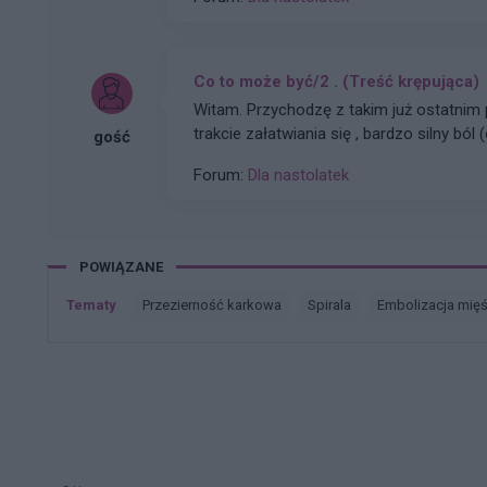
Co to może być/2 . (Treść krępująca)
Witam. Przychodzę z takim już ostatnim p
trakcie załatwiania się , bardzo silny ból 
gość
trochę spędziłam czasu. Co to może być 
Forum:
Dla nastolatek
Czasami mogę nie odpisywać , wiec po
POWIĄZANE
Tematy
przezierność karkowa
spirala
embolizacja mię