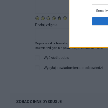
Sensiti
Dodaj zdjęcie:
Dopuszczalne formaty pliku graficznego: jpg, jpeg ,
Rozmiar zdjęcia nie powinien przekraczać 0.6MB.
Wyświetl podpis
Wysyłaj powiadomienia o odpowiedzi
ZOBACZ INNE DYSKUSJE