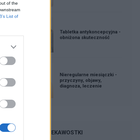
out of the
 downstream
B’s List of
Tabletka antykoncepcyjna -
obniżona skuteczność
Nieregularne miesiączki -
przyczyny, objawy,
diagnoza, leczenie
CIEKAWOSTKI