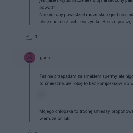
jest jakieś wytłumaczenie? Mój narzeczony pali
powód?
Narzeczony powiedział mi, że skoro jest mi niedo
chcę dać mu z siebie wszystko. Bardzo proszę
0
gość
Też nie przepadam za smakiem spermy, ale nigd
to śmieszne, ale robię to bez kompleksów. Bo 
Mojego chłopaka to trochę śmieszy, proponował
wiem, że on lubi