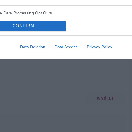
ve Data Processing Opt Outs
CONFIRM
WYBIERZ PLIK
Data Deletion
Data Access
Privacy Policy
 png.
WYŚLIJ