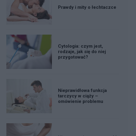
Prawdy i mity o łechtaczce
Cytologia: czym jest,
rodzaje, jak się do niej
przygotować?
Nieprawidłowa funkcja
tarczycy w ciąży –
omówienie problemu