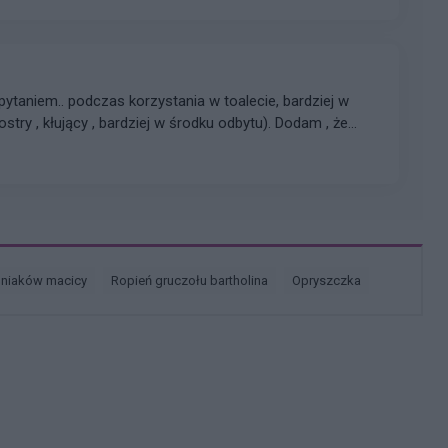
ytaniem.. podczas korzystania w toalecie, bardziej w
(ostry , kłujący , bardziej w środku odbytu). Dodam , że
?? . Liczę na pozytywne komentarze , z góry dzięki.
dam maila gabbka09@gmail.com
śniaków macicy
ropień gruczołu bartholina
opryszczka