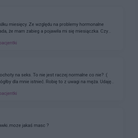
łada, że mam zabieg a pojawiła mi się miesiączka. Czy
yklu można wykonać zabieg?
pacjentki
 ochoty na seks. To nie jest raczej normalne co nie? :(
głby dla mnie istnieć. Robię to z uwagi na męża. Udaję
e ale nic nie wróciło do normy ( przestałam brać kilka
pacjentki
zej powinno się uregulować co nie? ).
awki..moze jakaś masc ?