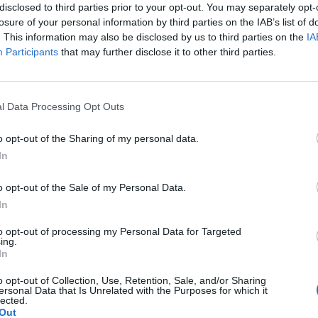
ow...
disclosed to third parties prior to your opt-out. You may separately opt-
losure of your personal information by third parties on the IAB’s list of
. This information may also be disclosed by us to third parties on the
IA
Participants
that may further disclose it to other third parties.
cytuj
zgłoś do moderacji
l Data Processing Opt Outs
10-10-2005, 10:40:00
o opt-out of the Sharing of my personal data.
a tak robię
In
o opt-out of the Sale of my Personal Data.
cytuj
zgłoś do moderacji
In
to opt-out of processing my Personal Data for Targeted
ing.
In
o opt-out of Collection, Use, Retention, Sale, and/or Sharing
ersonal Data that Is Unrelated with the Purposes for which it
lected.
Out