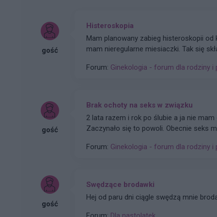
Histeroskopia
Mam planowany zabieg histeroskopii od kilku miesięcy. Ze względu na problemy hormonalne
mam nieregularne miesiaczki. Tak się sk
gość
podczas lekkich plamień na początku c
Forum:
Ginekologia - forum dla rodziny i 
Brak ochoty na seks w związku
2 lata razem i rok po ślubie a ja nie mam
Zaczynało się to powoli. Obecnie seks mó
gość
orgazm. Rzuciłam tabletki antykoncepcyjn
Forum:
Ginekologia - forum dla rodziny i 
miesięcy temu tak wiec wszystko już rac
Swędzące brodawki
Hej od paru dni ciągle swędzą mnie brod
gość
Forum:
Dla nastolatek