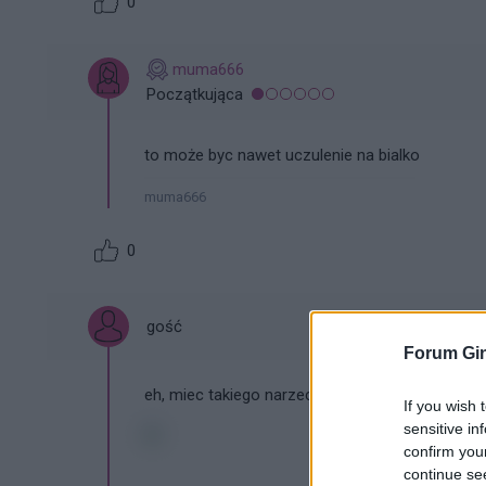
0
muma666
Początkująca
to może byc nawet uczulenie na bialko
muma666
0
gość
Forum Gin
eh, miec takiego narzeczonego, ktory potrafilb
If you wish 
sensitive in
confirm you
continue se