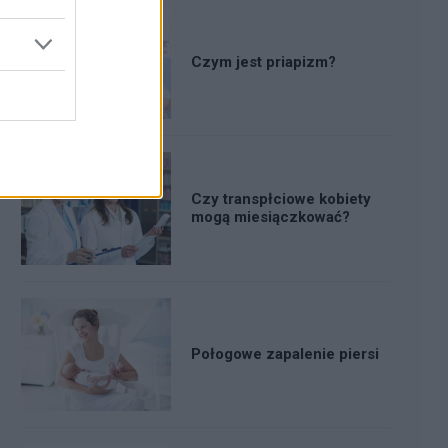
Czym jest priapizm?
Czy transpłciowe kobiety
mogą miesiączkować?
Połogowe zapalenie piersi