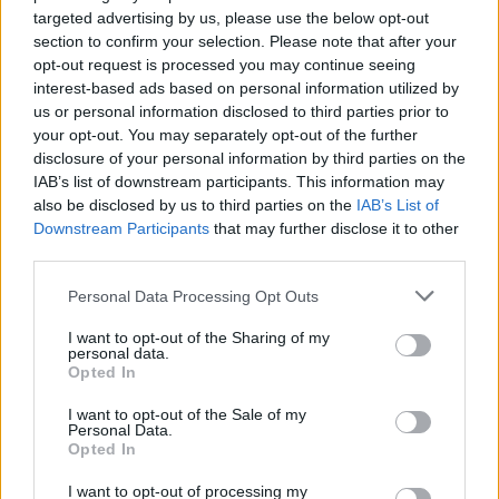
gość
targeted advertising by us, please use the below opt-out
section to confirm your selection. Please note that after your
opt-out request is processed you may continue seeing
Macica
interest-based ads based on personal information utilized by
Witam od miesiąca wystaje mi coś z pochwy
us or personal information disclosed to third parties prior to
myślę że to macica nie mogę utrzymać moczu
your opt-out. You may separately opt-out of the further
czy będzie konieczny zabieg
disclosure of your personal information by third parties on the
Forum:
Ginekologia - forum dla rodziny i
IAB’s list of downstream participants. This information may
pacjentki
also be disclosed by us to third parties on the
IAB’s List of
Downstream Participants
that may further disclose it to other
third parties.
POWIĄZANE
Personal Data Processing Opt Outs
Tematy
miesiączka
antykoncepcja
ginekologia
I want to opt-out of the Sharing of my
personal data.
ciąża
test ciążowy
okres
Opted In
I want to opt-out of the Sale of my
Personal Data.
Reklama:
Opted In
I want to opt-out of processing my