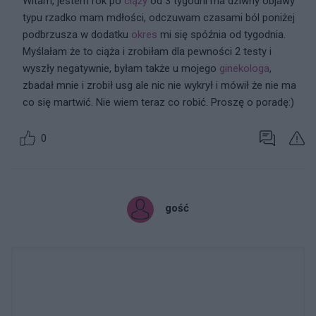
Witam, jestem rok po
ciąży
od 3 tygodni ma dziwny objawy
typu rzadko mam mdłości, odczuwam czasami ból poniżej
podbrzusza w dodatku
okres
mi się spóźnia od tygodnia.
Myślałam że to ciąża i zrobiłam dla pewności 2 testy i
wyszły negatywnie, byłam także u mojego
ginekologa
,
zbadał mnie i zrobił usg ale nic nie wykrył i mówił że nie ma
co się martwić. Nie wiem teraz co robić. Proszę o poradę:)
0
gość