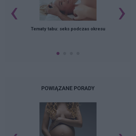
‹
›
O
Tematy tabu: seks podczas okresu
POWIĄZANE PORADY