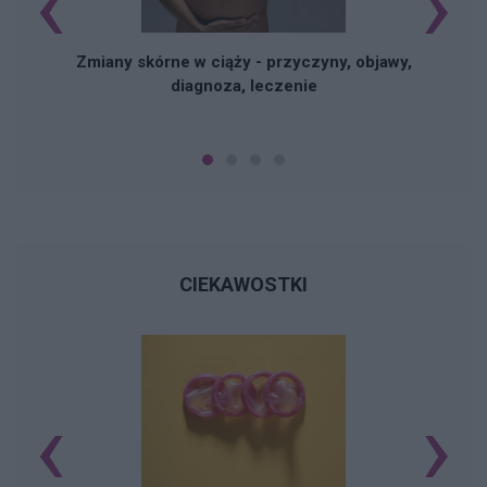
‹
›
Zmiany skórne w ciąży - przyczyny, objawy,
diagnoza, leczenie
CIEKAWOSTKI
‹
›
Ś