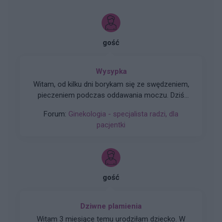
gość
Wysypka
Witam, od kilku dni borykam się ze swędzeniem,
pieczeniem podczas oddawania moczu. Dziś
postanowiłam tam zerknąć i sytuacja wygląda
Forum:
Ginekologia - specjalista radzi, dla
tak jak na zdjęciu. Czy może ktoś wie, co to
pacjentki
może być?
gość
Dziwne plamienia
Witam 3 miesiące temu urodziłam dziecko. W