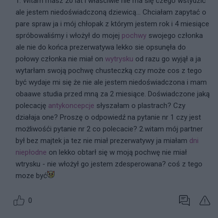
1. Witam masz 20 lat i właściwie nie ma się czego wstydzić
ale jestem niedoświadczoną dziewicą... Chciałam zapytać o
pare spraw ja i mój chłopak z którym jestem rok i 4 miesiące
spróbowaliśmy i włożył do mojej
pochwy
swojego członka
ale nie do końca prezerwatywa lekko sie opsunęła do
połowy członka nie miał on
wytrysku
od razu go wyjął a ja
wytarłam swoją pochwę chusteczką czy może cos z tego
być wydaje mi się że nie ale jestem niedoświadczona i mam
obaawe studia przed mną za 2 miesiące. Doświadczone jaką
polecację
antykoncepcje
słyszałam o plastrach? Czy
działaja one? Proszę o odpowiedź na pytanie nr 1 czy jest
możliwośći pytanie nr 2 co polecacie? 2.witam mój partner
był bez majtek ja tez nie miał prezerwatywy ja miałam
dni
niepłodne
on lekko obtarł się w moją pochwę nie miał
wtrysku - nie włożył go jestem zdesperowana? coś z tego
moze być
0