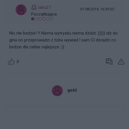
lalka27
01-08-2014, 16:39:35
Początkująca
Nic nie bedzie! !! Niema wytrysku niema dzidzi :))))) idz do
gina on przeprowadzi z toba wywiad I sam Ci doradzi co
bedzie dla ciebie najlepsze :))
0
gość