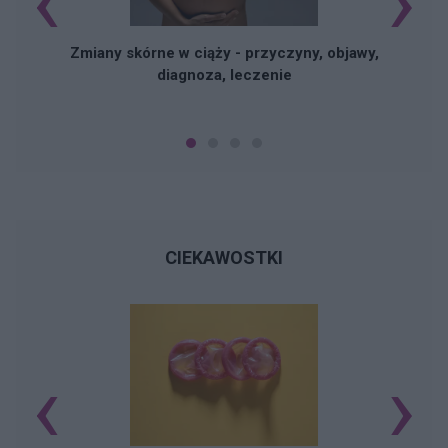
‹
›
Zmiany skórne w ciąży - przyczyny, objawy,
diagnoza, leczenie
CIEKAWOSTKI
‹
›
Ś