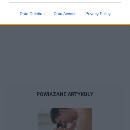
Data Deletion
Data Access
Privacy Policy
POWIĄZANE ARTYKUŁY