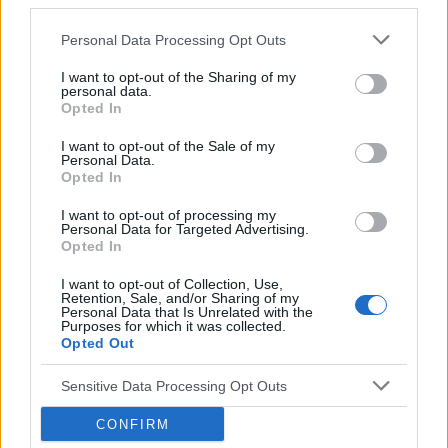
third parties.
gość
Personal Data Processing Opt Outs
Dziwne plamienia
I want to opt-out of the Sharing of my
Witam 3 miesiące temu urodziłam dziecko. W
personal data.
maju myślałam że dostałam pierwszej
Opted In
miesiączki (karmię piersią) ale to nie było
Forum:
Ginekologia - forum dla rodziny i
I want to opt-out of the Sale of my
typowe jak na okres. Przypominało to bardziej
Personal Data.
pacjentki
takie plamienie i to nie żywą różową Kris ze
Opted In
śluzem lecz czarnobrązowy śluz który jednego
I want to opt-out of processing my
dnia był a na drugi dzień było czysto. I robi się
Personal Data for Targeted Advertising.
mi tak co 2 tyg raz trwa 3 dni a raz 6 jak przy
Opted In
POWIĄZANE
miesiączce. Czy to normalne ?
I want to opt-out of Collection, Use,
Tematy
miesiączka
antykoncepcja
ginekologia
Retention, Sale, and/or Sharing of my
Personal Data that Is Unrelated with the
ciąża
test ciążowy
okres
Purposes for which it was collected.
Opted Out
Reklama:
Sensitive Data Processing Opt Outs
CONFIRM