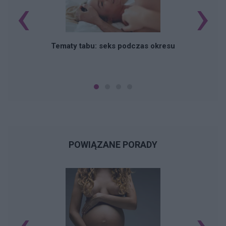
‹
›
O
Tematy tabu: seks podczas okresu
POWIĄZANE PORADY