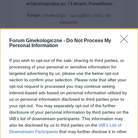
antykoncepcyjny po 14 dniach. Prawidłowo
powinnam usunąć go dopiero 05 lipca, a nie
Forum:
Ginekologia - specjalista radzi, dla
wczoraj. Pomyliłam się. wczoraj odbyłam
pacjentki
stosunek z mężem. Kupiłam w Turcji
tabletki”dzień po” (ella 30mg) i je użyłam. Nie
mam kolejnego krążka. do polski wrócę dopiero
Forum Ginekologiczne -
Do Not Process My
w sobotę. powinnam zrobić teraz 7 dni przerwy i
Personal Information
włożyć nowy krążek w następną niedzielę? Czy
gość
to będzie ok?
If you wish to opt-out of the sale, sharing to third parties, or
processing of your personal or sensitive information for
Macica
targeted advertising by us, please use the below opt-out
section to confirm your selection. Please note that after your
Witam od miesiąca wystaje mi coś z pochwy
opt-out request is processed you may continue seeing
myślę że to macica nie mogę utrzymać moczu
interest-based ads based on personal information utilized by
czy będzie konieczny zabieg
Forum:
Ginekologia - forum dla rodziny i
us or personal information disclosed to third parties prior to
your opt-out. You may separately opt-out of the further
pacjentki
disclosure of your personal information by third parties on the
IAB’s list of downstream participants. This information may
also be disclosed by us to third parties on the
IAB’s List of
Downstream Participants
that may further disclose it to other