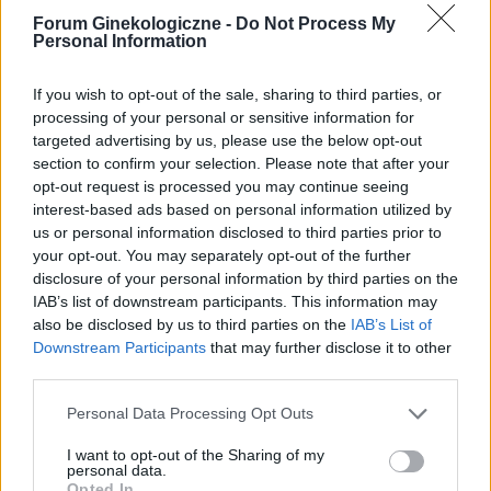
myślę że to macica nie mogę utrzymać moczu
Forum Ginekologiczne -
Do Not Process My
czy będzie konieczny zabieg
Personal Information
Forum:
Ginekologia - forum dla rodziny i
pacjentki
If you wish to opt-out of the sale, sharing to third parties, or
processing of your personal or sensitive information for
targeted advertising by us, please use the below opt-out
section to confirm your selection. Please note that after your
opt-out request is processed you may continue seeing
gość
interest-based ads based on personal information utilized by
us or personal information disclosed to third parties prior to
your opt-out. You may separately opt-out of the further
co to może być (krępująca treść)
disclosure of your personal information by third parties on the
Coraz częściej gdy muszę skorzystać z toalety ,
IAB’s list of downstream participants. This information may
to robię kilka kulek w kształcie pięści
also be disclosed by us to third parties on the
IAB’s List of
przeważnie. Później silny ból , jakby do wejścia
Downstream Participants
that may further disclose it to other
Forum:
Dla nastolatek
do odbytu. Ból jest dosyć intensywny, kąpiel lub
third parties.
chłodna woda pomaga. Dodam , trwa to tak od
około 2 miesięcy. Co w takiej sytuacji może
Personal Data Processing Opt Outs
pomóc. ?
I want to opt-out of the Sharing of my
gość
personal data.
Opted In