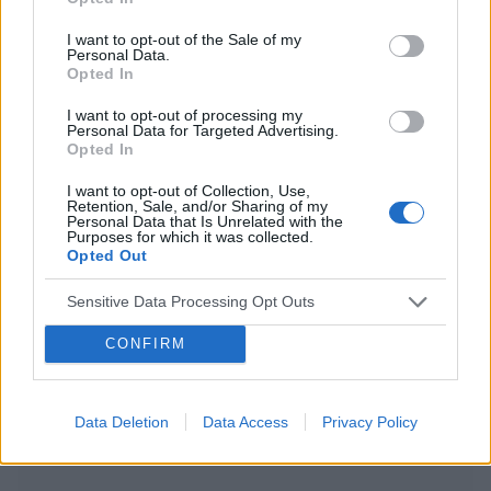
I want to opt-out of the Sale of my
Pytanie
Personal Data.
Wczoraj 28.06) przez pomyłkę usunęłam krążek
Opted In
antykoncepcyjny po 14 dniach. Prawidłowo
I want to opt-out of processing my
powinnam usunąć go dopiero 05 lipca, a nie
Personal Data for Targeted Advertising.
Forum:
Ginekologia - specjalista radzi, dla
wczoraj. Pomyliłam się. wczoraj odbyłam
Opted In
pacjentki
stosunek z mężem. Kupiłam w Turcji
tabletki”dzień po” (ella 30mg) i je użyłam. Nie
I want to opt-out of Collection, Use,
Retention, Sale, and/or Sharing of my
mam kolejnego krążka. do polski wrócę dopiero
Personal Data that Is Unrelated with the
Purposes for which it was collected.
w sobotę. powinnam zrobić teraz 7 dni przerwy i
Opted Out
włożyć nowy krążek w następną niedzielę? Czy
w_kob_1111
to będzie ok?
Sensitive Data Processing Opt Outs
Zmiana tabloetek z Orliflique na Elliade
CONFIRM
Od prawie 5 lat przyjmuję tabletki
antykoncepcyjne ORLIFLIQUE. Na lewym jajniku
mam pęcherzyk/torbiel, która w ciągu roku z 2
Data Deletion
Data Access
Privacy Policy
Forum:
Antykoncepcja
cm powiększyła się do 3 cm. Pani ginekolog
zasugerowała mi zmianę tabletek na Elliade,
tłumacząc, że są w nich silniejsze hormony i być