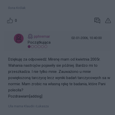
Ilona Królak
0
pphremar
02-01-2006, 10:40:00
Początkująca
Dziękuję za odpowiedź. Mirenę mam od kwietnia 2005r.
Wahania nastrojów pojawiły sie później. Bardzo mi to
przeszkadza. I nie tylko mnie. Zauważono u mnie
powiększoną tarczycę lecz wyniki badań tarczycowych sa w
normie. Mam zrobic na własną rękę te badania, które Pani
poleciła?
Pozdrawiam[addsig]
Ula mama Klaudii i Łukasza