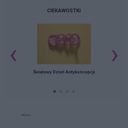
CIEKAWOSTKI
‹
›
Ś
Światowy Dzień Antykoncepcji
Reklama: