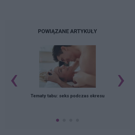
POWIĄZANE ARTYKUŁY
‹
›
O
Tematy tabu: seks podczas okresu