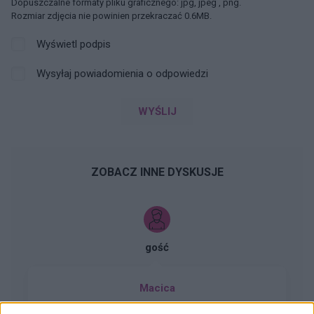
Dopuszczalne formaty pliku graficznego: jpg, jpeg , png.
Rozmiar zdjęcia nie powinien przekraczać 0.6MB.
Wyświetl podpis
Wysyłaj powiadomienia o odpowiedzi
WYŚLIJ
ZOBACZ INNE DYSKUSJE
gość
Macica
Witam od miesiąca wystaje mi coś z pochwy