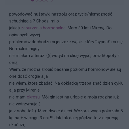
powodować huśtawki nastroju oraz tycie/niemozność
schudnięcia ? Chodzi mi o
jakieś
zaburzenia hormonalne
. Mam 30 lat i Mirenę. Do
opisanych wyżej
problemów dochodzi mi jeszcze wąsik, który "sypnął" mi się.
Normalnie nigdy
nie miałam a teraz :((( wstyd na ulicę wyjść, oraz kłopoty z
cerą.
Wiem, że można zrobić badanie poziomu hormonów ale są
one dość drogie a ja
nie wiem, które zbadać. Na dokładkę trzeba znać dzień cyklu
a ja przy Mirenie
nie mam
okresu
. Mój gin jest na urlopie a moja rodzina już
nie wytrzymuje (
ja z sobą też ). Mam dwoje dzieci. Wczoraj waga pokazała 5
kg na + w ciągu 3 dni !!! Jak tak dalej pójdzie to z depresją
skończę.