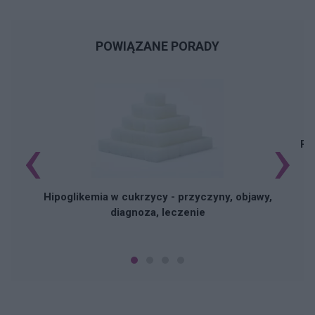
POWIĄZANE PORADY
‹
›
Pi
Hipoglikemia w cukrzycy - przyczyny, objawy,
diagnoza, leczenie