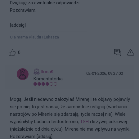
Dziękuję za ewntualne odpowiedzi.
Pozdrawiam.
[addsig]
Ula mama Klaudii i Łukasza
0
IlonaK
02-01-2006, 09:27:00
Komentatorka
Mogą. Jeśli niedawno założyłaś Mirenę i te objawy pojawiły
sie po niej to jest sansa, że samoistnie ustąpią (wachania
nastrojów po Mirenie się zdarzają, tycie raczej nie). Wiele
wyjaśniłyby badania testosteronu,
TSH
i krzywej cukrowej
(nieżależnie od dnia cyklu). Mirena nie ma wpływu na wyniki.
Pozdrawiam [addsig]