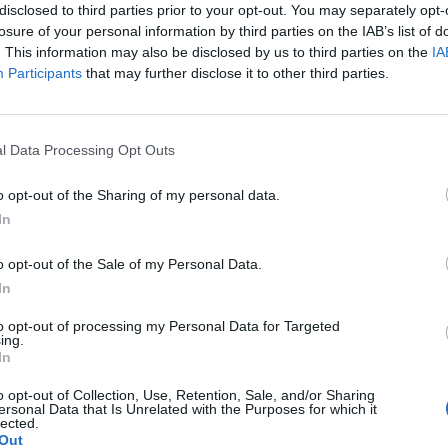
disclosed to third parties prior to your opt-out. You may separately opt-
cytuj
zgłoś do moderacji
losure of your personal information by third parties on the IAB’s list of
. This information may also be disclosed by us to third parties on the
IA
Participants
that may further disclose it to other third parties.
l Data Processing Opt Outs
o opt-out of the Sharing of my personal data.
In
o opt-out of the Sale of my Personal Data.
In
to opt-out of processing my Personal Data for Targeted
ing.
WYBIERZ PLIK
In
 png.
o opt-out of Collection, Use, Retention, Sale, and/or Sharing
ersonal Data that Is Unrelated with the Purposes for which it
lected.
Out