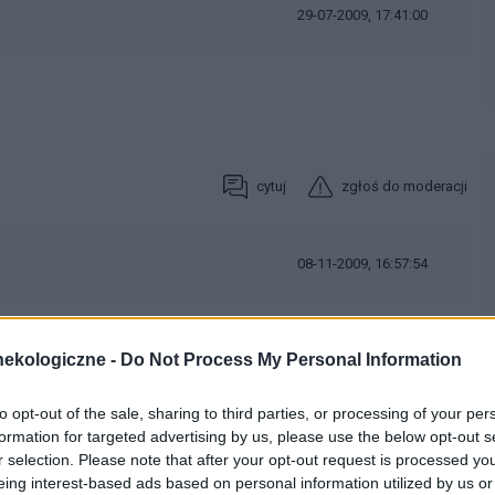
29-07-2009, 17:41:00
cytuj
zgłoś do moderacji
08-11-2009, 16:57:54
a z kims komu ufasz, mnie na skutki uboczne stresu pomaga
ekologiczne -
Do Not Process My Personal Information
, z czasem organizm przestal odmawiac posluszenstwa, ogolne
ak energi i chęci do czegokoliek, wlosy zaczely wypadac- wtedy
omentu go zażywam i czuje sie jak nowonarodzona, mniej sie
to opt-out of the sale, sharing to third parties, or processing of your per
formation for targeted advertising by us, please use the below opt-out s
 przedtem...i jakos tak mniej się przejmuję , chyba dlatego ze
r selection. Please note that after your opt-out request is processed y
eing interest-based ads based on personal information utilized by us or