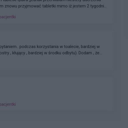
mować tabletki mimo iż jestem 2 tygodnie
 czy dzień ma znaczenia kiedy przyjęłam pierwszą tabletkę ?
pacjentki
ytaniem.. podczas korzystania w toalecie, bardziej w
(ostry , kłujący , bardziej w środku odbytu). Dodam , że
?? . Liczę na pozytywne komentarze , z góry dzięki.
dam maila gabbka09@gmail.com
pacjentki