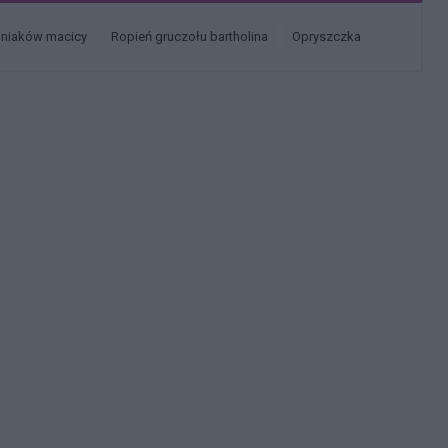
śniaków macicy
ropień gruczołu bartholina
opryszczka