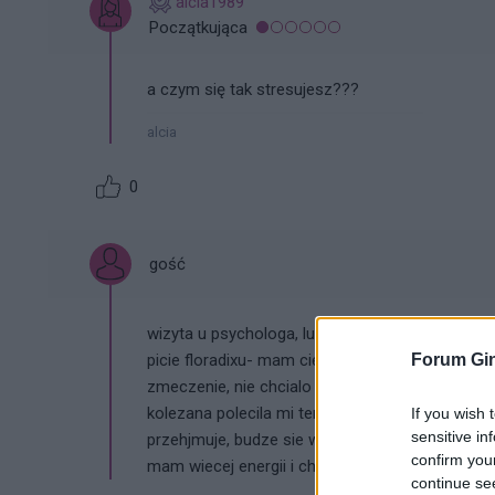
alcia1989
Początkująca
a czym się tak stresujesz???
alcia
0
gość
wizyta u psychologa, lub przynajmniej rozmow
Forum Gin
picie floradixu- mam ciężką stresującą pracę 
zmeczenie, nie chcialo mi sie wstac z lozka, br
kolezana polecila mi ten floradix i od tegpo m
If you wish 
sensitive in
przehjmuje, budze sie wyspana, choc spie tyle co
confirm you
mam wiecej energii i chęci do zalatwiania spraw
continue se