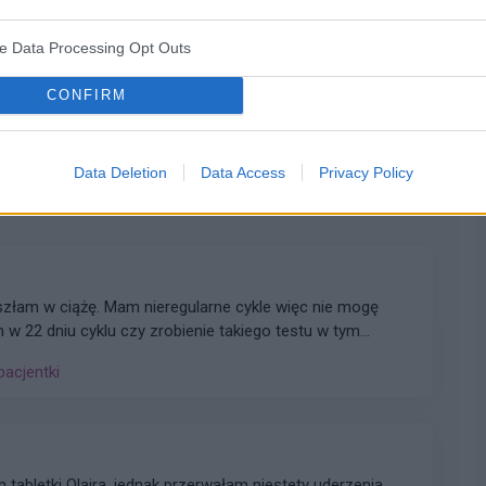
ve Data Processing Opt Outs
CONFIRM
WYŚLIJ
Data Deletion
Data Access
Privacy Policy
szłam w ciążę. Mam nieregularne cykle więc nie mogę
m w 22 dniu cyklu czy zrobienie takiego testu w tym
e stresować na zapas czy w jakim czasie zrobić taki
pacjentki