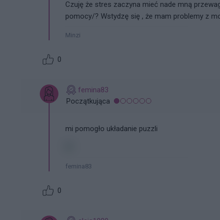
Czuję że stres zaczyna mieć nade mną przewagę
pomocy/? Wstydzę się , że mam problemy z mo
Minzi
0
femina83
Początkująca
mi pomogło układanie puzzli
femina83
0