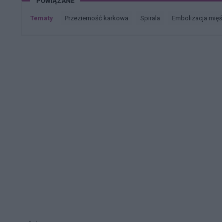
POWIĄZANE
Tematy
przezierność karkowa
spirala
embolizacja mię