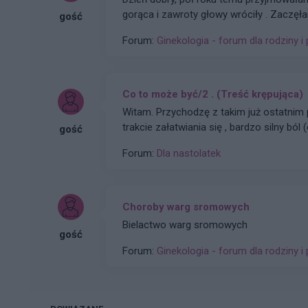
gorąca i zawroty głowy wróciły . Zaczęłam znowu przyj
gość
po okresie ,dziś wezmę 5 tabletkę
Forum:
Ginekologia - forum dla rodziny i 
Co to może być/2 . (Treść krępująca)
Witam. Przychodzę z takim już ostatnim p
trakcie załatwiania się , bardzo silny ból 
gość
trochę spędziłam czasu. Co to może być 
Forum:
Dla nastolatek
Czasami mogę nie odpisywać , wiec po
Choroby warg sromowych
Bielactwo warg sromowych
gość
Forum:
Ginekologia - forum dla rodziny i 