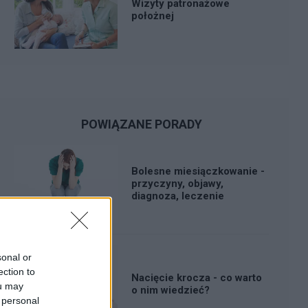
Wizyty patronażowe
położnej
POWIĄZANE PORADY
Bolesne miesiączkowanie -
przyczyny, objawy,
diagnoza, leczenie
sonal or
ection to
Nacięcie krocza - co warto
ou may
o nim wiedzieć?
 personal