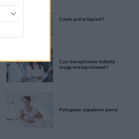
Czym jest priapizm?
Czy transpłciowe kobiety
mogą miesiączkować?
Połogowe zapalenie piersi