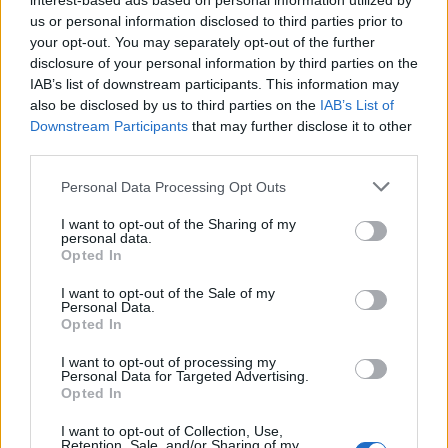
interest-based ads based on personal information utilized by
us or personal information disclosed to third parties prior to
gość
your opt-out. You may separately opt-out of the further
disclosure of your personal information by third parties on the
Pytanie
IAB’s list of downstream participants. This information may
also be disclosed by us to third parties on the
IAB’s List of
Wczoraj 28.06) przez pomyłkę usunęłam krążek
Downstream Participants
that may further disclose it to other
antykoncepcyjny po 14 dniach. Prawidłowo
third parties.
powinnam usunąć go dopiero 05 lipca, a nie
Forum:
Ginekologia - specjalista radzi, dla
wczoraj. Pomyliłam się. wczoraj odbyłam
Personal Data Processing Opt Outs
pacjentki
stosunek z mężem. Kupiłam w Turcji
tabletki”dzień po” (ella 30mg) i je użyłam. Nie
I want to opt-out of the Sharing of my
personal data.
mam kolejnego krążka. do polski wrócę dopiero
Opted In
w sobotę. powinnam zrobić teraz 7 dni przerwy i
włożyć nowy krążek w następną niedzielę? Czy
I want to opt-out of the Sale of my
gość
to będzie ok?
Personal Data.
Opted In
Dziwne plamienia
I want to opt-out of processing my
Personal Data for Targeted Advertising.
Witam 3 miesiące temu urodziłam dziecko. W
Opted In
maju myślałam że dostałam pierwszej
miesiączki (karmię piersią) ale to nie było
I want to opt-out of Collection, Use,
Forum:
Ginekologia - forum dla rodziny i
Retention, Sale, and/or Sharing of my
typowe jak na okres. Przypominało to bardziej