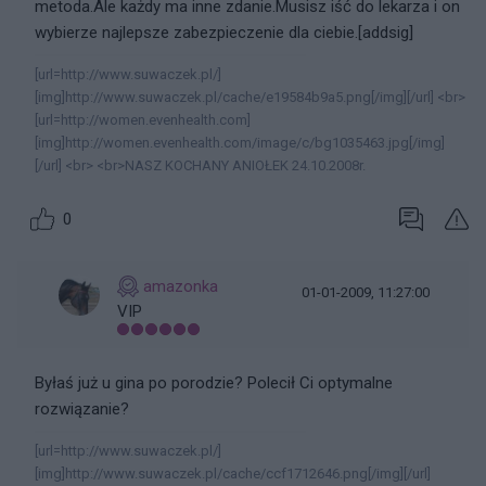
metoda.Ale każdy ma inne zdanie.Musisz iść do lekarza i on
wybierze najlepsze zabezpieczenie dla ciebie.[addsig]
[url=http://www.suwaczek.pl/]
[img]http://www.suwaczek.pl/cache/e19584b9a5.png[/img][/url] <br>
[url=http://women.evenhealth.com]
[img]http://women.evenhealth.com/image/c/bg1035463.jpg[/img]
[/url] <br> <br>NASZ KOCHANY ANIOŁEK 24.10.2008r.
0
amazonka
01-01-2009, 11:27:00
VIP
Byłaś już u gina po porodzie? Polecił Ci optymalne
rozwiązanie?
[url=http://www.suwaczek.pl/]
[img]http://www.suwaczek.pl/cache/ccf1712646.png[/img][/url]