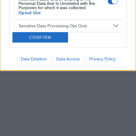
Personal Data that Is Unrelated with the
pacjentki
takie plamienie i to nie żywą różową Kris ze
Purposes for which it was collected.
śluzem lecz czarnobrązowy śluz który jednego
Opted Out
dnia był a na drugi dzień było czysto. I robi się
Sensitive Data Processing Opt Outs
mi tak co 2 tyg raz trwa 3 dni a raz 6 jak przy
POWIĄZANE
miesiączce. Czy to normalne ?
CONFIRM
Tematy
miesiączka
antykoncepcja
ginekologia
ciąża
test ciążowy
okres
Data Deletion
Data Access
Privacy Policy
Reklama: