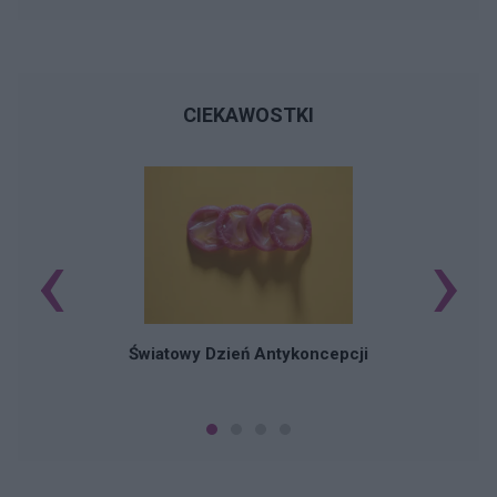
CIEKAWOSTKI
‹
›
Ś
Światowy Dzień Antykoncepcji