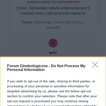
antykoncepcji dwuskładnikowe
Cześć, Odstawiłam tabletki antykoncepcyjne 3
miesiace temu, cykle powróciły regularne,
hormony sa prawidłowe. Jednakze zauważyłam
Forum:
Ginekologia - forum dla rodziny i
zwiększone wypadanie włosów oraz pieczenie
pacjentki
skory glowy przy dotyku. Kiedy u Was po
odstawieniu antykoncepcji ustabilizowało sie i
zmniejszyło wypadanie włosów? Też miałyście
takie problemy?
gość
Forum Ginekologiczne -
Do Not Process My
Witam co to może być ?
Personal Information
Zaczęło swędzieć i zobaczyłam to
If you wish to opt-out of the sale, sharing to third parties, or
Forum:
Ginekologia - specjalista radzi, dla
processing of your personal or sensitive information for
pacjentki
targeted advertising by us, please use the below opt-out
section to confirm your selection. Please note that after your
opt-out request is processed you may continue seeing