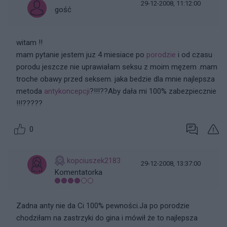
29-12-2008, 11:12:00
gość
witam !!
mam pytanie jestem juz 4 miesiace po
porodzie
i od czasu
porodu jeszcze nie uprawiałam seksu z moim męzem .mam
troche obawy przed seksem. jaka bedzie dla mnie najlepsza
metoda
antykoncepcji
?!!!??Aby dała mi 100% zabezpiecznie
!!!?????
0
kopciuszek2183
29-12-2008, 13:37:00
Komentatorka
Zadna anty nie da Ci 100% pewności.Ja po porodzie
chodziłam na zastrzyki do gina i mówił że to najlepsza