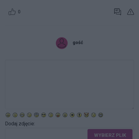
0
gość
Dodaj zdjęcie:
WYBIERZ PLIK