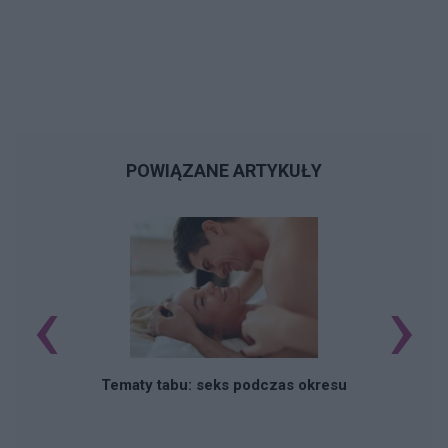
POWIĄZANE ARTYKUŁY
‹
›
O
Tematy tabu: seks podczas okresu