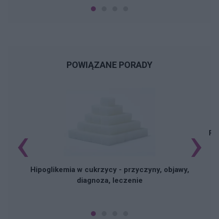
POWIĄZANE PORADY
‹
›
Pi
Hipoglikemia w cukrzycy - przyczyny, objawy,
diagnoza, leczenie