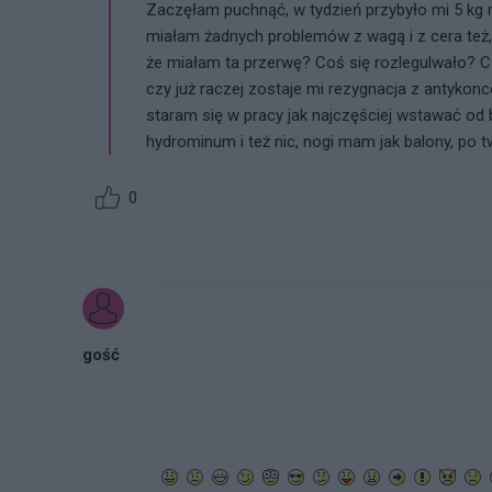
Zaczęłam puchnąć, w tydzień przybyło mi 5 kg m
miałam żadnych problemów z wagą i z cera też, a
że miałam ta przerwę? Coś się rozlegulwało? 
czy już raczej zostaje mi rezygnacja z antykon
staram się w pracy jak najczęściej wstawać od b
hydrominum i też nic, nogi mam jak balony, po t
0
gość