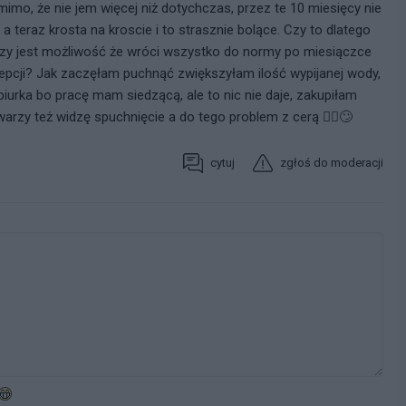
imo, że nie jem więcej niż dotychczas, przez te 10 miesięcy nie
 teraz krosta na kroscie i to strasznie bolące. Czy to dlatego
Czy jest możliwość że wróci wszystko do normy po miesiączce
cepcji? Jak zaczęłam puchnąć zwiększyłam ilość wypijanej wody,
iurka bo pracę mam siedzącą, ale to nic nie daje, zakupiłam
warzy też widzę spuchnięcie a do tego problem z cerą 🙆‍♀️🙄
cytuj
zgłoś do moderacji