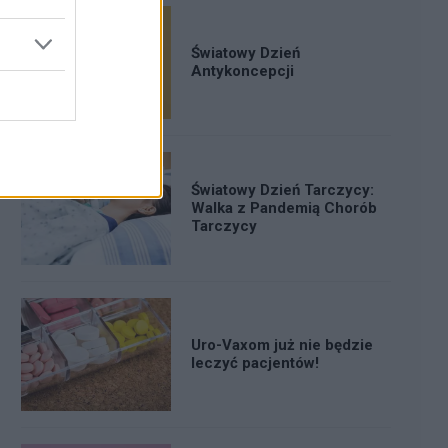
Światowy Dzień
Antykoncepcji
Światowy Dzień Tarczycy:
Walka z Pandemią Chorób
Tarczycy
Uro-Vaxom już nie będzie
leczyć pacjentów!