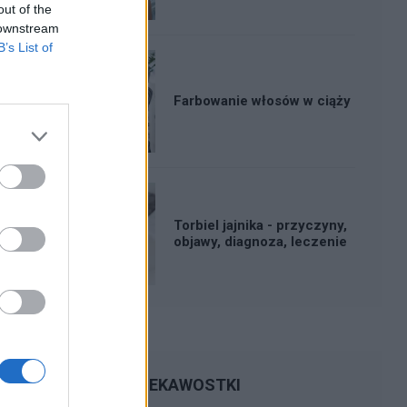
out of the
 downstream
B’s List of
Farbowanie włosów w ciąży
Torbiel jajnika - przyczyny,
objawy, diagnoza, leczenie
CIEKAWOSTKI