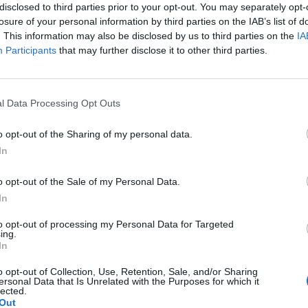
disclosed to third parties prior to your opt-out. You may separately opt-
 Czy mogłam zajść w ciążę???
losure of your personal information by third parties on the IAB’s list of
a pacjentki
. This information may also be disclosed by us to third parties on the
IA
Participants
that may further disclose it to other third parties.
l Data Processing Opt Outs
o. W maju myślałam że dostałam pierwszej miesiączki
k na okres. Przypominało to bardziej takie plamienie i to
o opt-out of the Sharing of my personal data.
nobrązowy śluz który jednego dnia był a na drugi dzień
pacjentki
In
z trwa 3 dni a raz 6 jak przy miesiączce. Czy to normalne ?
o opt-out of the Sale of my Personal Data.
In
to opt-out of processing my Personal Data for Targeted
nie wczoraj. Pomyliłam się. wczoraj odbyłam stosunek z
ing.
In
” (ella 30mg) i je użyłam. Nie mam kolejnego krążka. do
a pacjentki
 zrobić teraz 7 dni przerwy i włożyć nowy krążek w
o opt-out of Collection, Use, Retention, Sale, and/or Sharing
ersonal Data that Is Unrelated with the Purposes for which it
lected.
Out