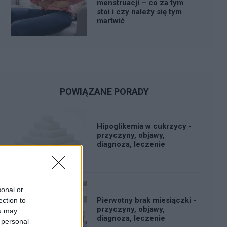
menstruacji – co za tym
stoi i czy należy się tym
martwić
POWIĄZANE PORADY
Hipoglikemia w cukrzycy -
przyczyny, objawy,
diagnoza, leczenie
sonal or
Pierwotny brak miesiączki -
ection to
przyczyny, objawy,
ou may
diagnoza, leczenie
 personal