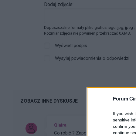
Dodaj zdjęcie:
Dopuszczalne formaty pliku graficznego: jpg, jpeg ,
Rozmiar zdjęcia nie powinien przekraczać 0.6MB.
Wyświetl podpis
Wysyłaj powiadomienia o odpowiedzi
Forum Gin
ZOBACZ INNE DYSKUSJE
If you wish 
sensitive in
Qlaira
confirm you
continue se
Co robić ? Zapomniałam tabletki qlaira w