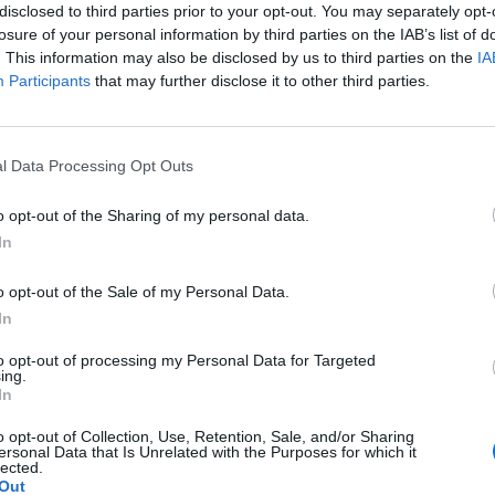
disclosed to third parties prior to your opt-out. You may separately opt-
losure of your personal information by third parties on the IAB’s list of
. This information may also be disclosed by us to third parties on the
IA
Participants
that may further disclose it to other third parties.
WYŚLIJ
l Data Processing Opt Outs
o opt-out of the Sharing of my personal data.
In
o opt-out of the Sale of my Personal Data.
o. W maju myślałam że dostałam pierwszej miesiączki
In
k na okres. Przypominało to bardziej takie plamienie i to
nobrązowy śluz który jednego dnia był a na drugi dzień
to opt-out of processing my Personal Data for Targeted
pacjentki
ing.
z trwa 3 dni a raz 6 jak przy miesiączce. Czy to normalne ?
In
o opt-out of Collection, Use, Retention, Sale, and/or Sharing
ersonal Data that Is Unrelated with the Purposes for which it
lected.
Out