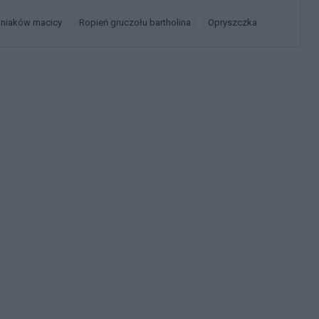
śniaków macicy
ropień gruczołu bartholina
opryszczka