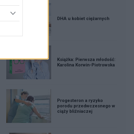
DHA u kobiet ciężarnych
Książka: Pierwsza młodość:
Karolina Korwin-Piotrowska
Progesteron a ryzyko
porodu przedwczesnego w
ciąży bliźniaczej