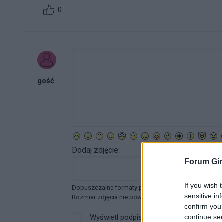
0
gość
Dodaj zdjęcie:
Forum Gin
If you wish 
Dopuszczalne formaty pliku graficznego: jpg, jpeg ,
sensitive in
Rozmiar zdjęcia nie powinien przekraczać 0.6MB.
confirm you
continue se
Wyświetl podpis