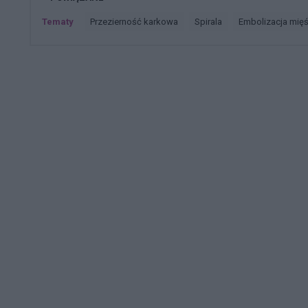
Tematy
przezierność karkowa
spirala
embolizacja mię