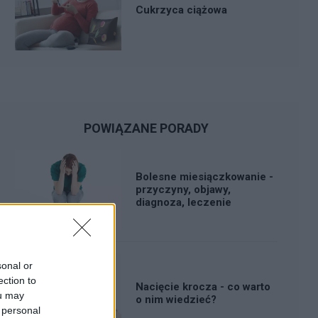
Cukrzyca ciążowa
POWIĄZANE PORADY
Bolesne miesiączkowanie -
przyczyny, objawy,
diagnoza, leczenie
sonal or
ection to
Nacięcie krocza - co warto
ou may
o nim wiedzieć?
 personal