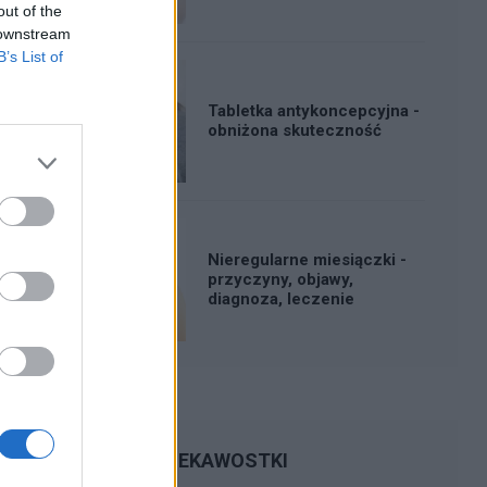
out of the
 downstream
B’s List of
Tabletka antykoncepcyjna -
obniżona skuteczność
Nieregularne miesiączki -
przyczyny, objawy,
diagnoza, leczenie
CIEKAWOSTKI