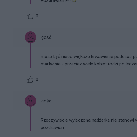
Pozdrawiam!!!!
0
gość
może być nieco większe krwawienie podczas por
martw sie - przeciez wiele kobiet rodzi po lecze
0
gość
Rzeczywiście wyleczona nadżerka nie stanowi w
pozdrawiam