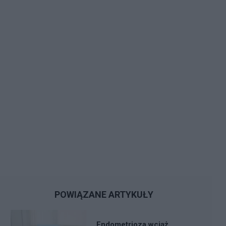
POWIĄZANE ARTYKUŁY
Endometrioza wciąż