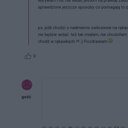
wyrywam i nic nie widać jestem na prawdę zado
sprawdzone jeszcze sposoby co pomagają to pis
ps. jeśli chodzi o nadmierne owłosienie na ręka
nie będzie widać. też tak miałam, nie chodziłam
chodź w rękawkach !!! ;) Pozdrawiam.
0
gość