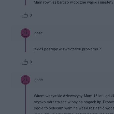
Mam również bardzo widoczne wąsiki i niestety 
0
gość
jakieś postępy w zwalczaniu problemu ?
0
gość
Witam wszystkie dziewczyny. Mam 16 lat i od k
szybko odrastające włosy na nogach itp. Próbow
ogóle to polecam wam na wąski rozjaśnić wodą u