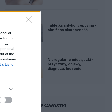
Tabletka antykoncepcyjna -
obniżona skuteczność
sonal or
ection to
ou may
 personal
out of the
 downstream
Nieregularne miesiączki -
przyczyny, objawy,
B’s List of
diagnoza, leczenie
CIEKAWOSTKI