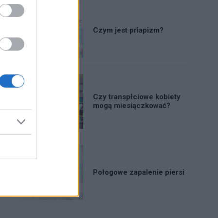
Czym jest priapizm?
Czy transpłciowe kobiety
mogą miesiączkować?
Połogowe zapalenie piersi