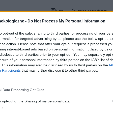
cytuj
zgłoś do moderacji
ekologiczne -
Do Not Process My Personal Information
31-05-2011, 14:57:13
to opt-out of the sale, sharing to third parties, or processing of your per
formation for targeted advertising by us, please use the below opt-out s
r selection. Please note that after your opt-out request is processed y
wem, ale na razie przegrywam;/ nie mialam pojęcia, że moze byc
eing interest-based ads based on personal information utilized by us or
mi sie ich pozbyć, bo nie wyobrzam sobie pojscia na basen itd.
disclosed to third parties prior to your opt-out. You may separately opt-
losure of your personal information by third parties on the IAB’s list of
. This information may also be disclosed by us to third parties on the
IA
cytuj
zgłoś do moderacji
Participants
that may further disclose it to other third parties.
01-06-2011, 16:21:12
l Data Processing Opt Outs
o opt-out of the Sharing of my personal data.
emy z nadmiernym owłosieniem ... Występuje on na nogach...
In
uż odrosty do tego moje włosy to ciemny brąz... Na nogach jest