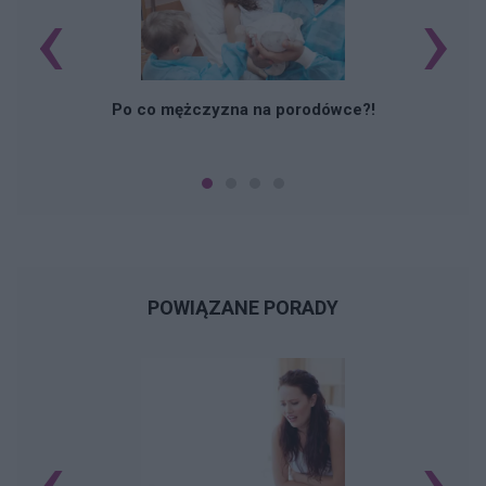
‹
›
M
Po co mężczyzna na porodówce?!
POWIĄZANE PORADY
‹
›