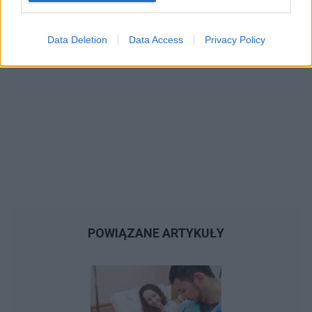
bezpieczna od ciąży? Czy może wymagane jest
w tym przypadku ponowne przyjęcie tabletki
dzień po
Data Deletion
Data Access
Privacy Policy
POWIĄZANE ARTYKUŁY