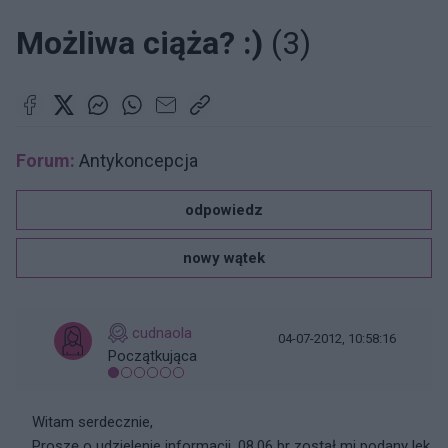
Możliwa ciąża? :)
(3)
Forum:
Antykoncepcja
odpowiedz
nowy wątek
cudnaola
04-07-2012, 10:58:16
Początkująca
Witam serdecznie,
Proszę o udzielenie informacji. 08.06 br został mi podany lek