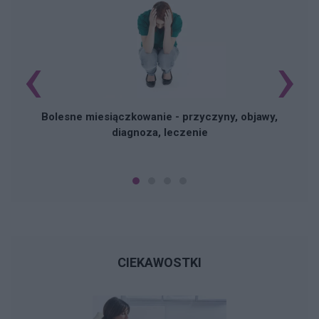
‹
›
N
Bolesne miesiączkowanie - przyczyny, objawy,
diagnoza, leczenie
CIEKAWOSTKI