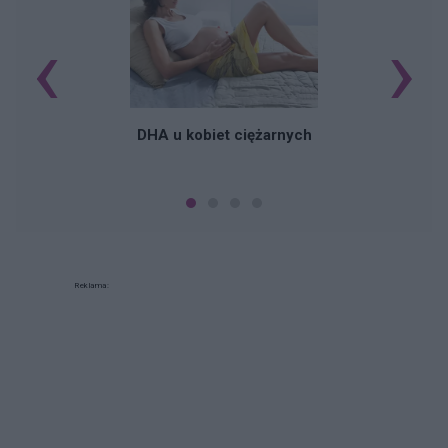
‹
›
K
DHA u kobiet ciężarnych
Reklama: