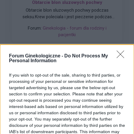
Obtarcie blon sluzowych pochwy
Obtarcie blon sluzowych pochwy podczas
seksu.Krew poleciala i jest pieczenie podczas
sikania i napuchniete .Jaka masc albo zel
Forum:
Ginekologia - forum dla rodziny i
pomoze na ta dolegliwość?.
pacjentki
Forum Ginekologiczne -
Do Not Process My
Personal Information
xyz2345
If you wish to opt-out of the sale, sharing to third parties, or
processing of your personal or sensitive information for
Krostka na wardze sromowej
targeted advertising by us, please use the below opt-out
Wyskoczył mi taki guzek na wardze sromowej
section to confirm your selection. Please note that after your
mniejszej, w dotyku jest to mała kulka która boli
opt-out request is processed you may continue seeing
gdy się dotyka. Co to może być ? Czy to źle
interest-based ads based on personal information utilized by
Forum:
Ginekologia - forum dla rodziny i
wygląda?
us or personal information disclosed to third parties prior to
pacjentki
your opt-out. You may separately opt-out of the further
disclosure of your personal information by third parties on the
IAB’s list of downstream participants. This information may