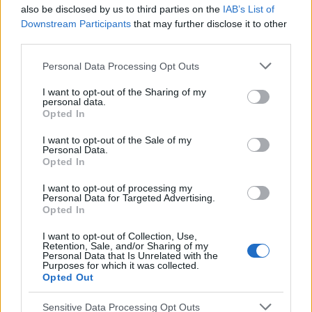
also be disclosed by us to third parties on the
IAB’s List of
Downstream Participants
that may further disclose it to other
mariusz13
third parties.
Personal Data Processing Opt Outs
Brak Narządów Płciowych u Dziecka
Dzień Dobry wszystkim szukam pomocy u córki
I want to opt-out of the Sharing of my
personal data.
(18lat) wykryto brak narządów płciowych i
Opted In
zniekształconą pochwe czy ma ktoś do jakiegoś
Forum:
Ginekologia - forum dla rodziny i
plastyka namiary godnego polecenia nie za
I want to opt-out of the Sale of my
pacjentki
Personal Data.
miliony Dziękuję
Opted In
I want to opt-out of processing my
Personal Data for Targeted Advertising.
POWIĄZANE
Opted In
Tematy
przezierność karkowa
spirala
I want to opt-out of Collection, Use,
Retention, Sale, and/or Sharing of my
Personal Data that Is Unrelated with the
embolizacja mięśniaków macicy
Purposes for which it was collected.
Opted Out
ropień gruczołu bartholina
opryszczka
Sensitive Data Processing Opt Outs