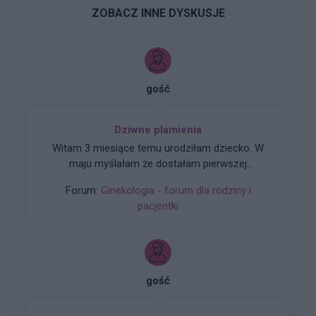
ZOBACZ INNE DYSKUSJE
gość
Dziwne plamienia
Witam 3 miesiące temu urodziłam dziecko. W
maju myślałam że dostałam pierwszej
miesiączki (karmię piersią) ale to nie było
Forum:
Ginekologia - forum dla rodziny i
typowe jak na okres. Przypominało to bardziej
pacjentki
takie plamienie i to nie żywą różową Kris ze
śluzem lecz czarnobrązowy śluz który jednego
dnia był a na drugi dzień było czysto. I robi się
mi tak co 2 tyg raz trwa 3 dni a raz 6 jak przy
miesiączce. Czy to normalne ?
gość