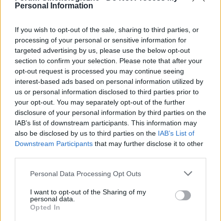
Forum:
Ginekologia - forum dla rodziny i
Personal Information
dla mnie istnieć. Robię to z uwagi na męża.
pacjentki
Udaję orgazm. Rzuciłam tabletki
antykoncepcyjne ale nic nie wróciło do normy (
If you wish to opt-out of the sale, sharing to third parties, or
przestałam brać kilka miesięcy temu tak wiec
processing of your personal or sensitive information for
wszystko już raczej powinno się uregulować co
targeted advertising by us, please use the below opt-out
nie? ).
section to confirm your selection. Please note that after your
gość
opt-out request is processed you may continue seeing
interest-based ads based on personal information utilized by
us or personal information disclosed to third parties prior to
Swędzące brodawki
your opt-out. You may separately opt-out of the further
Witam.Od paru dni strasznie swędzą mnie
disclosure of your personal information by third parties on the
brodawki szczególnie po nocy.Moze jakaś masc
IAB’s list of downstream participants. This information may
?
also be disclosed by us to third parties on the
IAB’s List of
Forum:
Dla nastolatek
Downstream Participants
that may further disclose it to other
third parties.
Personal Data Processing Opt Outs
POWIĄZANE
I want to opt-out of the Sharing of my
Tematy
przezierność karkowa
spirala
personal data.
Opted In
embolizacja mięśniaków macicy