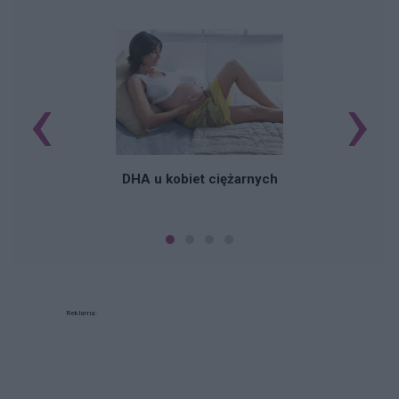
‹
›
K
DHA u kobiet ciężarnych
Reklama: