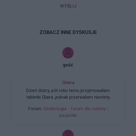
WYŚLIJ
ZOBACZ INNE DYSKUSJE
gość
Qlaira
Dzień dobry, pół roku temu przyjmowałam
tabletki Qlaira ,jednak przerwałam niestety
uderzenia gorąca i zawroty głowy wróciły .
Forum:
Ginekologia - forum dla rodziny i
Zaczęłam znowu przyjmować tabletki mimo iż
pacjentki
jestem 2 tygodnie po okresie ,dziś wezmę 5
tabletkę czy dzień ma znaczenia kiedy przyjęłam
pierwszą tabletkę ?