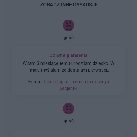
ZOBACZ INNE DYSKUSJE
gość
Dziwne plamienia
Witam 3 miesiące temu urodziłam dziecko. W
maju myślałam że dostałam pierwszej
miesiączki (karmię piersią) ale to nie było
Forum:
Ginekologia - forum dla rodziny i
typowe jak na okres. Przypominało to bardziej
pacjentki
takie plamienie i to nie żywą różową Kris ze
śluzem lecz czarnobrązowy śluz który jednego
dnia był a na drugi dzień było czysto. I robi się
mi tak co 2 tyg raz trwa 3 dni a raz 6 jak przy
miesiączce. Czy to normalne ?
gość