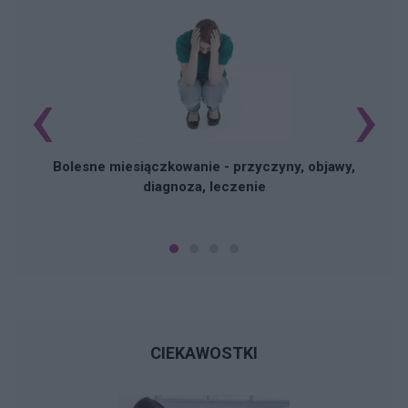
‹
›
N
Bolesne miesiączkowanie - przyczyny, objawy,
diagnoza, leczenie
CIEKAWOSTKI