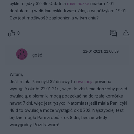
cykle między 32-46. Ostatnia
miesiączkę
miałam 4.01
dostałam ją w 46dniu cyklu trwała 7dni, a współzylam 19.01.
Czy jest możliwość zapłodnienia w tym dniu?
0
22-01-2021, 22:00:59
gość
Witam,
Jeśli miała Pani cykl 32 dniowy to
owulacja
powinna
wystąpić około 22.01.21r. , więc do zbliżenia doszłoby przed
owulacją, a plemniki mogą poczekać na dojrzałą komórkę
nawet 7 dni, więc jest ryzyko. Natomiast jeśli miała Pani cykl
46 d to owulacja może wystąpić ok 05.02. Najszybciej test
będzie mogła Pani zrobić z ok 8 dni, będzie wtedy
wiarygodny. Pozdrawiam!