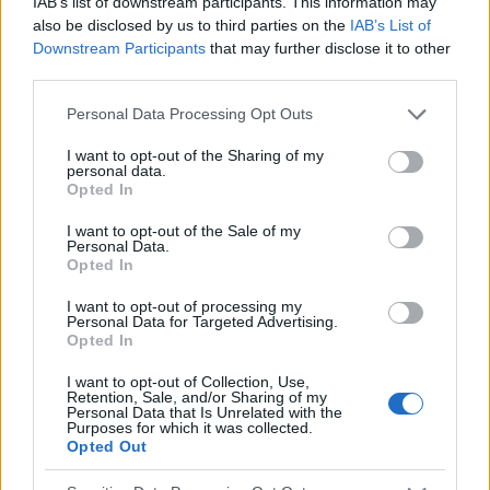
IAB’s list of downstream participants. This information may
wszystko już raczej powinno się uregulować co
also be disclosed by us to third parties on the
IAB’s List of
nie? ).
tosiapolak
Downstream Participants
that may further disclose it to other
third parties.
Wypadanie włosów po odstawieniu
Personal Data Processing Opt Outs
antykoncepcji dwuskładnikowe
I want to opt-out of the Sharing of my
Cześć, Odstawiłam tabletki antykoncepcyjne 3
personal data.
miesiace temu, cykle powróciły regularne,
Opted In
hormony sa prawidłowe. Jednakze zauważyłam
Forum:
Ginekologia - forum dla rodziny i
I want to opt-out of the Sale of my
zwiększone wypadanie włosów oraz pieczenie
Personal Data.
pacjentki
skory glowy przy dotyku. Kiedy u Was po
Opted In
odstawieniu antykoncepcji ustabilizowało sie i
I want to opt-out of processing my
zmniejszyło wypadanie włosów? Też miałyście
Personal Data for Targeted Advertising.
takie problemy?
Opted In
POWIĄZANE
I want to opt-out of Collection, Use,
Tematy
przezierność karkowa
spirala
Retention, Sale, and/or Sharing of my
Personal Data that Is Unrelated with the
embolizacja mięśniaków macicy
Purposes for which it was collected.
Opted Out
ropień gruczołu bartholina
opryszczka