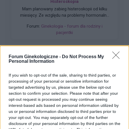
Histeroskopia
Mam planowany zabieg histeroskopii od kilku
miesięcy. Ze względu na problemy hormonalne
mam nieregularne miesiaczki. Tak się składa, że
Forum:
Ginekologia - forum dla rodziny i
mam zabieg a pojawiła mi się miesiączka. Czy
pacjentki
podczas lekkich plamień na początku cyklu
można wykonać zabieg?
Forum Ginekologiczne -
Do Not Process My
Personal Information
gość
If you wish to opt-out of the sale, sharing to third parties, or
Brak ochoty na seks w związku
processing of your personal or sensitive information for
targeted advertising by us, please use the below opt-out
2 lata razem i rok po ślubie a ja nie mam ochoty
section to confirm your selection. Please note that after your
na seks. To nie jest raczej normalne co nie? :(
opt-out request is processed you may continue seeing
Zaczynało się to powoli. Obecnie seks mógłby
Forum:
Ginekologia - forum dla rodziny i
interest-based ads based on personal information utilized by
dla mnie istnieć. Robię to z uwagi na męża.
pacjentki
us or personal information disclosed to third parties prior to
Udaję orgazm. Rzuciłam tabletki
your opt-out. You may separately opt-out of the further
antykoncepcyjne ale nic nie wróciło do normy (
disclosure of your personal information by third parties on the
przestałam brać kilka miesięcy temu tak wiec