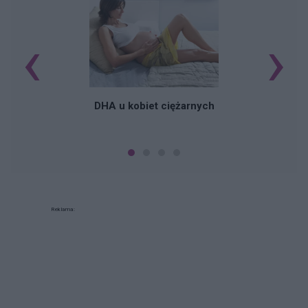
‹
›
K
DHA u kobiet ciężarnych
Reklama: