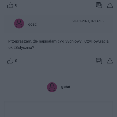
0
23-01-2021, 07:06:16
gość
Przepraszam, źle napisałam cykl 38dniowy . Czyli owulacją
ok 28stycznia?
0
gość