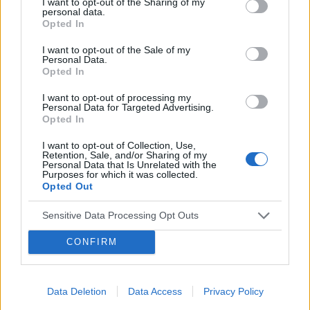
I want to opt-out of the Sharing of my
tabletkę czy dzień ma znaczenia kiedy przyjęłam
personal data.
pierwszą tabletkę ?
Opted In
POWIĄZANE
I want to opt-out of the Sale of my
Personal Data.
Tematy
przezierność karkowa
spirala
Opted In
embolizacja mięśniaków macicy
I want to opt-out of processing my
Personal Data for Targeted Advertising.
ropień gruczołu bartholina
opryszczka
Opted In
I want to opt-out of Collection, Use,
Retention, Sale, and/or Sharing of my
Reklama:
Personal Data that Is Unrelated with the
Purposes for which it was collected.
Opted Out
Sensitive Data Processing Opt Outs
CONFIRM
Data Deletion
Data Access
Privacy Policy