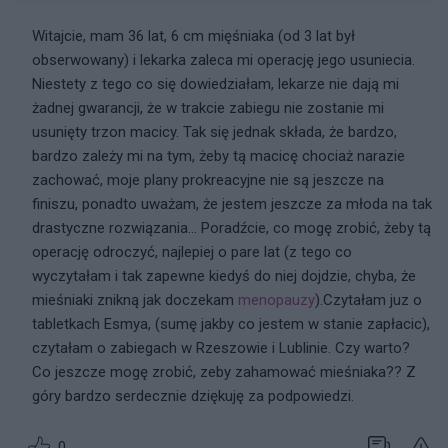
Witajcie, mam 36 lat, 6 cm mięśniaka (od 3 lat był
obserwowany) i lekarka zaleca mi operację jego usuniecia.
Niestety z tego co się dowiedziałam, lekarze nie dają mi
żadnej gwarancji, że w trakcie zabiegu nie zostanie mi
usunięty trzon macicy. Tak się jednak składa, że bardzo,
bardzo zależy mi na tym, żeby tą macicę chociaż narazie
zachować, moje plany prokreacyjne nie są jeszcze na
finiszu, ponadto uważam, że jestem jeszcze za młoda na tak
drastyczne rozwiązania... Poradźcie, co mogę zrobić, żeby tą
operację odroczyć, najlepiej o pare lat (z tego co
wyczytałam i tak zapewne kiedyś do niej dojdzie, chyba, że
mieśniaki znikną jak doczekam
menopauzy
).Czytałam juz o
tabletkach Esmya, (sumę jakby co jestem w stanie zapłacic),
czytałam o zabiegach w Rzeszowie i Lublinie. Czy warto?
Co jeszcze mogę zrobić, zeby zahamować mieśniaka?? Z
góry bardzo serdecznie dziękuję za podpowiedzi.
0