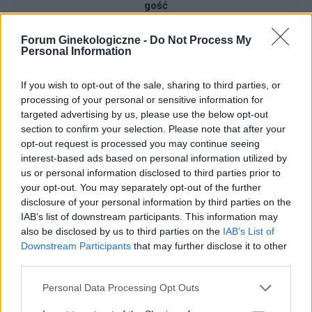
gość
Forum Ginekologiczne -
Do Not Process My
Choroby warg sromowych
Personal Information
Bielactwo warg sromowych
If you wish to opt-out of the sale, sharing to third parties, or
Forum:
Ginekologia - forum dla rodziny i
processing of your personal or sensitive information for
pacjentki
targeted advertising by us, please use the below opt-out
section to confirm your selection. Please note that after your
opt-out request is processed you may continue seeing
interest-based ads based on personal information utilized by
us or personal information disclosed to third parties prior to
gość
your opt-out. You may separately opt-out of the further
disclosure of your personal information by third parties on the
IAB’s list of downstream participants. This information may
Qlaira
also be disclosed by us to third parties on the
IAB’s List of
Dzień dobry, pół roku temu przyjmowałam
Downstream Participants
that may further disclose it to other
tabletki Qlaira ,jednak przerwałam niestety
third parties.
uderzenia gorąca i zawroty głowy wróciły .
Forum:
Ginekologia - forum dla rodziny i
Zaczęłam znowu przyjmować tabletki mimo iż
Personal Data Processing Opt Outs
pacjentki
jestem 2 tygodnie po okresie ,dziś wezmę 5