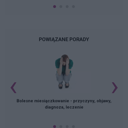
POWIĄZANE PORADY
‹
›
N
Bolesne miesiączkowanie - przyczyny, objawy,
diagnoza, leczenie