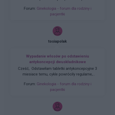
sikania i napuchniete .Jaka masc albo zel
Forum:
Ginekologia - forum dla rodziny i
pomoze na ta dolegliwość?.
pacjentki
tosiapolak
Wypadanie włosów po odstawieniu
antykoncepcji dwuskładnikowe
Cześć, Odstawiłam tabletki antykoncepcyjne 3
miesiace temu, cykle powróciły regularne,
hormony sa prawidłowe. Jednakze zauważyłam
Forum:
Ginekologia - forum dla rodziny i
zwiększone wypadanie włosów oraz pieczenie
pacjentki
skory glowy przy dotyku. Kiedy u Was po
odstawieniu antykoncepcji ustabilizowało sie i
zmniejszyło wypadanie włosów? Też miałyście
takie problemy?