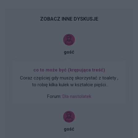
ZOBACZ INNE DYSKUSJE
gość
co to może być (krępująca treść)
Coraz częściej gdy muszę skorzystać z toalety ,
to robię kilka kulek w kształcie pięści
przeważnie. Później silny ból , jakby do wejścia
Forum:
Dla nastolatek
do odbytu. Ból jest dosyć intensywny, kąpiel lub
chłodna woda pomaga. Dodam , trwa to tak od
około 2 miesięcy. Co w takiej sytuacji może
pomóc. ?
gość