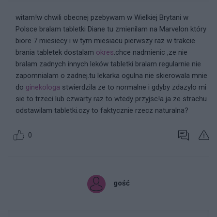
witam!w chwili obecnej pzebywam w Wielkiej Brytani w
Polsce bralam tabletki Diane tu zmienilam na Marvelon który
biore 7 miesiecy i w tym miesiacu pierwszy raz w trakcie
brania tabletek dostalam
okres
.chce nadmienic ,ze nie
bralam zadnych innych leków tabletki bralam regularnie nie
zapomnialam o zadnej.tu lekarka ogulna nie skierowala mnie
do
ginekologa
stwierdzila ze to normalne i gdyby zdazylo mi
sie to trzeci lub czwarty raz to wtedy przyjsc!a ja ze strachu
odstawilam tabletki.czy to faktycznie rzecz naturalna?
0
gość