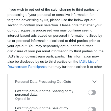
If you wish to opt-out of the sale, sharing to third parties, or
processing of your personal or sensitive information for
mariusz13
targeted advertising by us, please use the below opt-out
section to confirm your selection. Please note that after your
opt-out request is processed you may continue seeing
Brak Narządów Płciowych u Dziecka
interest-based ads based on personal information utilized by
Dzień Dobry wszystkim szukam pomocy u córki
us or personal information disclosed to third parties prior to
(18lat) wykryto brak narządów płciowych i
your opt-out. You may separately opt-out of the further
zniekształconą pochwe czy ma ktoś do jakiegoś
disclosure of your personal information by third parties on the
Forum:
Ginekologia - forum dla rodziny i
plastyka namiary godnego polecenia nie za
IAB’s list of downstream participants. This information may
pacjentki
miliony Dziękuję
also be disclosed by us to third parties on the
IAB’s List of
Downstream Participants
that may further disclose it to other
third parties.
POWIĄZANE
Personal Data Processing Opt Outs
Tematy
przezierność karkowa
spirala
I want to opt-out of the Sharing of my
personal data.
embolizacja mięśniaków macicy
Opted In
ropień gruczołu bartholina
opryszczka
I want to opt-out of the Sale of my