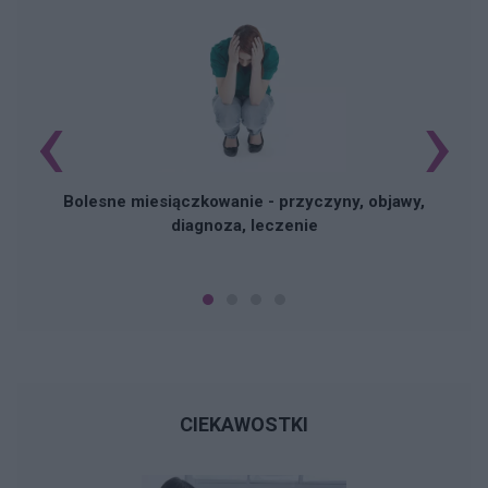
‹
›
N
Bolesne miesiączkowanie - przyczyny, objawy,
diagnoza, leczenie
CIEKAWOSTKI