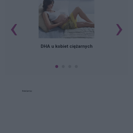
‹
›
K
DHA u kobiet ciężarnych
Reklama: