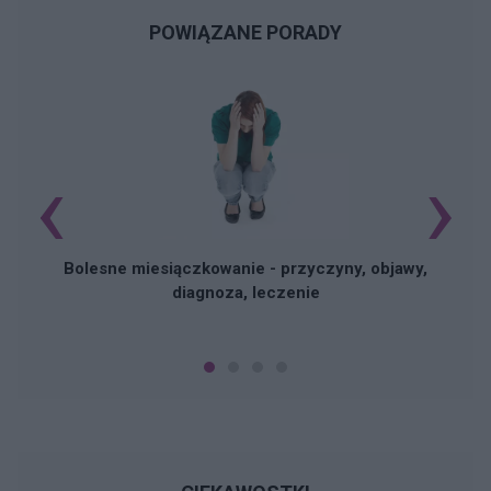
POWIĄZANE PORADY
‹
›
N
Bolesne miesiączkowanie - przyczyny, objawy,
diagnoza, leczenie