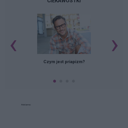
CIEKAWOSTKI
‹
›
Czym jest priapizm?
Reklama: