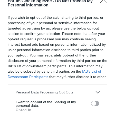
Forum Ginekologiczne -
Do Not Process My
brodawki szczególnie po nocy.Moze jakaś masc
Personal Information
?
Forum:
Dla nastolatek
If you wish to opt-out of the sale, sharing to third parties, or
processing of your personal or sensitive information for
targeted advertising by us, please use the below opt-out
section to confirm your selection. Please note that after your
gość
opt-out request is processed you may continue seeing
interest-based ads based on personal information utilized by
us or personal information disclosed to third parties prior to
Macica
your opt-out. You may separately opt-out of the further
Witam od miesiąca wystaje mi coś z pochwy
disclosure of your personal information by third parties on the
myślę że to macica nie mogę utrzymać moczu
IAB’s list of downstream participants. This information may
czy będzie konieczny zabieg
also be disclosed by us to third parties on the
IAB’s List of
Forum:
Ginekologia - forum dla rodziny i
Downstream Participants
that may further disclose it to other
pacjentki
third parties.
Personal Data Processing Opt Outs
I want to opt-out of the Sharing of my
POWIĄZANE
personal data.
Opted In
Tematy
przezierność karkowa
spirala