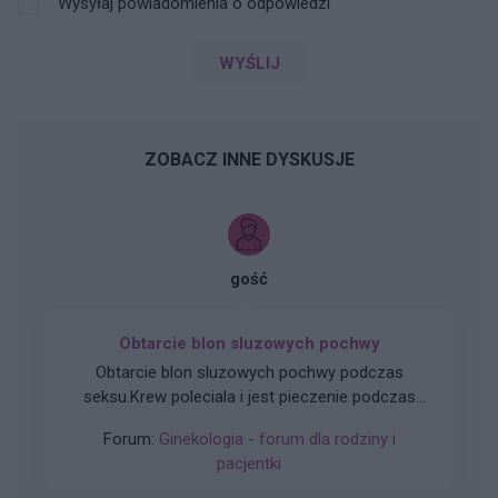
Wysyłaj powiadomienia o odpowiedzi
WYŚLIJ
ZOBACZ INNE DYSKUSJE
gość
Obtarcie blon sluzowych pochwy
Obtarcie blon sluzowych pochwy podczas
seksu.Krew poleciala i jest pieczenie podczas
sikania i napuchniete .Jaka masc albo zel
Forum:
Ginekologia - forum dla rodziny i
pomoze na ta dolegliwość?.
pacjentki