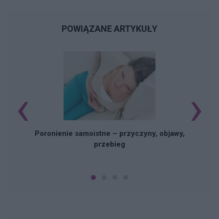
POWIĄZANE ARTYKUŁY
‹
›
U
Poronienie samoistne – przyczyny, objawy,
przebieg