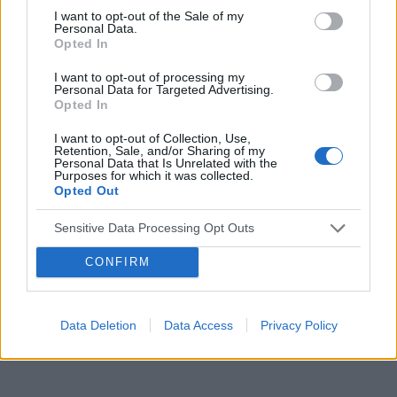
I want to opt-out of the Sale of my
embolizacja mięśniaków macicy
Personal Data.
Opted In
ropień gruczołu bartholina
opryszczka
I want to opt-out of processing my
Personal Data for Targeted Advertising.
Opted In
Reklama:
I want to opt-out of Collection, Use,
Retention, Sale, and/or Sharing of my
Personal Data that Is Unrelated with the
Purposes for which it was collected.
Opted Out
Sensitive Data Processing Opt Outs
CONFIRM
Data Deletion
Data Access
Privacy Policy