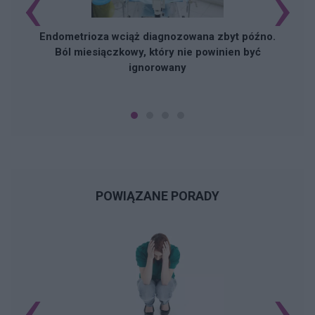
‹
›
Endometrioza wciąż diagnozowana zbyt późno.
Ból miesiączkowy, który nie powinien być
ignorowany
POWIĄZANE PORADY
‹
›
N