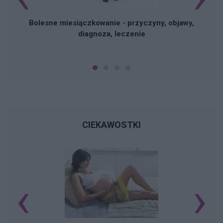
Bolesne miesiączkowanie - przyczyny, objawy,
diagnoza, leczenie
CIEKAWOSTKI
‹
›
K