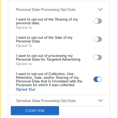
Dzień Dobry wszystkim szukam pomocy u córki
(18lat) wykryto brak narządów płciowych i
Personal Data Processing Opt Outs
zniekształconą pochwe czy ma ktoś do jakiegoś
Forum:
Ginekologia - forum dla rodziny i
I want to opt-out of the Sharing of my
plastyka namiary godnego polecenia nie za
personal data.
pacjentki
miliony Dziękuję
Opted In
I want to opt-out of the Sale of my
Personal Data.
Opted In
POWIĄZANE
I want to opt-out of processing my
Tematy
przezierność karkowa
spirala
Personal Data for Targeted Advertising.
Opted In
embolizacja mięśniaków macicy
I want to opt-out of Collection, Use,
ropień gruczołu bartholina
opryszczka
Retention, Sale, and/or Sharing of my
Personal Data that Is Unrelated with the
Purposes for which it was collected.
Opted Out
Reklama:
Sensitive Data Processing Opt Outs
CONFIRM