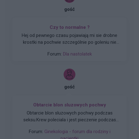
gość
Czy to normalne ?
Hej od pewnego czasu pojawiają mi sie drobne
krostki na pochwie szczególnie po goleniu nie
wiem czy to wina maszynki...
Forum:
Dla nastolatek
gość
Obtarcie blon sluzowych pochwy
Obtarcie blon sluzowych pochwy podczas
seksu.Krew poleciala i jest pieczenie podczas
sikania i napuchniete .Jaka masc albo zel
Forum:
Ginekologia - forum dla rodziny i
pomoze na ta dolegliwość?.
pacjentki