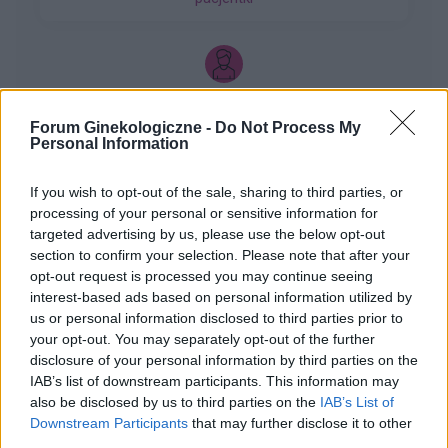
gość
Forum Ginekologiczne -
Do Not Process My
Personal Information
Brak okresu po porodzie
Hej! 6 miesięcy po porodzie , nie karmię piersią.
If you wish to opt-out of the sale, sharing to third parties, or
Brak miesiączki - miałam już przepisane luteinę l,
processing of your personal or sensitive information for
która nie wywołała okresu a następnie plastry
targeted advertising by us, please use the below opt-out
Forum:
Ginekologia - forum dla rodziny i
systen 50 i ponownie luteinę, które również
section to confirm your selection. Please note that after your
pacjentki
okresu nie wywołały. Plastry odklejały się.
opt-out request is processed you may continue seeing
interest-based ads based on personal information utilized by
Miałam wykonane badania hormonalne i
us or personal information disclosed to third parties prior to
wyszedł bardzo niski poziom estrogenow. Około
your opt-out. You may separately opt-out of the further
14. Co teraz?
disclosure of your personal information by third parties on the
mariusz13
IAB’s list of downstream participants. This information may
also be disclosed by us to third parties on the
IAB’s List of
Downstream Participants
that may further disclose it to other
Brak Narządów Płciowych u Dziecka
third parties.