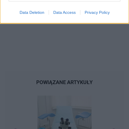
Data Deletion
Data Access
Privacy Policy
POWIĄZANE ARTYKUŁY