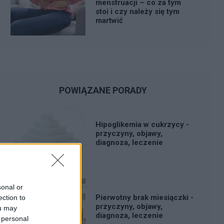
menstruacji – co za tym
stoi i czy należy się tym
martwić
POWIĄZANE PORADY
Hipoglikemia w cukrzycy -
przyczyny, objawy,
diagnoza, leczenie
sonal or
Pierwotny brak miesiączki -
ection to
przyczyny, objawy,
ou may
diagnoza, leczenie
 personal