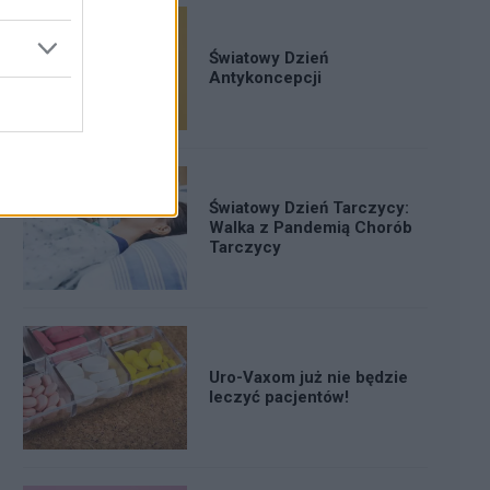
Światowy Dzień
Antykoncepcji
Światowy Dzień Tarczycy:
Walka z Pandemią Chorób
Tarczycy
Uro-Vaxom już nie będzie
leczyć pacjentów!