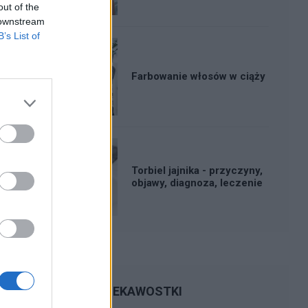
out of the
 downstream
B’s List of
Farbowanie włosów w ciąży
Torbiel jajnika - przyczyny,
objawy, diagnoza, leczenie
CIEKAWOSTKI