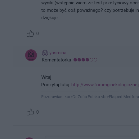
wyniki (wstępnie wiem ze test przeżyciowy ocen
to może być coś poważnego? czy potrzebuje 
dziękuje
0
yasmina
Komentatorka
Witaj
Poczytaj tutaj:
http://www.forumginekologiczne.p
Pozdrawiam <br>Dr Zofia Polska <br>Ekspert Medfor
0