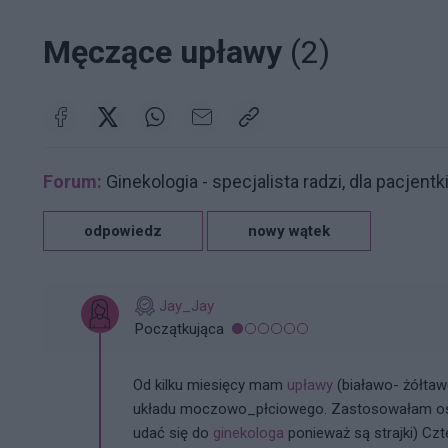
Męczące upławy
(2)
Forum:
Ginekologia - specjalista radzi, dla pacjentk
odpowiedz
nowy wątek
Jay_Jay
Początkująca
Od kilku miesięcy mam
upławy
(białawo- żółtaw
układu moczowo_płciowego. Zastosowałam o
udać się do
ginekologa
ponieważ są strajki) Cz