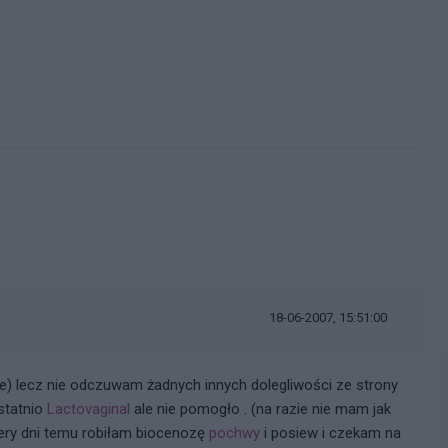
i
18-06-2007, 15:51:00
e) lecz nie odczuwam żadnych innych dolegliwości ze strony
statnio
Lactovaginal
ale nie pomogło . (na razie nie mam jak
tery dni temu robiłam biocenozę
pochwy
i posiew i czekam na