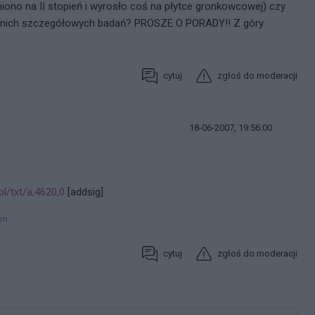
iono na II stopień i wyrosło coś na płytce gronkowcowej) czy
innich szczegółowych badań? PROSZE O PORADY!! Z góry
cytuj
zgłoś do moderacji
18-06-2007, 19:56:00
l/txt/a,4620,0
[addsig]
um
cytuj
zgłoś do moderacji