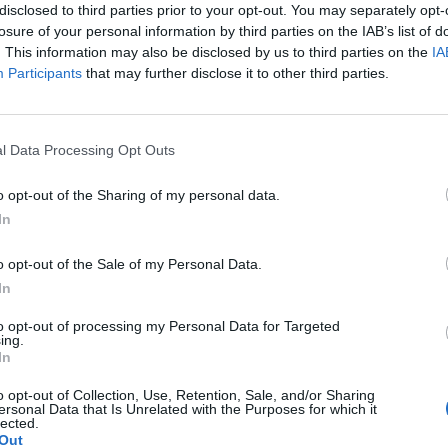
disclosed to third parties prior to your opt-out. You may separately opt-
losure of your personal information by third parties on the IAB’s list of
. This information may also be disclosed by us to third parties on the
IA
Participants
that may further disclose it to other third parties.
l Data Processing Opt Outs
o opt-out of the Sharing of my personal data.
a pacjentki
In
o opt-out of the Sale of my Personal Data.
In
artnerem bez zabezpieczenia. Po 10h wzięłam tabletkę
to opt-out of processing my Personal Data for Targeted
zki to 25/26 maja. Zwykle mam okres 5dni. Cykl 28 dni.
ing.
a pokazuje że stosunek był w dni niepłodne. Czy jest
In
a pacjentki
je
o opt-out of Collection, Use, Retention, Sale, and/or Sharing
ersonal Data that Is Unrelated with the Purposes for which it
lected.
Out