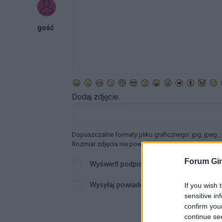
gość
Dodaj zdjęcie:
Dopuszczalne formaty pliku graficznego: jpg, jpeg ,
Rozmiar zdjęcia nie powinien przekraczać 0.6MB.
Forum Gin
Wyświetl podpis
Wysyłaj powiadomienia o odpowiedzi
If you wish 
sensitive in
confirm you
continue se