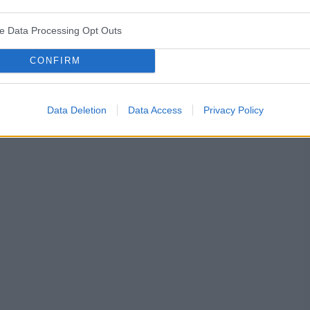
pacjentki
yście takie problemy?
ve Data Processing Opt Outs
CONFIRM
ża
test ciążowy
okres
Data Deletion
Data Access
Privacy Policy