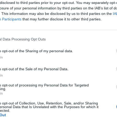
disclosed to third parties prior to your opt-out. You may separately opt-
losure of your personal information by third parties on the IAB’s list of
. This information may also be disclosed by us to third parties on the
IA
o. W maju myślałam że dostałam pierwszej miesiączki
Participants
that may further disclose it to other third parties.
k na okres. Przypominało to bardziej takie plamienie i to
nobrązowy śluz który jednego dnia był a na drugi dzień
pacjentki
z trwa 3 dni a raz 6 jak przy miesiączce. Czy to normalne ?
l Data Processing Opt Outs
o opt-out of the Sharing of my personal data.
cji
In
amienie w czasie owulacji? Niby jestem w okresie
ory skrzep krwi i plamie cały czas świeżą krwią. Czuję w
o opt-out of the Sale of my Personal Data.
 co robić. Nigdy nie miałam takiej sytuacji. Proszę o
In
a pacjentki
trzeba jechacnia do lekarza. 25.05 miałam wizytę u
SG i wszystkie badania były ok.
to opt-out of processing my Personal Data for Targeted
ing.
In
tykoncepcji dwuskładnikowe
o opt-out of Collection, Use, Retention, Sale, and/or Sharing
jne 3 miesiace temu, cykle powróciły regularne,
ersonal Data that Is Unrelated with the Purposes for which it
ażyłam zwiększone wypadanie włosów oraz pieczenie
lected.
Out
 antykoncepcji ustabilizowało sie i