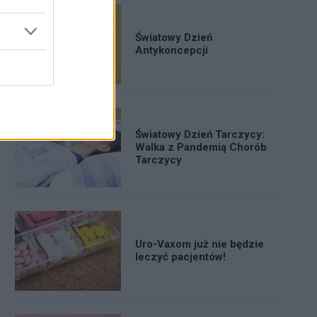
Światowy Dzień
Antykoncepcji
Światowy Dzień Tarczycy:
Walka z Pandemią Chorób
Tarczycy
Uro-Vaxom już nie będzie
leczyć pacjentów!