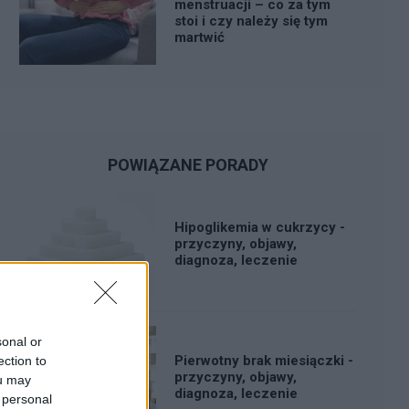
menstruacji – co za tym
stoi i czy należy się tym
martwić
POWIĄZANE PORADY
Hipoglikemia w cukrzycy -
przyczyny, objawy,
diagnoza, leczenie
sonal or
Pierwotny brak miesiączki -
ection to
przyczyny, objawy,
ou may
diagnoza, leczenie
 personal