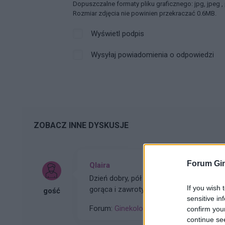
Dopuszczalne formaty pliku graficznego: jpg, jpeg ,
Rozmiar zdjęcia nie powinien przekraczać 0.6MB.
Wyświetl podpis
Wysyłaj powiadomienia o odpowiedzi
ZOBACZ INNE DYSKUSJE
Forum Gin
Qlaira
Dzień dobry, pół roku temu przyjmowałam tabletki Qlaira ,jednak przerwałam niestety uderzenia
If you wish 
gorąca i zawroty głowy wróciły . Zaczęłam znowu przyj
gość
sensitive in
po okresie ,dziś wezmę 5 tabletkę
Forum:
Ginekologia - forum dla rodziny i 
confirm you
continue se