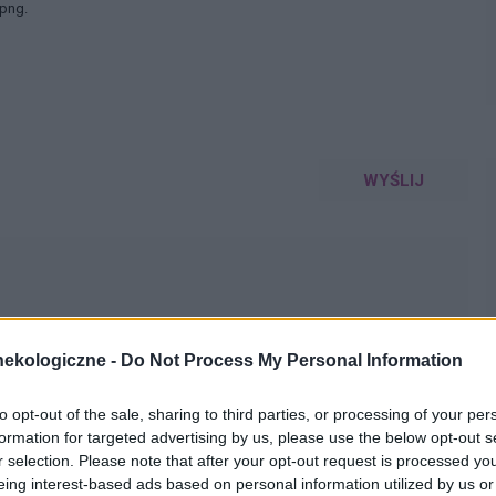
 png.
WYŚLIJ
ekologiczne -
Do Not Process My Personal Information
to opt-out of the sale, sharing to third parties, or processing of your per
mować tabletki mimo iż jestem 2 tygodnie
formation for targeted advertising by us, please use the below opt-out s
 czy dzień ma znaczenia kiedy przyjęłam pierwszą tabletkę ?
pacjentki
r selection. Please note that after your opt-out request is processed y
eing interest-based ads based on personal information utilized by us or