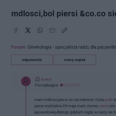
mdlosci,bol piersi &co.co si
Forum:
Ginekologia - specjalista radzi, dla pacjentk
odpowiedz
nowy wątek
kriana
Początkująca
mam mdlosci,piersi sa obrzekniete i bola,
sutki
t
jasna wydzielina.24 maja mam znowu
okres
,te
jajowodowej,dlatego gdybym nigdy w ciazy nie b