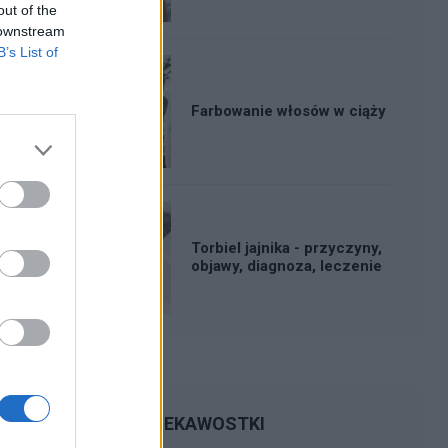
out of the
 downstream
B’s List of
Farbowanie włosów w ciąży
Torbiel jajnika - przyczyny,
objawy, diagnoza, leczenie
CIEKAWOSTKI