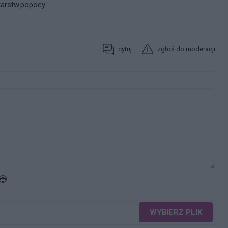
arstw.popocy...
cytuj
zgłoś do moderacji
WYBIERZ PLIK