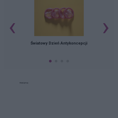
‹
›
Ś
Światowy Dzień Antykoncepcji
Reklama: