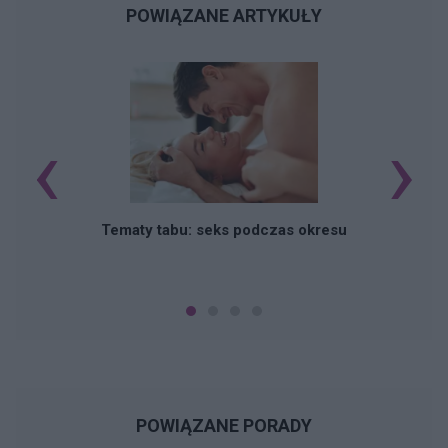
POWIĄZANE ARTYKUŁY
‹
›
O
Tematy tabu: seks podczas okresu
POWIĄZANE PORADY