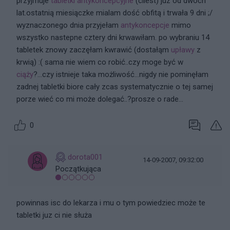
przyjmuje
tabletki antykoncepcyjne
(cilest) juz od dwoch
lat.ostatnią miesiączke mialam dość obfitą i trwała 9 dni ;/
wyznaczonego dnia przyjełam
antykoncepcje
mimo
wszystko nastepne cztery dni krwawiłam. po wybraniu 14
tabletek znowy zaczęłam kwrawić (dostałąm
upławy
z
krwią) :( sama nie wiem co robić..czy moge być w
ciąży
?...czy istnieje taka możliwość...nigdy nie pominęłam
zadnej tabletki biore cały zcas systematycznie o tej samej
porze wieć co mi może dolegać..?prosze o rade...
0
dorota001
14-09-2007, 09:32:00
Początkująca
powinnas isc do lekarza i mu o tym powiedziec może te
tabletki juz ci nie służa