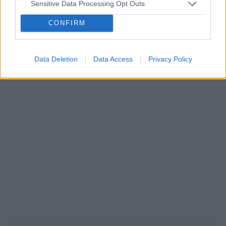
Sensitive Data Processing Opt Outs
ciąża
test ciążowy
okres
CONFIRM
Reklama:
Data Deletion
Data Access
Privacy Policy