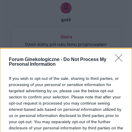
gość
Qlaira
Dzień dobry, pół roku temu przyjmowałam
tabletki Qlaira ,jednak przerwałam niestety
uderzenia gorąca i zawroty głowy wróciły .
Forum Ginekologiczne -
Do Not Process My
Forum:
Ginekologia - forum dla rodziny i
Zaczęłam znowu przyjmować tabletki mimo iż
Personal Information
pacjentki
jestem 2 tygodnie po okresie ,dziś wezmę 5
tabletkę czy dzień ma znaczenia kiedy przyjęłam
If you wish to opt-out of the sale, sharing to third parties, or
pierwszą tabletkę ?
processing of your personal or sensitive information for
targeted advertising by us, please use the below opt-out
section to confirm your selection. Please note that after your
olok
opt-out request is processed you may continue seeing
interest-based ads based on personal information utilized by
us or personal information disclosed to third parties prior to
Tabletka dzień po ellaone
your opt-out. You may separately opt-out of the further
Cześć, 18.06.2026. Miałam stosunek z
disclosure of your personal information by third parties on the
partnerem bez zabezpieczenia. Po 10h wzięłam