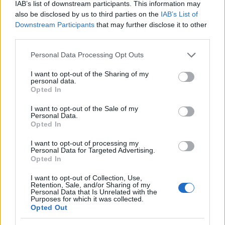
IAB’s list of downstream participants. This information may
tabletkę Ellaone. Pierwszy dzień ostatniej
also be disclosed by us to third parties on the
IAB’s List of
Forum:
Ginekologia - specjalista radzi, dla
miesiączki to 25/26 maja. Zwykle mam okres
Downstream Participants
that may further disclose it to other
pacjentki
5dni. Cykl 28 dni. Za 2 dni powinnam dostać
third parties.
okres. Aplikacja pokazuje że stosunek był w dni
niepłodne. Czy jest spora szansa na ciążę,
Personal Data Processing Opt Outs
bardzo się stresuje
I want to opt-out of the Sharing of my
personal data.
gość
Opted In
I want to opt-out of the Sale of my
Ryzyko
Personal Data.
Opted In
Dzień dobry, w czwartek miałam stosunek w
sobotę dostałam krwawienie z odstawienia i
I want to opt-out of processing my
trwało do poniedziałku. W niedzielę zaczęłam
Personal Data for Targeted Advertising.
Forum:
Antykoncepcja
nowe opakowanie tabletek pierwsza wzięłam
Opted In
prawidłowo drogiej w poniedziałek zapomniałam
I want to opt-out of Collection, Use,
a we wtorek jak się zorientowałam to wzięłam
Retention, Sale, and/or Sharing of my
dwie. Moje pytanie brzmi jakie jest ryzyko ciąży
Personal Data that Is Unrelated with the
POWIĄZANE
Purposes for which it was collected.
w tym przypadku biorąc pod uwagę ten
Opted Out
stosunek z czwartku.
Tematy
miesiączka
antykoncepcja
ginekologia