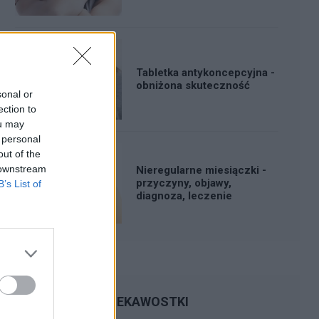
Tabletka antykoncepcyjna -
obniżona skuteczność
sonal or
ection to
ou may
 personal
out of the
 downstream
Nieregularne miesiączki -
przyczyny, objawy,
B’s List of
diagnoza, leczenie
CIEKAWOSTKI