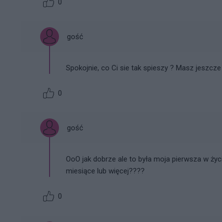
0
gość
Spokojnie, co Ci sie tak spieszy ? Masz jeszcz
0
gość
OoO jak dobrze ale to była moja pierwsza w życ
miesiące lub więcej????
0