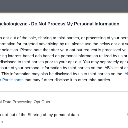
24-04-2009, 12:40:00
ekologiczne -
Do Not Process My Personal Information
 może wyglądać, to jest zupełnie normalne
to opt-out of the sale, sharing to third parties, or processing of your per
formation for targeted advertising by us, please use the below opt-out s
ek.pl/cache/894e03d132.png[/img][/url]
r selection. Please note that after your opt-out request is processed y
eing interest-based ads based on personal information utilized by us or
cytuj
zgłoś do moderacji
disclosed to third parties prior to your opt-out. You may separately opt-
losure of your personal information by third parties on the IAB’s list of
. This information may also be disclosed by us to third parties on the
IA
Participants
that may further disclose it to other third parties.
24-04-2009, 12:42:00
l Data Processing Opt Outs
o opt-out of the Sharing of my personal data.
In
cytuj
zgłoś do moderacji