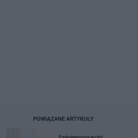
POWIĄZANE ARTYKUŁY
Endometrioza wciąż