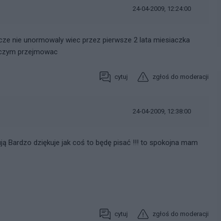
24-04-2009, 12:24:00
cze nie unormowaly wiec przez pierwsze 2 lata miesiaczka
e czym przejmowac
cytuj
zgłoś do moderacji
24-04-2009, 12:38:00
isują Bardzo dziękuje jak coś to będę pisać !!! to spokojna mam
cytuj
zgłoś do moderacji