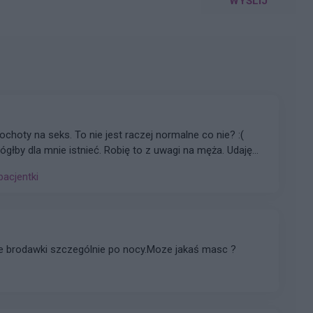
WYŚLIJ
 ochoty na seks. To nie jest raczej normalne co nie? :(
głby dla mnie istnieć. Robię to z uwagi na męża. Udaję
e ale nic nie wróciło do normy ( przestałam brać kilka
pacjentki
zej powinno się uregulować co nie? ).
e brodawki szczególnie po nocy.Moze jakaś masc ?