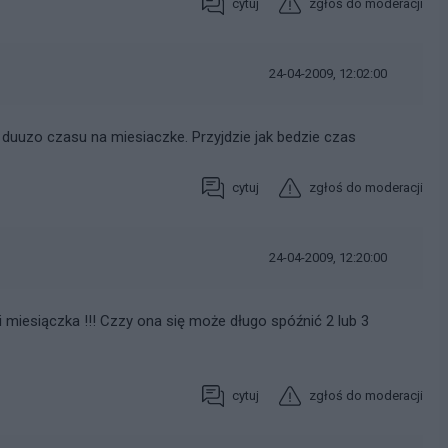
cytuj
zgłoś do moderacji
24-04-2009, 12:02:00
e duuzo czasu na miesiaczke. Przyjdzie jak bedzie czas
cytuj
zgłoś do moderacji
24-04-2009, 12:20:00
i miesiączka !!! Czzy ona się może długo spóźnić 2 lub 3
cytuj
zgłoś do moderacji