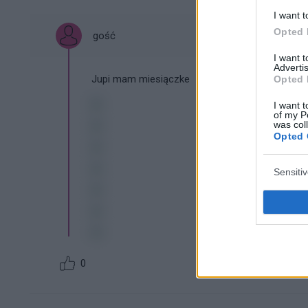
I want t
Opted 
gość
I want 
Advertis
Jupi mam miesiączke
Opted 
I want t
of my P
was col
Opted 
Sensiti
0