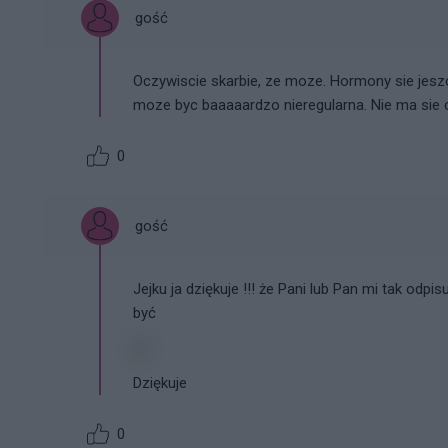
gość
Oczywiscie skarbie, ze moze. Hormony sie jesz
moze byc baaaaardzo nieregularna. Nie ma si
0
gość
Jejku ja dziękuje !!! że Pani lub Pan mi tak odp
być
Dziękuje
0