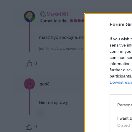
Mayka1981
Komentatorka
Forum Gin
masz być spokojna, na początku to tak właśnie
If you wish 
sensitive in
[url=http://www.suwaczek.pl/][img]http://www.suwacz
confirm you
continue se
0
information 
further disc
participants
Downstream 
gość
Nie ma sprawy
Persona
I want t
Opted 
0