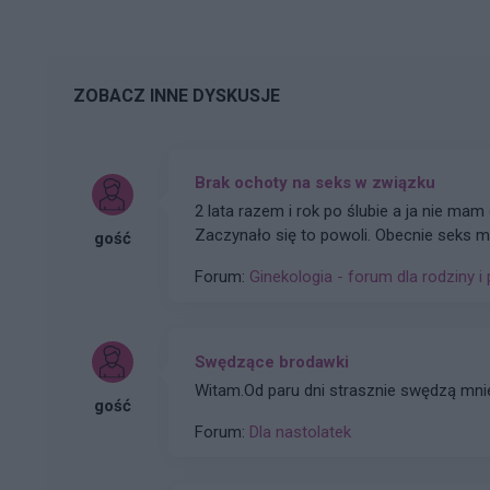
ZOBACZ INNE DYSKUSJE
Brak ochoty na seks w związku
2 lata razem i rok po ślubie a ja nie mam
Zaczynało się to powoli. Obecnie seks mó
gość
orgazm. Rzuciłam tabletki antykoncepcyjn
Forum:
Ginekologia - forum dla rodziny i 
miesięcy temu tak wiec wszystko już rac
Swędzące brodawki
Witam.Od paru dni strasznie swędzą mni
gość
Forum:
Dla nastolatek