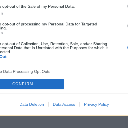
o opt-out of the Sale of my Personal Data.
In
28-04-2009, 08:29:00
to opt-out of processing my Personal Data for Targeted
ing.
In
o opt-out of Collection, Use, Retention, Sale, and/or Sharing
ersonal Data that Is Unrelated with the Purposes for which it
lected.
Out
ve Data Processing Opt Outs
CONFIRM
Data Deletion
Data Access
Privacy Policy
cytuj
zgłoś do moderacji