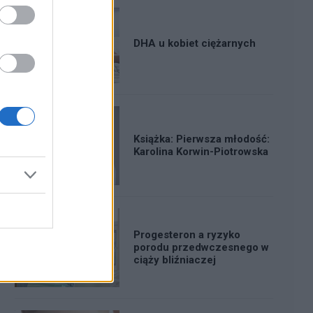
DHA u kobiet ciężarnych
Książka: Pierwsza młodość:
Karolina Korwin-Piotrowska
Progesteron a ryzyko
porodu przedwczesnego w
ciąży bliźniaczej