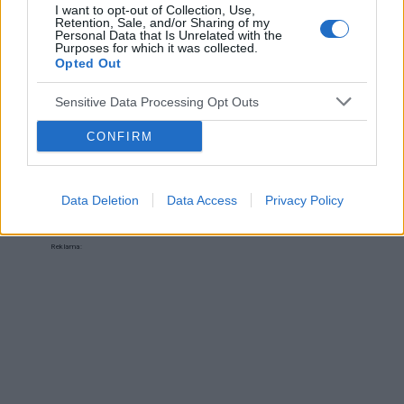
wiem czy to wina maszynki...
I want to opt-out of Collection, Use,
Retention, Sale, and/or Sharing of my
Forum:
Dla nastolatek
Personal Data that Is Unrelated with the
Purposes for which it was collected.
Opted Out
POWIĄZANE
Sensitive Data Processing Opt Outs
Tematy
przezierność karkowa
spirala
CONFIRM
embolizacja mięśniaków macicy
ropień gruczołu bartholina
opryszczka
Data Deletion
Data Access
Privacy Policy
Reklama: