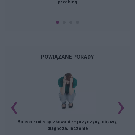
przebieg
POWIĄZANE PORADY
‹
›
N
Bolesne miesiączkowanie - przyczyny, objawy,
diagnoza, leczenie