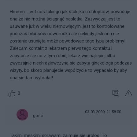
Hmmm... jest coś takiego jak stulejka u chłopców, powoduje
ona że nie można ściągnąć napletka. Zazwyczaj jest to
usuwane już w wieku niemowlęcym, jest to kontrolowane
podczas bilansów noworodka ale niekiedy jeśli ona nie
zostanie usunięta może powodowac tego typu problemy!
Zalecam kontakt z lekarzem pierwszego kontaktu i
zapytanie sie co z tym robić, lekarz wie najlepiej albo
zwyczajnie niech dziewczyna sie zapyta ginekologa podczas
wizyty, bo skoro planujecie współżycie to wypadało by aby
ona sie tam wybrała!!
0
03-03-2009, 21:58:00
gość
Takimi męskimi sprawami zajmuje się urolog! To