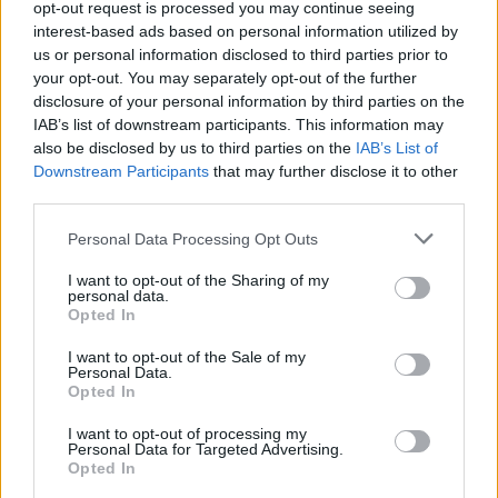
opt-out request is processed you may continue seeing
interest-based ads based on personal information utilized by
us or personal information disclosed to third parties prior to
gość
your opt-out. You may separately opt-out of the further
disclosure of your personal information by third parties on the
IAB’s list of downstream participants. This information may
Macica
also be disclosed by us to third parties on the
IAB’s List of
Witam od miesiąca wystaje mi coś z pochwy
Downstream Participants
that may further disclose it to other
myślę że to macica nie mogę utrzymać moczu
third parties.
czy będzie konieczny zabieg
Forum:
Ginekologia - forum dla rodziny i
Personal Data Processing Opt Outs
pacjentki
I want to opt-out of the Sharing of my
personal data.
Opted In
I want to opt-out of the Sale of my
gość
Personal Data.
Opted In
Czy to normalne ?
I want to opt-out of processing my
Personal Data for Targeted Advertising.
Hej od pewnego czasu pojawiają mi sie drobne
Opted In
krostki na pochwie szczególnie po goleniu nie