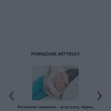
POWIĄZANE ARTYKUŁY
‹
›
U
Poronienie samoistne – przyczyny, objawy,