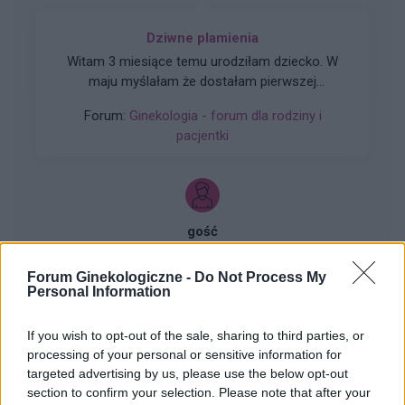
Dziwne plamienia
Witam 3 miesiące temu urodziłam dziecko. W
maju myślałam że dostałam pierwszej
miesiączki (karmię piersią) ale to nie było
Forum:
Ginekologia - forum dla rodziny i
typowe jak na okres. Przypominało to bardziej
pacjentki
takie plamienie i to nie żywą różową Kris ze
śluzem lecz czarnobrązowy śluz który jednego
dnia był a na drugi dzień było czysto. I robi się
mi tak co 2 tyg raz trwa 3 dni a raz 6 jak przy
miesiączce. Czy to normalne ?
gość
Forum Ginekologiczne -
Do Not Process My
Swędzące brodawki
Personal Information
Hej od paru dni ciągle swędzą mnie
brodawki..moze jakaś masc ?
If you wish to opt-out of the sale, sharing to third parties, or
processing of your personal or sensitive information for
Forum:
Dla nastolatek
targeted advertising by us, please use the below opt-out
section to confirm your selection. Please note that after your