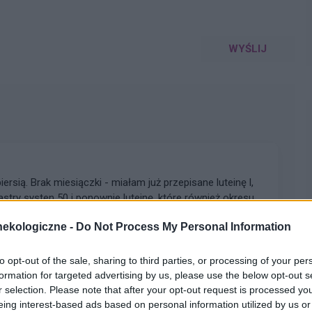
WYŚLIJ
iersią. Brak miesiączki - miałam już przepisane luteinę l,
astry systen 50 i ponownie luteinę, które również okresu
łam wykonane badania hormonalne i wyszedł bardzo niski
pacjentki
ekologiczne -
Do Not Process My Personal Information
?
to opt-out of the sale, sharing to third parties, or processing of your per
formation for targeted advertising by us, please use the below opt-out s
r selection. Please note that after your opt-out request is processed y
córki (18lat) wykryto brak narządów płciowych i
eing interest-based ads based on personal information utilized by us or
akiegoś plastyka namiary godnego polecenia nie za