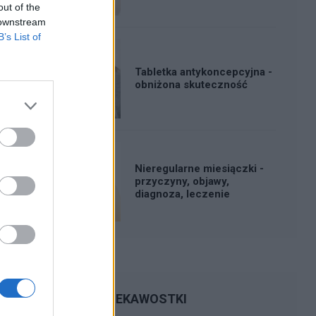
out of the
 downstream
B’s List of
Tabletka antykoncepcyjna -
obniżona skuteczność
Nieregularne miesiączki -
przyczyny, objawy,
diagnoza, leczenie
CIEKAWOSTKI