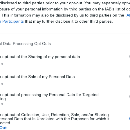
disclosed to third parties prior to your opt-out. You may separately opt-
losure of your personal information by third parties on the IAB’s list of
 pacjentki
. This information may also be disclosed by us to third parties on the
IA
Participants
that may further disclose it to other third parties.
l Data Processing Opt Outs
łada, że mam zabieg a pojawiła mi się miesiączka. Czy
yklu można wykonać zabieg?
o opt-out of the Sharing of my personal data.
pacjentki
In
o opt-out of the Sale of my Personal Data.
In
to opt-out of processing my Personal Data for Targeted
mować tabletki mimo iż jestem 2 tygodnie
ing.
 czy dzień ma znaczenia kiedy przyjęłam pierwszą tabletkę ?
In
pacjentki
o opt-out of Collection, Use, Retention, Sale, and/or Sharing
ersonal Data that Is Unrelated with the Purposes for which it
lected.
Out