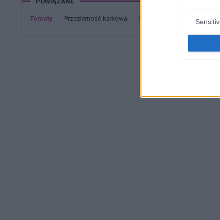
POWIĄZANE
Tematy
przezierność karkowa
spirala
embolizacja mię
Sensiti