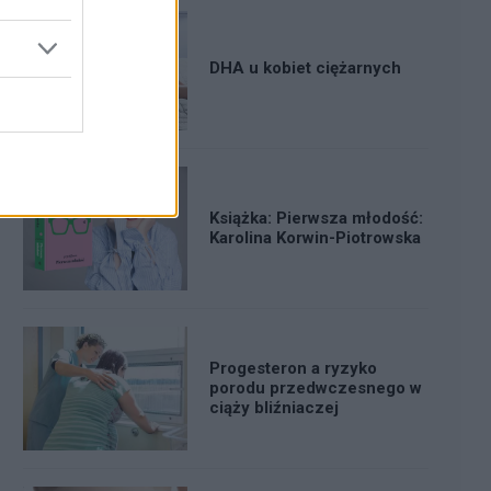
DHA u kobiet ciężarnych
Książka: Pierwsza młodość:
Karolina Korwin-Piotrowska
Progesteron a ryzyko
porodu przedwczesnego w
ciąży bliźniaczej