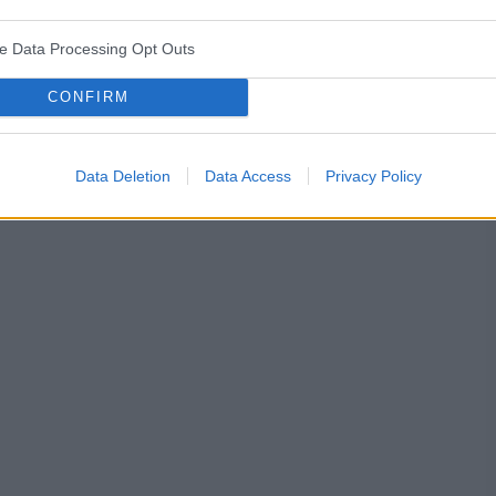
śniaków macicy
ropień gruczołu bartholina
opryszczka
ve Data Processing Opt Outs
CONFIRM
Data Deletion
Data Access
Privacy Policy