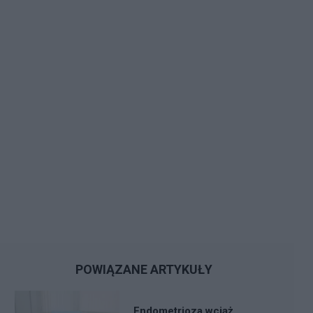
POWIĄZANE ARTYKUŁY
Endometrioza wciąż