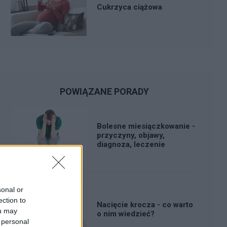
Cukrzyca ciążowa
POWIĄZANE PORADY
Bolesne miesiączkowanie -
przyczyny, objawy,
diagnoza, leczenie
sonal or
ection to
Nacięcie krocza - co warto
ou may
o nim wiedzieć?
 personal