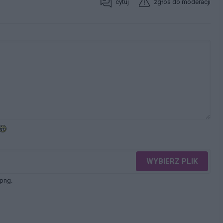
cytuj
zgłoś do moderacji
WYBIERZ PLIK
 png.