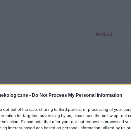
WYŚLIJ
lety , to robię kilka kulek w kształcie pięści przeważnie.
ekologiczne -
Do Not Process My Personal Information
miesięcy. Co w takiej sytuacji może pomóc. ?
to opt-out of the sale, sharing to third parties, or processing of your per
formation for targeted advertising by us, please use the below opt-out s
r selection. Please note that after your opt-out request is processed y
eing interest-based ads based on personal information utilized by us or