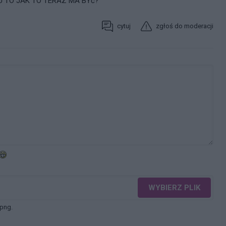
U TO JAK TO TERAZ MA BYć?
cytuj
zgłoś do moderacji
WYBIERZ PLIK
 png.