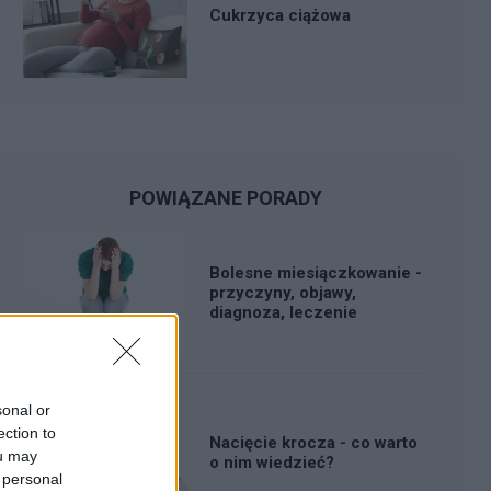
Cukrzyca ciążowa
POWIĄZANE PORADY
Bolesne miesiączkowanie -
przyczyny, objawy,
diagnoza, leczenie
sonal or
ection to
Nacięcie krocza - co warto
ou may
o nim wiedzieć?
 personal