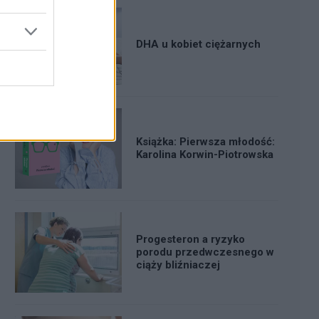
DHA u kobiet ciężarnych
Książka: Pierwsza młodość:
Karolina Korwin-Piotrowska
Progesteron a ryzyko
porodu przedwczesnego w
ciąży bliźniaczej