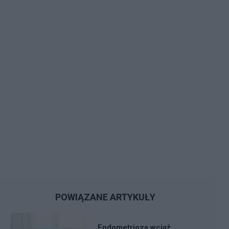
POWIĄZANE ARTYKUŁY
Endometrioza wciąż