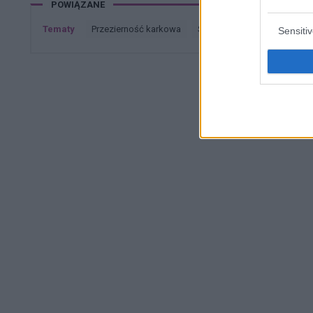
POWIĄZANE
Tematy
przezierność karkowa
spirala
embolizacja mię
Sensiti