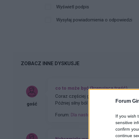
Wyświetl podpis
Wysyłaj powiadomienia o odpowiedzi
ZOBACZ INNE DYSKUSJE
co to może być (krępująca treść)
Coraz częściej gdy muszę skorzystać z toa
Forum Gin
Później silny ból , jakby do wejścia do odbytu. Ból jest dosyć intensywny, kąpiel lub chłodna woda
gość
pomaga. Dodam , trwa to tak od około 2 
Forum:
Dla nastolatek
If you wish 
sensitive in
confirm you
continue se
Nabrzmiałe wargi sromowe