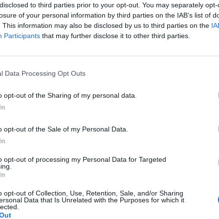
disclosed to third parties prior to your opt-out. You may separately opt-
 wargi sromowe nie wiem co z tym robić...
losure of your personal information by third parties on the IAB’s list of
. This information may also be disclosed by us to third parties on the
IA
Participants
that may further disclose it to other third parties.
l Data Processing Opt Outs
awki..moze jakaś masc ?
o opt-out of the Sharing of my personal data.
In
o opt-out of the Sale of my Personal Data.
tykoncepcji dwuskładnikowe
In
jne 3 miesiace temu, cykle powróciły regularne,
to opt-out of processing my Personal Data for Targeted
ażyłam zwiększone wypadanie włosów oraz pieczenie
ing.
 antykoncepcji ustabilizowało sie i
In
pacjentki
yście takie problemy?
o opt-out of Collection, Use, Retention, Sale, and/or Sharing
ersonal Data that Is Unrelated with the Purposes for which it
lected.
Out