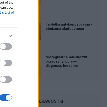
out of the
 downstream
B’s List of
Tabletka antykoncepcyjna -
obniżona skuteczność
Nieregularne miesiączki -
przyczyny, objawy,
diagnoza, leczenie
CIEKAWOSTKI