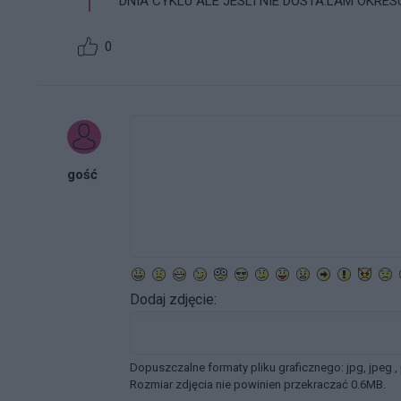
DNIA CYKLU ALE JESLI NIE DOSTA.LAM OKRES
0
gość
Dodaj zdjęcie:
Dopuszczalne formaty pliku graficznego: jpg, jpeg ,
Rozmiar zdjęcia nie powinien przekraczać 0.6MB.