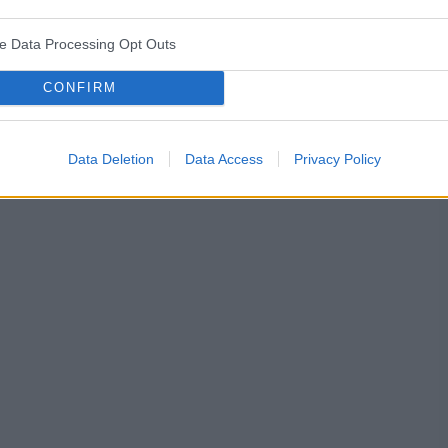
śniaków macicy
ropień gruczołu bartholina
opryszczka
ve Data Processing Opt Outs
CONFIRM
Data Deletion
Data Access
Privacy Policy