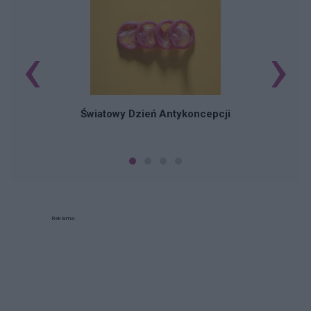
‹
›
Ś
Światowy Dzień Antykoncepcji
Reklama: