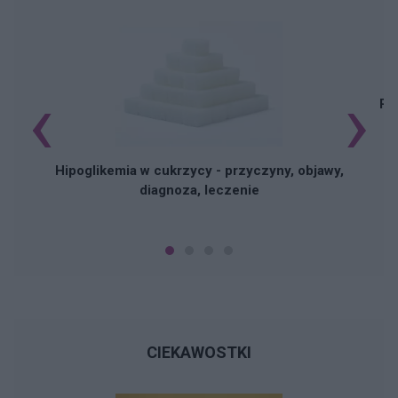
‹
›
Pi
Hipoglikemia w cukrzycy - przyczyny, objawy,
diagnoza, leczenie
CIEKAWOSTKI