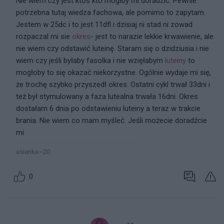
Nie wiem czy jest ktoś kto mógłby mi doradzić. Pewnie
potrzebna tutaj wiedza fachowa, ale pomimo to zapytam.
Jestem w 25dc i to jest 11dfl i dzisiaj ni stad ni zowad
rozpaczal mi sie
okres
- jest to narazie lekkie krwawienie, ale
nie wiem czy odstawić luteinę. Staram się o dzidziusia i nie
wiem czy jeśli byłaby fasolka i nie wzięłabym
luteiny
to
mogłoby to się okazać niekorzystne. Ogólnie wydaje mi się,
że trochę szybko przyszedł okres. Ostatni cykl trwał 33dni i
też był stymulowany a faza lutealna trwała 16dni. Okres
dostałam 6 dnia po odstawieniu luteiny a teraz w trakcie
brania. Nie wiem co mam myśleć. Jeśli możecie doradźcie
mi
asienka~20
0