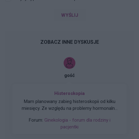
WYŚLIJ
ZOBACZ INNE DYSKUSJE
gość
Histeroskopia
Mam planowany zabieg histeroskopii od kilku
miesięcy. Ze względu na problemy hormonalne
mam nieregularne miesiaczki. Tak się składa, że
Forum:
Ginekologia - forum dla rodziny i
mam zabieg a pojawiła mi się miesiączka. Czy
pacjentki
podczas lekkich plamień na początku cyklu
można wykonać zabieg?