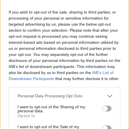
Forum:
Ginekologia - specjalista radzi, dla
pacjentki
If you wish to opt-out of the sale, sharing to third parties, or
processing of your personal or sensitive information for
targeted advertising by us, please use the below opt-out
section to confirm your selection. Please note that after your
opt-out request is processed you may continue seeing
gość
interest-based ads based on personal information utilized by
us or personal information disclosed to third parties prior to
your opt-out. You may separately opt-out of the further
Tabletka dzień po
disclosure of your personal information by third parties on the
Dzień dobry jaka jest szansa zajścia w ciążę trzy
IAB’s list of downstream participants. This information may
dni przed owulacja? Czy w takim wypadku
also be disclosed by us to third parties on the
IAB’s List of
zadziała tabletka dzień po? Partner nie ma
Downstream Participants
that may further disclose it to other
Forum:
Ginekologia - specjalista radzi, dla
pewności czy z prezerwatywy coś się nie
third parties.
pacjentki
dostało Pozdrawiam
Personal Data Processing Opt Outs
I want to opt-out of the Sharing of my
personal data.
POWIĄZANE
Opted In
Tematy
miesiączka
antykoncepcja
ginekologia
I want to opt-out of the Sale of my