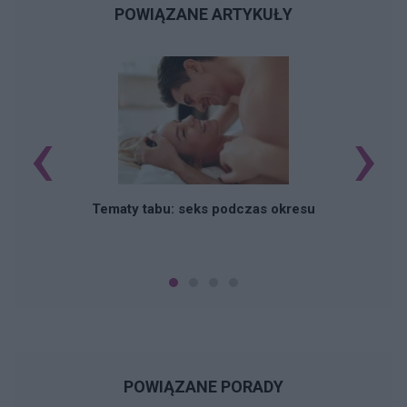
POWIĄZANE ARTYKUŁY
‹
›
O
Tematy tabu: seks podczas okresu
POWIĄZANE PORADY