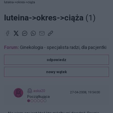
luteina->okres->ciąża
luteina->okres->ciąża
(1)
Forum:
Ginekologia - specjalista radzi, dla pacjentki
odpowiedz
nowy wątek
aska20
27-04-2008, 19:54:00
Początkująca