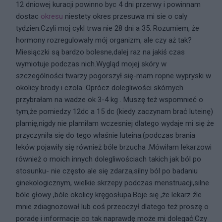
12 dniowej kuracji powinno byc 4 dni przerwy i powinnam
dostac
okresu
niestety okres przesuwa mi sie o caly
tydzien.Czyli moj cykl trwa nie 28 dni a 35. Rozumiem, że
hormony rozregulowały mój organizm, ale czy aż tak?
Miesiączki są bardzo bolesne,dalej raz na jakiś czas
wymiotuje podczas nich.Wygląd mojej skóry w
szczególności twarzy pogorszył się-mam ropne wypryski w
okolicy brody i czola. Oprócz dolegliwości skórnych
przybrałam na wadze ok 3-4 kg . Muszę też wspomnieć o
tym,że pomiedzy 12dc a 15 dc (kiedy zaczynam brać luteinę)
plamię,nigdy nie plamiłam wczesniej dlatego wydaje mi się że
przyczyniła się do tego właśnie luteina:(podczas brania
leków pojawiły się również bóle brzucha .Mówiłam lekarzowi
również o moich innych dolegliwościach takich jak ból po
stosunku- nie często ale się zdarza,silny ból po badaniu
ginekologicznym, wielkie skrzepy podczas menstruacji,silne
bóle głowy ,bóle okolicy kręgosłupa.Boje się ,że lekarz źle
mnie zdiagnozował lub coś przeoczył dlatego też proszę o
poradę i informacje co tak naprawdę może mi dolegać.Czy