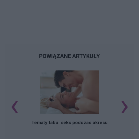
POWIĄZANE ARTYKUŁY
‹
›
O
Tematy tabu: seks podczas okresu