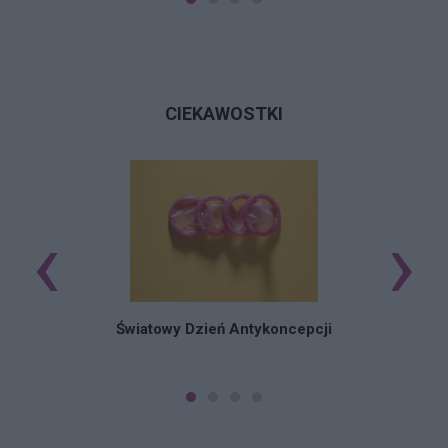
CIEKAWOSTKI
‹
›
Ś
Światowy Dzień Antykoncepcji