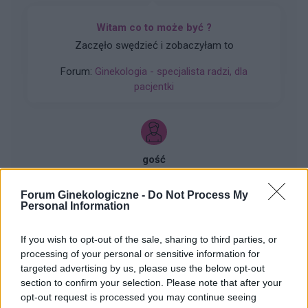
Witam co to może być ?
Zaczęło swędzieć i zobaczyłam to
Forum:
Ginekologia - specjalista radzi, dla
pacjentki
gość
Forum Ginekologiczne -
Do Not Process My
co to może być (krępująca treść)
Personal Information
Coraz częściej gdy muszę skorzystać z toalety ,
to robię kilka kulek w kształcie pięści
If you wish to opt-out of the sale, sharing to third parties, or
przeważnie. Później silny ból , jakby do wejścia
processing of your personal or sensitive information for
Forum:
Dla nastolatek
do odbytu. Ból jest dosyć intensywny, kąpiel lub
targeted advertising by us, please use the below opt-out
chłodna woda pomaga. Dodam , trwa to tak od
section to confirm your selection. Please note that after your
około 2 miesięcy. Co w takiej sytuacji może
opt-out request is processed you may continue seeing