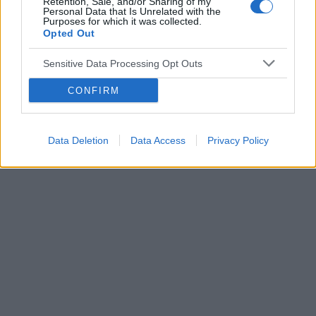
Forum:
Ginekologia - specjalista radzi, dla
Retention, Sale, and/or Sharing of my
tak jak na zdjęciu. Czy może ktoś wie, co to
Personal Data that Is Unrelated with the
pacjentki
może być?
Purposes for which it was collected.
Opted Out
Sensitive Data Processing Opt Outs
POWIĄZANE
CONFIRM
Tematy
miesiączka
antykoncepcja
ginekologia
ciąża
test ciążowy
okres
Data Deletion
Data Access
Privacy Policy
Reklama: