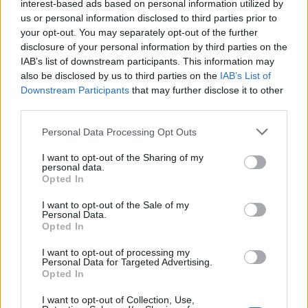
pomóc. ?
interest-based ads based on personal information utilized by
us or personal information disclosed to third parties prior to
gość
your opt-out. You may separately opt-out of the further
disclosure of your personal information by third parties on the
IAB’s list of downstream participants. This information may
Obtarcie blon sluzowych pochwy
also be disclosed by us to third parties on the
IAB’s List of
Obtarcie blon sluzowych pochwy podczas
Downstream Participants
that may further disclose it to other
seksu.Krew poleciala i jest pieczenie podczas
third parties.
sikania i napuchniete .Jaka masc albo zel
Forum:
Ginekologia - forum dla rodziny i
pomoze na ta dolegliwość?.
Personal Data Processing Opt Outs
pacjentki
I want to opt-out of the Sharing of my
personal data.
Opted In
I want to opt-out of the Sale of my
gość
Personal Data.
Opted In
Wysypka
I want to opt-out of processing my
Personal Data for Targeted Advertising.
Witam, od kilku dni borykam się ze swędzeniem,
Opted In
pieczeniem podczas oddawania moczu. Dziś
postanowiłam tam zerknąć i sytuacja wygląda
I want to opt-out of Collection, Use,