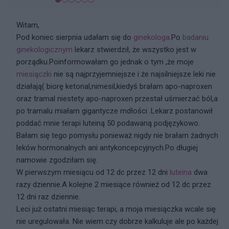
Witam,
Pod koniec sierpnia udałam się do
ginekologa
.Po
badaniu
ginekologicznym
lekarz stwierdził, że wszystko jest w
porządku.Poinformowałam go jednak o tym ,że moje
miesiączki
nie są najprzyjemniejsze i że najsilniejsze leki nie
działają( biorę ketonal,nimesil,kiedyś brałam apo-naproxen
oraz tramal niestety apo-naproxen przestał uśmierzać ból,a
po tramalu miałam gigantycze mdłości .Lekarz postanowił
poddać mnie terapi luteiną 50 podawaną podjęzykowo.
Bałam się tego pomysłu ponieważ nigdy nie brałam żadnych
leków hormonalnych ani antykoncepcyjnych.Po długiej
namowie zgodziłam się.
W pierwszym miesiącu od 12 dc przez 12 dni
luteina
dwa
razy dziennie.A kolejne 2 miesiące również od 12 dc przez
12 dni raz dziennie.
Leci już ostatni miesiąc terapi, a moja miesiączka wcale się
nie uregulowała. Nie wiem czy dobrze kalkuluje ale po każdej