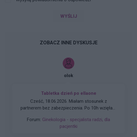
WYŚLIJ
ZOBACZ INNE DYSKUSJE
olok
Tabletka dzień po ellaone
Cześć, 18.06.2026. Miałam stosunek z
partnerem bez zabezpieczenia. Po 10h wzięłam
tabletkę Ellaone. Pierwszy dzień ostatniej
Forum:
Ginekologia - specjalista radzi, dla
miesiączki to 25/26 maja. Zwykle mam okres
pacjentki
5dni. Cykl 28 dni. Za 2 dni powinnam dostać
okres. Aplikacja pokazuje że stosunek był w dni