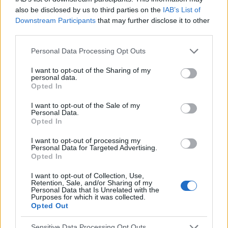
pytaniem.. podczas korzystania w toalecie,
also be disclosed by us to third parties on the
IAB’s List of
bardziej w trakcie załatwiania się , bardzo silny
Forum:
Dla nastolatek
Downstream Participants
that may further disclose it to other
ból (ostry , kłujący , bardziej w środku odbytu).
third parties.
Dodam , że trochę spędziłam czasu. Co to
może być ?? . Liczę na pozytywne komentarze ,
Personal Data Processing Opt Outs
z góry dzięki. Czasami mogę nie odpisywać ,
wiec podam maila gabbka09@gmail.com
I want to opt-out of the Sharing of my
gość
personal data.
Opted In
co to może być (krępująca treść)
I want to opt-out of the Sale of my
Personal Data.
Coraz częściej gdy muszę skorzystać z toalety ,
Opted In
to robię kilka kulek w kształcie pięści
przeważnie. Później silny ból , jakby do wejścia
I want to opt-out of processing my
Forum:
Dla nastolatek
Personal Data for Targeted Advertising.
do odbytu. Ból jest dosyć intensywny, kąpiel lub
Opted In
chłodna woda pomaga. Dodam , trwa to tak od
około 2 miesięcy. Co w takiej sytuacji może
I want to opt-out of Collection, Use,
Retention, Sale, and/or Sharing of my
pomóc. ?
Personal Data that Is Unrelated with the
POWIĄZANE
Purposes for which it was collected.
Opted Out
Tematy
miesiączka
antykoncepcja
ginekologia
ciąża
test ciążowy
okres
Sensitive Data Processing Opt Outs