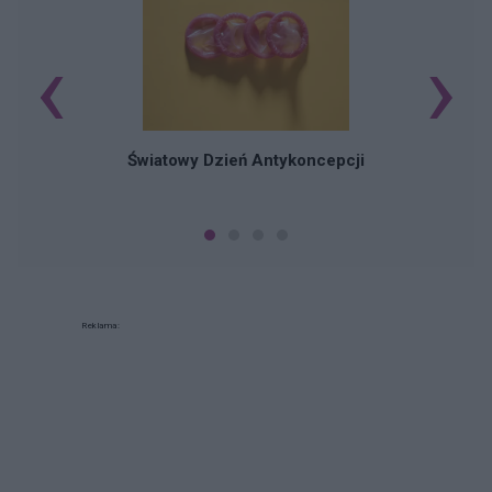
‹
›
Ś
Światowy Dzień Antykoncepcji
Reklama: