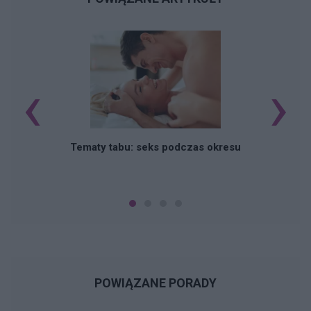
‹
›
O
Tematy tabu: seks podczas okresu
POWIĄZANE PORADY