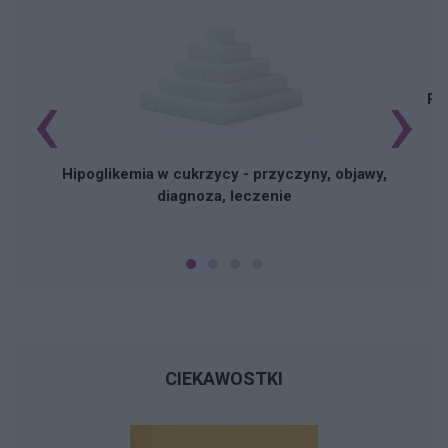
‹
›
Pi
Hipoglikemia w cukrzycy - przyczyny, objawy,
diagnoza, leczenie
CIEKAWOSTKI