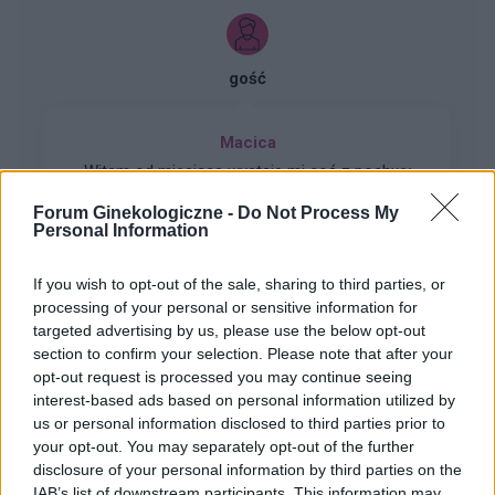
niepłodne. Czy jest spora szansa na ciążę,
bardzo się stresuje
gość
Macica
Witam od miesiąca wystaje mi coś z pochwy
myślę że to macica nie mogę utrzymać moczu
Forum Ginekologiczne -
Do Not Process My
czy będzie konieczny zabieg
Personal Information
Forum:
Ginekologia - forum dla rodziny i
pacjentki
If you wish to opt-out of the sale, sharing to third parties, or
processing of your personal or sensitive information for
targeted advertising by us, please use the below opt-out
section to confirm your selection. Please note that after your
opt-out request is processed you may continue seeing
gość
interest-based ads based on personal information utilized by
us or personal information disclosed to third parties prior to
Co to może być/2 . (Treść krępująca)
your opt-out. You may separately opt-out of the further
disclosure of your personal information by third parties on the
Witam. Przychodzę z takim już ostatnim
IAB’s list of downstream participants. This information may