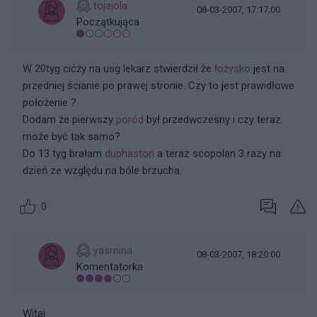
tojajola
08-03-2007, 17:17:00
Początkująca
W 20tyg cićży na usg lekarz stwierdził że
łożysko
jest na
przedniej ścianie po prawej stronie. Czy to jest prawidłowe
położenie ?
Dodam że pierwszy
poród
był przedwczesny i czy teraz
może być tak samo?
Do 13 tyg brałam
duphaston
a teraz scopolan 3 razy na
dzień ze względu na bóle brzucha.
0
yasmina
08-03-2007, 18:20:00
Komentatorka
Witaj