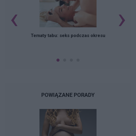
‹
›
O
Tematy tabu: seks podczas okresu
POWIĄZANE PORADY