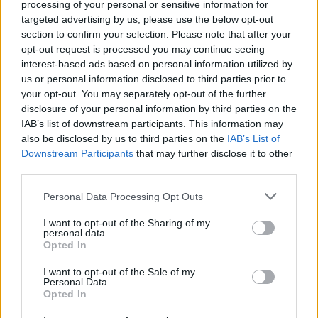
processing of your personal or sensitive information for
włożyć nowy krążek w następną niedzielę? Czy
targeted advertising by us, please use the below opt-out
gość
to będzie ok?
section to confirm your selection. Please note that after your
opt-out request is processed you may continue seeing
Brak miesiączki
interest-based ads based on personal information utilized by
us or personal information disclosed to third parties prior to
Jestem po poronieniu i brałam profilaktycznie
your opt-out. You may separately opt-out of the further
doxycycline i w tym samym miesiącu dostalam
disclosure of your personal information by third parties on the
zapalenie pęcherza moczowego i brałam też
Forum:
Ginekologia - forum dla rodziny i
IAB’s list of downstream participants. This information may
furaginum i witaminę c , nie dostałam okresu od
pacjentki
also be disclosed by us to third parties on the
IAB’s List of
10 dni ,ciąża wykluczona beta HCG
Downstream Participants
that may further disclose it to other
przedwczoraj 0,2 a na wizycie u ginekologa
third parties.
usłyszałam tylko że on nic tu nie widzi i że
endometrium bardzo cieniutkie .moje pytanie
Personal Data Processing Opt Outs
POWIĄZANE
czy okres powinien przyjść w tym miesiącu czy
to coś poważniejszego ?
I want to opt-out of the Sharing of my
Tematy
miesiączka
antykoncepcja
ginekologia
personal data.
Opted In
ciąża
test ciążowy
okres
I want to opt-out of the Sale of my
Personal Data.
Reklama:
Opted In