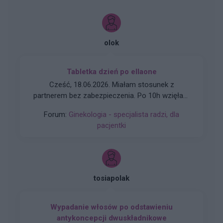
olok
Tabletka dzień po ellaone
Cześć, 18.06.2026. Miałam stosunek z
partnerem bez zabezpieczenia. Po 10h wzięłam
tabletkę Ellaone. Pierwszy dzień ostatniej
Forum:
Ginekologia - specjalista radzi, dla
miesiączki to 25/26 maja. Zwykle mam okres
pacjentki
5dni. Cykl 28 dni. Za 2 dni powinnam dostać
okres. Aplikacja pokazuje że stosunek był w dni
niepłodne. Czy jest spora szansa na ciążę,
bardzo się stresuje
tosiapolak
Wypadanie włosów po odstawieniu
antykoncepcji dwuskładnikowe