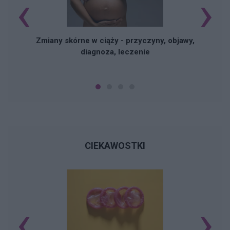
‹
›
Zmiany skórne w ciąży - przyczyny, objawy,
diagnoza, leczenie
CIEKAWOSTKI
‹
›
Ś