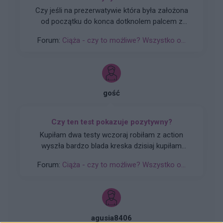
Czy jeśli na prezerwatywie która była założona
od początku do konca dotknolem palcem z
małą iloscią prejakulatu,po czym partnerka
Forum:
Ciąża - czy to możliwe? Wszystko o...
wysmarowała lubrykant na cała prezerwatywę i
po chwili zaczelismy uprawiać stosunek to czy
jest ryzyko ciąży.
gość
Czy ten test pokazuje pozytywny?
Kupiłam dwa testy wczoraj robiłam z action
wyszła bardzo blada kreska dzisiaj kupiłam
płytkowy ten który podsyłam.Czy ten test jest
Forum:
Ciąża - czy to możliwe? Wszystko o...
pozytywny czy to kreska parowa
agusia8406