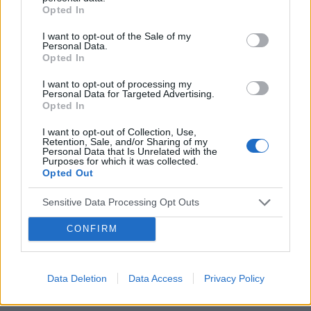
Opted In
POWIĄZANE
I want to opt-out of the Sale of my
Tematy
antykoncepcja
metody antykoncepcyjne
Personal Data.
Opted In
tabletka antykoncepcyjna
plastry antykoncepcyjne
I want to opt-out of processing my
wkładka wewnątrzmaciczna
przerwatywa
Personal Data for Targeted Advertising.
Opted In
Reklama:
I want to opt-out of Collection, Use,
Retention, Sale, and/or Sharing of my
Personal Data that Is Unrelated with the
Purposes for which it was collected.
Opted Out
Sensitive Data Processing Opt Outs
CONFIRM
Data Deletion
Data Access
Privacy Policy