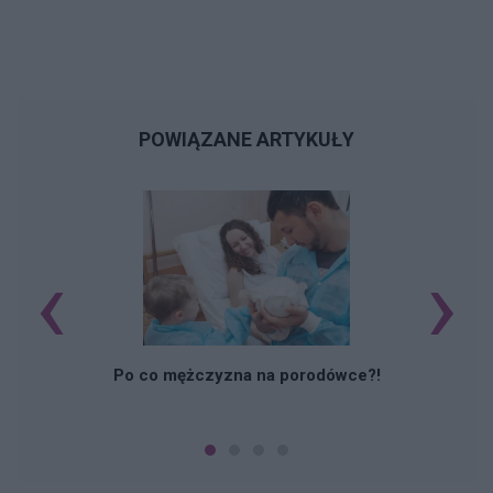
POWIĄZANE ARTYKUŁY
‹
›
M
Po co mężczyzna na porodówce?!