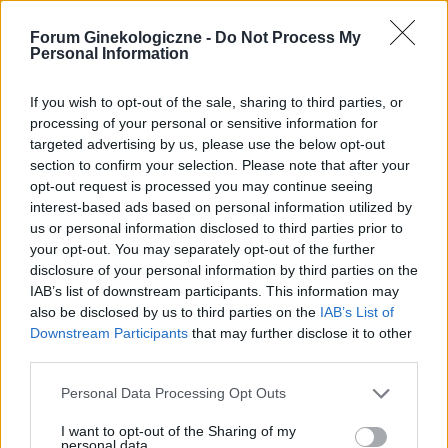
Forum Ginekologiczne -
Do Not Process My
Śluz z krwia
Personal Information
Witam. Jestem w 6 tygodniu ciąży. I w sobotę
zauważyłam śluz z krwią na papierze
If you wish to opt-out of the sale, sharing to third parties, or
toaletowym. Podczas badania 26.01 okazało się
processing of your personal or sensitive information for
Forum:
Ciąża - czy to możliwe? Wszystko o...
że mam nadżerkę. Nie mam boleści brzucha.
targeted advertising by us, please use the below opt-out
Czy to jest powód do zmartwien. W sobotę
section to confirm your selection. Please note that after your
miałam USG pierwsze i jeszcze pęcherzyk był za
opt-out request is processed you may continue seeing
mały 5,5mm. I od czego może tak się dziać.
interest-based ads based on personal information utilized by
us or personal information disclosed to third parties prior to
gość
your opt-out. You may separately opt-out of the further
disclosure of your personal information by third parties on the
IAB’s list of downstream participants. This information may
Szansa na ciążę
also be disclosed by us to third parties on the
IAB’s List of
Hej. Kochałam się z chłopakiem 4 razy w ciągu 2
Downstream Participants
that may further disclose it to other
godzin ..za 4 Razem pękła prezerwatywa i
third parties.
skończył we mnie...mam dni płodne za 2 dni
Forum:
Ciąża - czy to możliwe? Wszystko o...
owu. Czy jest szansa na ciążę ? Czy może za 4
Personal Data Processing Opt Outs
wtryskiem jakoś spermy jest dość słaba ??
I want to opt-out of the Sharing of my
personal data.