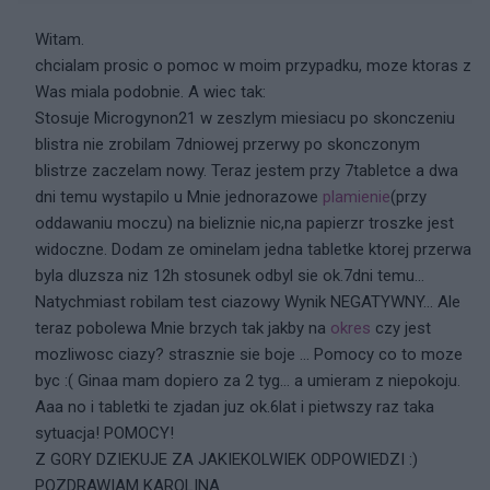
Witam.
chcialam prosic o pomoc w moim przypadku, moze ktoras z
Was miala podobnie. A wiec tak:
Stosuje Microgynon21 w zeszlym miesiacu po skonczeniu
blistra nie zrobilam 7dniowej przerwy po skonczonym
blistrze zaczelam nowy. Teraz jestem przy 7tabletce a dwa
dni temu wystapilo u Mnie jednorazowe
plamienie
(przy
oddawaniu moczu) na bieliznie nic,na papierzr troszke jest
widoczne. Dodam ze ominelam jedna tabletke ktorej przerwa
byla dluzsza niz 12h stosunek odbyl sie ok.7dni temu...
Natychmiast robilam test ciazowy Wynik NEGATYWNY... Ale
teraz pobolewa Mnie brzych tak jakby na
okres
czy jest
mozliwosc ciazy? strasznie sie boje ... Pomocy co to moze
byc :( Ginaa mam dopiero za 2 tyg... a umieram z niepokoju.
Aaa no i tabletki te zjadan juz ok.6lat i pietwszy raz taka
sytuacja! POMOCY!
Z GORY DZIEKUJE ZA JAKIEKOLWIEK ODPOWIEDZI :)
POZDRAWIAM KAROLINA