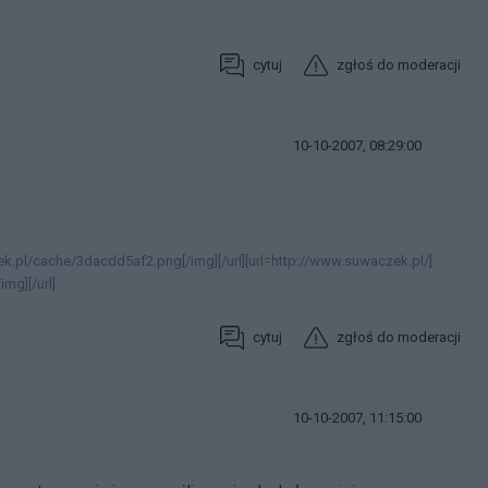
cytuj
zgłoś do moderacji
10-10-2007, 08:29:00
k.pl/cache/3dacdd5af2.png[/img][/url][url=http://www.suwaczek.pl/]
mg][/url]
cytuj
zgłoś do moderacji
10-10-2007, 11:15:00