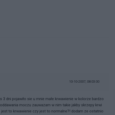
i
10-10-2007, 08:03:00
is 3 dni pojawiło sie u mnie małe krwawienie w kolorze bardzo
oddawania moczu zauwazam w nim takie jakby skrzepy krwi
est to krwawienie czy jest to normalne?! dodam ze ostatnio