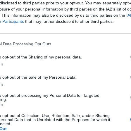
disclosed to third parties prior to your opt-out. You may separately opt-
losure of your personal information by third parties on the IAB’s list of
. This information may also be disclosed by us to third parties on the
IA
Participants
that may further disclose it to other third parties.
WYŚLIJ
l Data Processing Opt Outs
o opt-out of the Sharing of my personal data.
In
o opt-out of the Sale of my Personal Data.
In
 6 dniu. Stosunek był dwa dni wcześniej. Przyjęłam
to opt-out of processing my Personal Data for Targeted
 Czy mogłam zajść w ciążę???
ing.
In
a pacjentki
o opt-out of Collection, Use, Retention, Sale, and/or Sharing
ersonal Data that Is Unrelated with the Purposes for which it
lected.
Out