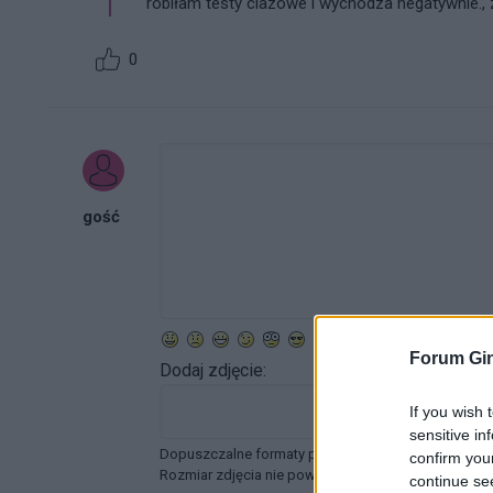
robiłam testy ciazowe i wychodza negatywnie.,
0
gość
Forum Gin
Dodaj zdjęcie:
If you wish 
sensitive in
Dopuszczalne formaty pliku graficznego: jpg, jpeg ,
confirm you
Rozmiar zdjęcia nie powinien przekraczać 0.6MB.
continue se