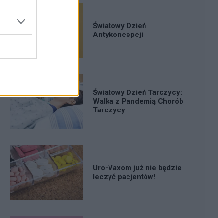
Światowy Dzień
Antykoncepcji
Światowy Dzień Tarczycy:
Walka z Pandemią Chorób
Tarczycy
Uro-Vaxom już nie będzie
leczyć pacjentów!