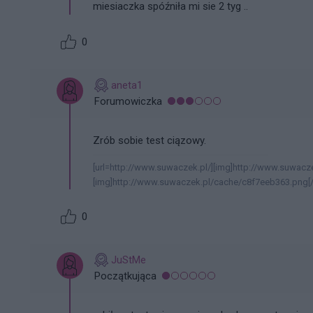
miesiaczka spóźniła mi sie 2 tyg ..
0
aneta1
Forumowiczka
Zrób sobie test ciązowy.
[url=http://www.suwaczek.pl/][img]http://www.suwacze
[img]http://www.suwaczek.pl/cache/c8f7eeb363.png[/i
0
JuStMe
Początkująca