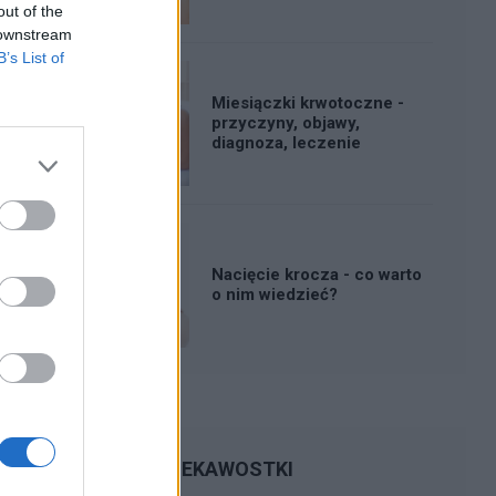
out of the
 downstream
B’s List of
Miesiączki krwotoczne -
przyczyny, objawy,
diagnoza, leczenie
Nacięcie krocza - co warto
o nim wiedzieć?
CIEKAWOSTKI