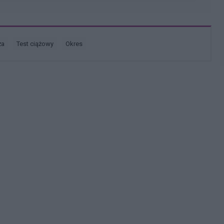
ża
test ciążowy
okres