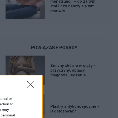
menstruacji – co za tym
stoi i czy należy się tym
martwić
POWIĄZANE PORADY
Zmiany skórne w ciąży -
przyczyny, objawy,
diagnoza, leczenie
sonal or
ection to
Plastry antykoncepcyjne -
ou may
jak stosować?
 personal