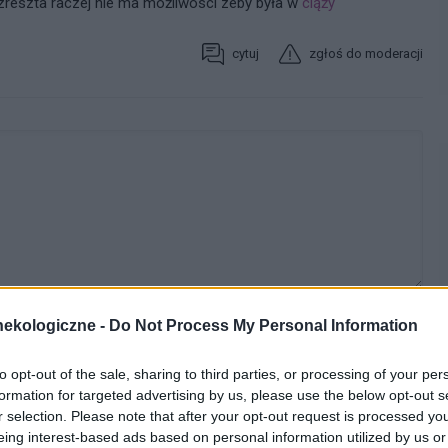
 zreszta raczej nie ma możliwosci zeby była w
ciąży
cytuj
zgłoś do moderacji
ekologiczne -
Do Not Process My Personal Information
WYBIERZ PLIK
to opt-out of the sale, sharing to third parties, or processing of your per
formation for targeted advertising by us, please use the below opt-out s
 png.
r selection. Please note that after your opt-out request is processed y
eing interest-based ads based on personal information utilized by us or