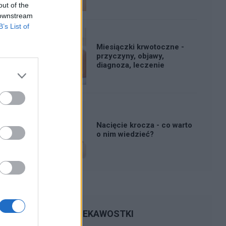
out of the
 downstream
B’s List of
Miesiączki krwotoczne -
przyczyny, objawy,
diagnoza, leczenie
Nacięcie krocza - co warto
o nim wiedzieć?
CIEKAWOSTKI