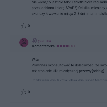
Nie wiem,co jest nie tak? Tabletki biore regul
przezioebiona i biorę APAP?) Od kilku miesiecy 
skonczy krwawienie mijaja 2-3 dni i mam malutki
0
yasmina
Komentatorka
Witaj
Powinnas skonsultować te dolegliwości ze swo
też zrobienie kilkumiesięcznej przerwy.[addsig]
Pozdrawiam <br>Dr Zofia Polska <br>Ekspert Medfor
0