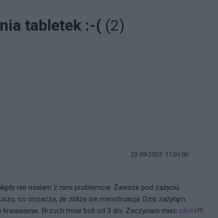
ia tabletek :-(
(2)
i
23-09-2007, 11:01:00
 Nigdy nie mialam z nimi problemow. Zawsze pod zażyciu
uszu, co onzacza, że zbliża sie menstruacja. Dzis zażyłąm
e krwawienie. Brzuch mnie boli od 3 dni. Zaczynam miec
okres
!!!