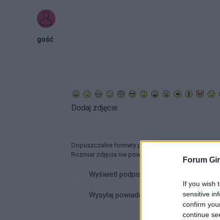
gość
Dodaj zdjęcie:
Dopuszczalne formaty pliku graficznego: jpg, jpeg ,
Rozmiar zdjęcia nie powinien przekraczać 0.6MB.
Forum Gin
Wyświetl podpis
If you wish 
sensitive in
Wysyłaj powiadomienia o odpowiedzi
confirm you
continue se