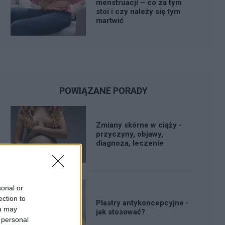
menstruacji – co za tym
stoi i czy należy się tym
martwić
POWIĄZANE PORADY
Zmiany skórne w ciąży -
przyczyny, objawy,
diagnoza, leczenie
sonal or
ection to
Plastry antykoncepcyjne -
ou may
jak stosować?
 personal