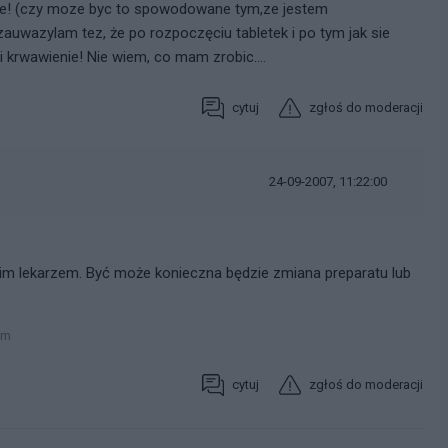
arnie! (czy moze byc to spowodowane tym,ze jestem
zauwazylam tez, że po rozpoczęciu tabletek i po tym jak sie
 krwawienie! Nie wiem, co mam zrobic....
cytuj
zgłoś do moderacji
24-09-2007, 11:22:00
im lekarzem. Być może konieczna będzie zmiana preparatu lub
um
cytuj
zgłoś do moderacji