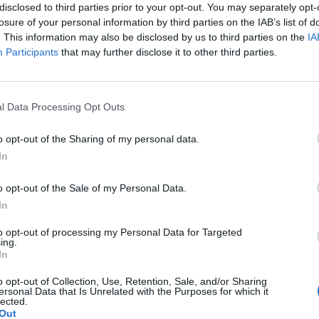
WYŚLIJ
disclosed to third parties prior to your opt-out. You may separately opt-
losure of your personal information by third parties on the IAB’s list of
. This information may also be disclosed by us to third parties on the
IA
Participants
that may further disclose it to other third parties.
l Data Processing Opt Outs
o. W maju myślałam że dostałam pierwszej miesiączki
o opt-out of the Sharing of my personal data.
k na okres. Przypominało to bardziej takie plamienie i to
In
nobrązowy śluz który jednego dnia był a na drugi dzień
pacjentki
z trwa 3 dni a raz 6 jak przy miesiączce. Czy to normalne ?
o opt-out of the Sale of my Personal Data.
In
to opt-out of processing my Personal Data for Targeted
ing.
In
nie wczoraj. Pomyliłam się. wczoraj odbyłam stosunek z
o opt-out of Collection, Use, Retention, Sale, and/or Sharing
” (ella 30mg) i je użyłam. Nie mam kolejnego krążka. do
ersonal Data that Is Unrelated with the Purposes for which it
a pacjentki
lected.
 zrobić teraz 7 dni przerwy i włożyć nowy krążek w
Out