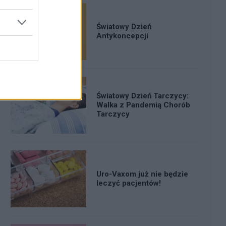
Światowy Dzień
Antykoncepcji
Światowy Dzień Tarczycy:
Walka z Pandemią Chorób
Tarczycy
Uro-Vaxom już nie będzie
leczyć pacjentów!