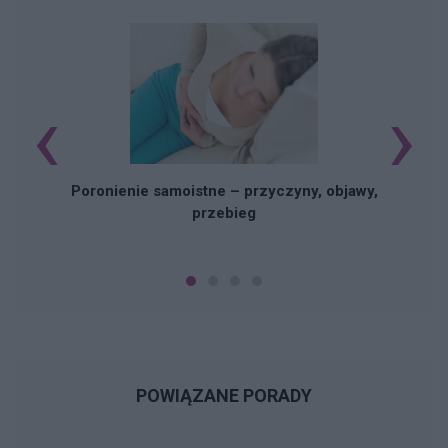
‹
›
U
Poronienie samoistne – przyczyny, objawy,
przebieg
POWIĄZANE PORADY