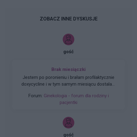
ZOBACZ INNE DYSKUSJE
gość
Brak miesiączki
Jestem po poronieniu i brałam profilaktycznie
doxycycline i w tym samym miesiącu dostalam
zapalenie pęcherza moczowego i brałam też
Forum:
Ginekologia - forum dla rodziny i
furaginum i witaminę c , nie dostałam okresu od
pacjentki
10 dni ,ciąża wykluczona beta HCG
przedwczoraj 0,2 a na wizycie u ginekologa
usłyszałam tylko że on nic tu nie widzi i że
endometrium bardzo cieniutkie .moje pytanie
czy okres powinien przyjść w tym miesiącu czy
gość