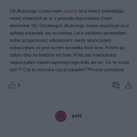
Od dłuższego czasu mam
upławy
lecz lekarz (niebadając
mnie) stwierdził że to z powodu dojrzewania (mam
skońcone 16). Od jakiegoś dłuższego czasu współzyje lecz
upławy pojawiały się wcześniej. Lecz ostatnio sprawiałam
sobie przyjemność wibratorem i kiedy skończyłam
zobaczyłam ze jest na nim niewielka ilość krwi. Potem po
całym dniu na bieliżnie też była. POdczas masturbacji
niepoczułam nawte najmniejszego bólu ani nic. Co to może
być?? Czy to choroba czy przypadek??Prosze pomużcie
0
gość