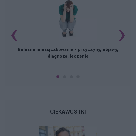
‹
›
N
Bolesne miesiączkowanie - przyczyny, objawy,
diagnoza, leczenie
CIEKAWOSTKI