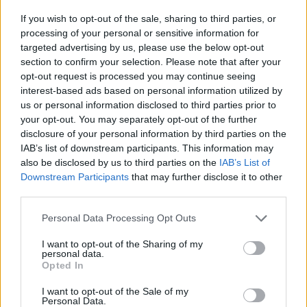
If you wish to opt-out of the sale, sharing to third parties, or
processing of your personal or sensitive information for
targeted advertising by us, please use the below opt-out
gość
section to confirm your selection. Please note that after your
opt-out request is processed you may continue seeing
interest-based ads based on personal information utilized by
Co to może być/2 . (Treść krępująca)
us or personal information disclosed to third parties prior to
Witam. Przychodzę z takim już ostatnim
your opt-out. You may separately opt-out of the further
disclosure of your personal information by third parties on the
pytaniem.. podczas korzystania w toalecie,
IAB’s list of downstream participants. This information may
bardziej w trakcie załatwiania się , bardzo silny
Forum:
Dla nastolatek
also be disclosed by us to third parties on the
IAB’s List of
ból (ostry , kłujący , bardziej w środku odbytu).
Downstream Participants
that may further disclose it to other
Dodam , że trochę spędziłam czasu. Co to
third parties.
może być ?? . Liczę na pozytywne komentarze ,
z góry dzięki. Czasami mogę nie odpisywać ,
Personal Data Processing Opt Outs
POWIĄZANE
wiec podam maila gabbka09@gmail.com
Tematy
przezierność karkowa
spirala
I want to opt-out of the Sharing of my
personal data.
Opted In
embolizacja mięśniaków macicy
ropień gruczołu bartholina
opryszczka
I want to opt-out of the Sale of my
Personal Data.