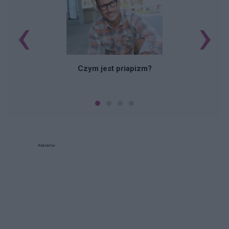
‹
›
Czym jest priapizm?
Reklama: