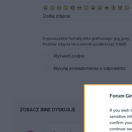
Dodaj zdjęcie:
Dopuszczalne formaty pliku graficznego: jpg, jpeg ,
Rozmiar zdjęcia nie powinien przekraczać 0.6MB.
Wyświetl podpis
Wysyłaj powiadomienia o odpowiedzi
Forum Gin
ZOBACZ INNE DYSKUSJE
If you wish 
sensitive in
confirm you
continue se