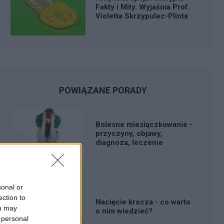
Fakty i Mity. Wyjaśnia Prof.
Violetta Skrzypulec-Plinta
POWIĄZANE PORADY
Bolesne miesiączkowanie -
przyczyny, objawy,
diagnoza, leczenie
sonal or
ection to
Nacięcie krocza - co warto
ou may
o nim wiedzieć?
 personal