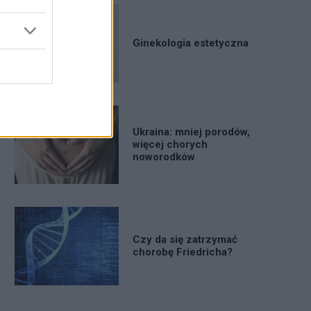
Ginekologia estetyczna
Ukraina: mniej porodów,
więcej chorych
noworodków
Czy da się zatrzymać
chorobę Friedricha?