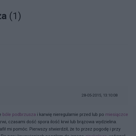
za
(1)
28-05-2015, 13:10:08
te
bóle podbrzusza
i karwię nieregularnie przed lub po
miesiączce
krwi, czasami dość spora ilość krwi lub brązowa wydzielina.
fił mi pomóc. Pierwszy stwierdził, że to przez pogodę i przy