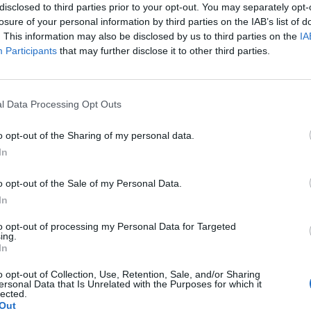
disclosed to third parties prior to your opt-out. You may separately opt-
magałam sie prawie dwa lata. Po długich leczeniach
losure of your personal information by third parties on the IAB’s list of
oblem pozostał, czuję ciągły dyskomfort oraz mam
. This information may also be disclosed by us to third parties on the
IA
Participants
that may further disclose it to other third parties.
owych. Posiewy są czyste. Lekarka chciałaby wykonac u
pacjentki
a. Może któraś z Was miala wykonywany tali zabieg i
. Będę wdzięczna za wszelkie informacje
l Data Processing Opt Outs
chwy myślę że to macica nie mogę utrzymać moczu czy
o opt-out of the Sharing of my personal data.
In
pacjentki
o opt-out of the Sale of my Personal Data.
In
to opt-out of processing my Personal Data for Targeted
ing.
In
 wargi sromowe nie wiem co z tym robić...
o opt-out of Collection, Use, Retention, Sale, and/or Sharing
ersonal Data that Is Unrelated with the Purposes for which it
lected.
Out