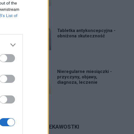
out of the
 downstream
B’s List of
Tabletka antykoncepcyjna -
obniżona skuteczność
Nieregularne miesiączki -
przyczyny, objawy,
diagnoza, leczenie
CIEKAWOSTKI