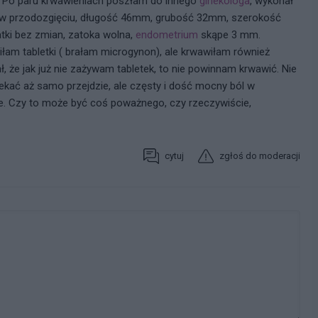
. Po paru krwawieniach poszłam do innego
ginekologa
, wykonał
a w przodozgięciu, długość 46mm, grubość 32mm, szerokość
tki bez zmian, zatoka wolna,
endometrium
skąpe 3 mm.
iłam tabletki ( brałam microgynon), ale krwawiłam również
, że jak już nie zażywam tabletek, to nie powinnam krwawić. Nie
kać aż samo przejdzie, ale częsty i dość mocny ból w
iwe. Czy to może być coś poważnego, czy rzeczywiście,
cytuj
zgłoś do moderacji