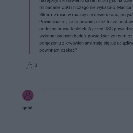
następnym krwawieniu kazał mi przyjść na USG
mi badanie USG i niczego nie wykazało. Macic
38mm. Zmian w macicy nie stwierdzono, przyda
Powiedział mi, że to pewnie przez to, że odstaw
podczas brania tabletek. A przed USG powiedział
wykonał żadnych badań, powiedział, że mam cze
połączeniu z krwawieniami stają się już uciążl
powinnam czekać?
0
gość