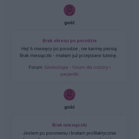
gość
Brak okresu po porodzie
Hej! 6 miesięcy po porodzie , nie karmię piersią.
Brak miesiączki - miałam już przepisane luteinę l,
która nie wywołała okresu a następnie plastry
Forum:
Ginekologia - forum dla rodziny i
systen 50 i ponownie luteinę, które również
pacjentki
okresu nie wywołały. Plastry odklejały się.
Miałam wykonane badania hormonalne i
wyszedł bardzo niski poziom estrogenow. Około
14. Co teraz?
gość
Brak miesiączki
Jestem po poronieniu i brałam profilaktycznie