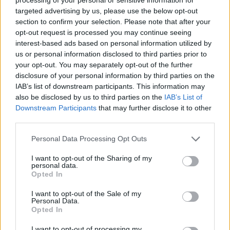
targeted advertising by us, please use the below opt-out
Obtarcie blon sluzowych pochwy
section to confirm your selection. Please note that after your
Obtarcie blon sluzowych pochwy podczas
opt-out request is processed you may continue seeing
seksu.Krew poleciala i jest pieczenie podczas
interest-based ads based on personal information utilized by
sikania i napuchniete .Jaka masc albo zel
us or personal information disclosed to third parties prior to
Forum:
Ginekologia - forum dla rodziny i
pomoze na ta dolegliwość?.
your opt-out. You may separately opt-out of the further
pacjentki
disclosure of your personal information by third parties on the
IAB’s list of downstream participants. This information may
also be disclosed by us to third parties on the
IAB’s List of
Downstream Participants
that may further disclose it to other
POWIĄZANE
third parties.
Tematy
przezierność karkowa
spirala
Personal Data Processing Opt Outs
embolizacja mięśniaków macicy
I want to opt-out of the Sharing of my
personal data.
ropień gruczołu bartholina
opryszczka
Opted In
I want to opt-out of the Sale of my
Reklama:
Personal Data.
Opted In
I want to opt-out of processing my