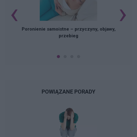
‹
›
U
Poronienie samoistne – przyczyny, objawy,
przebieg
POWIĄZANE PORADY
N