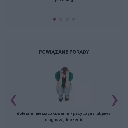
POWIĄZANE PORADY
‹
›
N
Bolesne miesiączkowanie - przyczyny, objawy,
diagnoza, leczenie