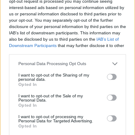
opt-out request is processed you may continue seeing
Forum:
Dla nastolatek
interest-based ads based on personal information utilized by
us or personal information disclosed to third parties prior to
your opt-out. You may separately opt-out of the further
disclosure of your personal information by third parties on the
POWIĄZANE
IAB’s list of downstream participants. This information may
also be disclosed by us to third parties on the
IAB’s List of
Tematy
przezierność karkowa
spirala
Downstream Participants
that may further disclose it to other
third parties.
embolizacja mięśniaków macicy
ropień gruczołu bartholina
opryszczka
Personal Data Processing Opt Outs
I want to opt-out of the Sharing of my
personal data.
Reklama:
Opted In
I want to opt-out of the Sale of my
Personal Data.
Opted In
I want to opt-out of processing my
Personal Data for Targeted Advertising.
Opted In