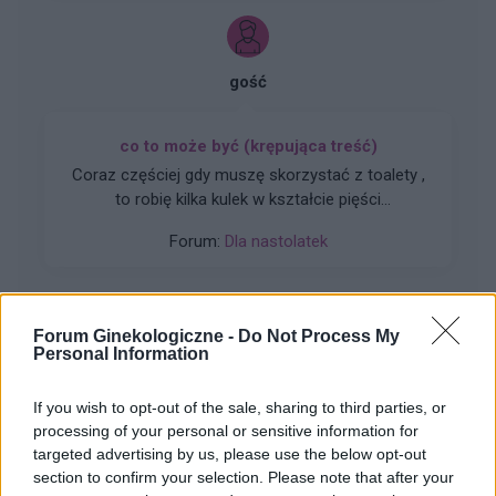
taki test?
gość
co to może być (krępująca treść)
Coraz częściej gdy muszę skorzystać z toalety ,
to robię kilka kulek w kształcie pięści
przeważnie. Później silny ból , jakby do wejścia
Forum:
Dla nastolatek
do odbytu. Ból jest dosyć intensywny, kąpiel lub
chłodna woda pomaga. Dodam , trwa to tak od
około 2 miesięcy. Co w takiej sytuacji może
pomóc. ?
Forum Ginekologiczne -
Do Not Process My
Personal Information
gość
If you wish to opt-out of the sale, sharing to third parties, or
Nabrzmiałe wargi sromowe
processing of your personal or sensitive information for
Hej od tygodnia czuje ze mam nabrzmiałe wargi
targeted advertising by us, please use the below opt-out
sromowe nie wiem co z tym robić...
section to confirm your selection. Please note that after your