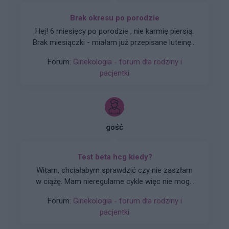
Brak okresu po porodzie
Hej! 6 miesięcy po porodzie , nie karmię piersią.
Brak miesiączki - miałam już przepisane luteinę l,
która nie wywołała okresu a następnie plastry
Forum:
Ginekologia - forum dla rodziny i
systen 50 i ponownie luteinę, które również
pacjentki
okresu nie wywołały. Plastry odklejały się.
Miałam wykonane badania hormonalne i
wyszedł bardzo niski poziom estrogenow. Około
14. Co teraz?
gość
Test beta hcg kiedy?
Witam, chciałabym sprawdzić czy nie zaszłam
w ciążę. Mam nieregularne cykle więc nie mogę
stwierdzić czy doszło do owulacji, jestem w 22
Forum:
Ginekologia - forum dla rodziny i
dniu cyklu czy zrobienie takiego testu w tym
pacjentki
czasie da mi prawdziwy wynik żeby się nie
stresować na zapas czy w jakim czasie zrobić