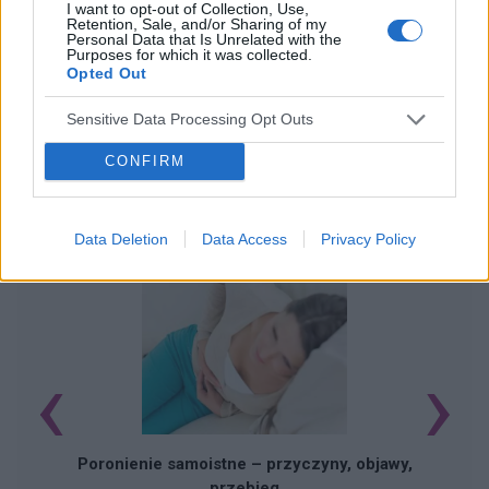
I want to opt-out of Collection, Use,
Retention, Sale, and/or Sharing of my
Personal Data that Is Unrelated with the
Purposes for which it was collected.
Opted Out
Sensitive Data Processing Opt Outs
CONFIRM
POWIĄZANE ARTYKUŁY
Data Deletion
Data Access
Privacy Policy
‹
›
U
Poronienie samoistne – przyczyny, objawy,
przebieg