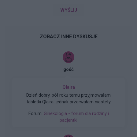
WYŚLIJ
ZOBACZ INNE DYSKUSJE
gość
Qlaira
Dzień dobry, pół roku temu przyjmowałam
tabletki Qlaira ,jednak przerwałam niestety
uderzenia gorąca i zawroty głowy wróciły .
Forum:
Ginekologia - forum dla rodziny i
Zaczęłam znowu przyjmować tabletki mimo iż
pacjentki
jestem 2 tygodnie po okresie ,dziś wezmę 5
tabletkę czy dzień ma znaczenia kiedy przyjęłam
pierwszą tabletkę ?