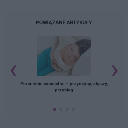
POWIĄZANE ARTYKUŁY
‹
›
U
Poronienie samoistne – przyczyny, objawy,
przebieg