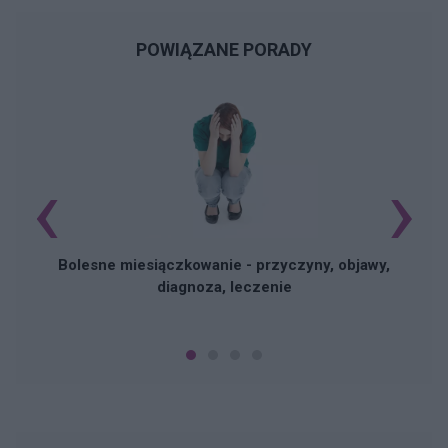
POWIĄZANE PORADY
‹
›
N
Bolesne miesiączkowanie - przyczyny, objawy,
diagnoza, leczenie