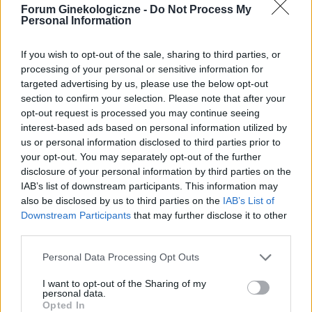
miesięcy. Ze względu na problemy hormonalne
Forum Ginekologiczne -
Do Not Process My
mam nieregularne miesiaczki. Tak się składa, że
Personal Information
Forum:
Ginekologia - forum dla rodziny i
mam zabieg a pojawiła mi się miesiączka. Czy
pacjentki
podczas lekkich plamień na początku cyklu
If you wish to opt-out of the sale, sharing to third parties, or
można wykonać zabieg?
processing of your personal or sensitive information for
targeted advertising by us, please use the below opt-out
section to confirm your selection. Please note that after your
opt-out request is processed you may continue seeing
tosiapolak
interest-based ads based on personal information utilized by
us or personal information disclosed to third parties prior to
your opt-out. You may separately opt-out of the further
Osocze bogatoplytkowe
disclosure of your personal information by third parties on the
Cześć, Z różnymi infekcjami intymnymi
IAB’s list of downstream participants. This information may
zmagałam sie prawie dwa lata. Po długich
also be disclosed by us to third parties on the
IAB’s List of
leczeniach udało mi sie z tego wyjść. Jednakze
Downstream Participants
that may further disclose it to other
Forum:
Ginekologia - forum dla rodziny i
problem pozostał, czuję ciągły dyskomfort oraz
third parties.
pacjentki
mam zaczerwienienia w bruzdach między
wargowych. Posiewy są czyste. Lekarka
Personal Data Processing Opt Outs
chciałaby wykonac u mnie osocze
I want to opt-out of the Sharing of my
bogatoplytkowe w te miejsca. Może któraś z
POWIĄZANE
personal data.
Was miala wykonywany tali zabieg i moze cos o
Opted In