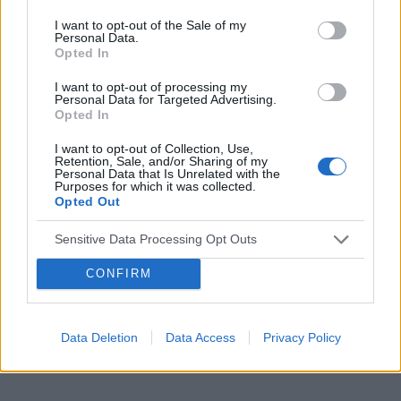
nim wiecej sie wypowiedzieć. Będę wdzięczna
Tematy
przezierność karkowa
spirala
za wszelkie informacje
I want to opt-out of the Sale of my
Personal Data.
embolizacja mięśniaków macicy
Opted In
ropień gruczołu bartholina
opryszczka
I want to opt-out of processing my
Personal Data for Targeted Advertising.
Opted In
Reklama:
I want to opt-out of Collection, Use,
Retention, Sale, and/or Sharing of my
Personal Data that Is Unrelated with the
Purposes for which it was collected.
Opted Out
Sensitive Data Processing Opt Outs
CONFIRM
Data Deletion
Data Access
Privacy Policy