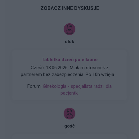
ZOBACZ INNE DYSKUSJE
olok
Tabletka dzień po ellaone
Cześć, 18.06.2026. Miałam stosunek z
partnerem bez zabezpieczenia. Po 10h wzięłam
tabletkę Ellaone. Pierwszy dzień ostatniej
Forum:
Ginekologia - specjalista radzi, dla
miesiączki to 25/26 maja. Zwykle mam okres
pacjentki
5dni. Cykl 28 dni. Za 2 dni powinnam dostać
okres. Aplikacja pokazuje że stosunek był w dni
niepłodne. Czy jest spora szansa na ciążę,
bardzo się stresuje
gość