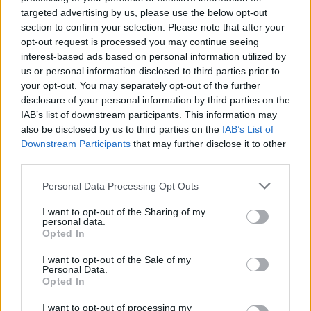
gość
targeted advertising by us, please use the below opt-out
section to confirm your selection. Please note that after your
opt-out request is processed you may continue seeing
Macica
interest-based ads based on personal information utilized by
Witam od miesiąca wystaje mi coś z pochwy
us or personal information disclosed to third parties prior to
myślę że to macica nie mogę utrzymać moczu
your opt-out. You may separately opt-out of the further
czy będzie konieczny zabieg
disclosure of your personal information by third parties on the
Forum:
Ginekologia - forum dla rodziny i
IAB’s list of downstream participants. This information may
pacjentki
also be disclosed by us to third parties on the
IAB’s List of
Downstream Participants
that may further disclose it to other
third parties.
POWIĄZANE
Personal Data Processing Opt Outs
Tematy
miesiączka
antykoncepcja
ginekologia
I want to opt-out of the Sharing of my
personal data.
ciąża
test ciążowy
okres
Opted In
I want to opt-out of the Sale of my
Personal Data.
Reklama:
Opted In
I want to opt-out of processing my