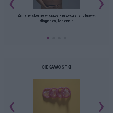
‹
›
Zmiany skórne w ciąży - przyczyny, objawy,
diagnoza, leczenie
CIEKAWOSTKI
‹
›
Ś