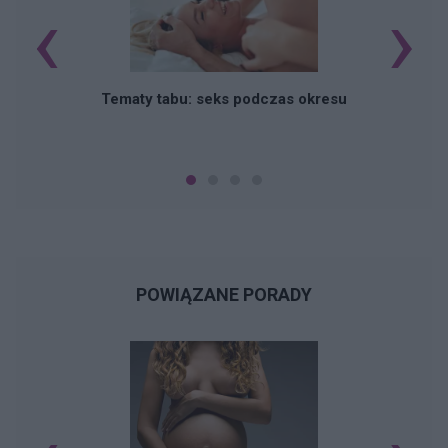
‹
›
O
Tematy tabu: seks podczas okresu
POWIĄZANE PORADY