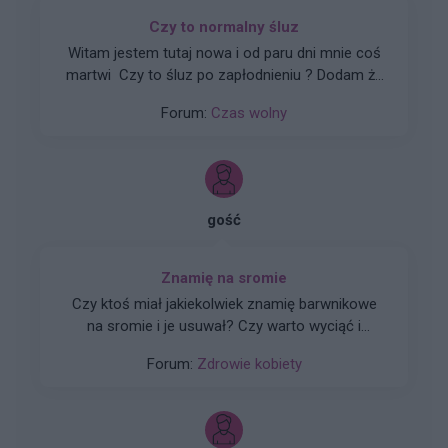
Czy to normalny śluz
Witam jestem tutaj nowa i od paru dni mnie coś
martwi Czy to śluz po zapłodnieniu ? Dodam że
minie 12 dni od stosunku z moim partnerem bez
Forum:
Czas wolny
zabezpieczenia owulacja przypada 18 lutego
dodam że okres mam regularny 28-30 dni Dziś
dodam że czuje pieczenie. Nie wiem czy mam
wie martwi i iść do lekarza
gość
Znamię na sromie
Czy ktoś miał jakiekolwiek znamię barwnikowe
na sromie i je usuwał? Czy warto wyciąć i
zbadać? Czy zostawić i nie ruszać? Bo są różne
Forum:
Zdrowie kobiety
teorie, ja mam od kilku lat i zastanawiam się co
z tym zrobić