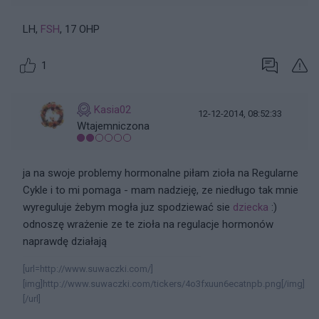
LH,
FSH
, 17 OHP
1
Kasia02
12-12-2014, 08:52:33
Wtajemniczona
ja na swoje problemy hormonalne piłam zioła na Regularne
Cykle i to mi pomaga - mam nadzieję, ze niedługo tak mnie
wyreguluje żebym mogła juz spodziewać sie
dziecka
:)
odnoszę wrażenie ze te zioła na regulacje hormonów
naprawdę działają
[url=http://www.suwaczki.com/]
[img]http://www.suwaczki.com/tickers/4o3fxuun6ecatnpb.png[/img]
[/url]