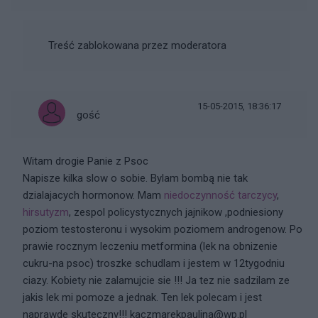
Treść zablokowana przez moderatora
15-05-2015, 18:36:17
gość
Witam drogie Panie z Psoc
Napisze kilka slow o sobie. Bylam bombą nie tak
dzialajacych hormonow. Mam
niedoczynność tarczycy
,
hirsutyzm
, zespol policystycznych jajnikow ,podniesiony
poziom testosteronu i wysokim poziomem androgenow. Po
prawie rocznym leczeniu metformina (lek na obnizenie
cukru-na psoc) troszke schudlam i jestem w 12tygodniu
ciazy. Kobiety nie zalamujcie sie !!! Ja tez nie sadzilam ze
jakis lek mi pomoze a jednak. Ten lek polecam i jest
naprawde skuteczny!!! kaczmarekpaulina@wp.pl