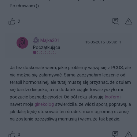
Pozdrawiam:))
2
Majka201
15-06-2015, 06:38:11
Początkująca
Ja też doskonale wiem, jakie problemy wiążą się z PCOS, ale
nie można się załamywać. Sama zaczynałam leczenie od
terapii hormonalnej, ale tutaj muszę się przyznać, że czułam
się bardzo kiepsko, a na dodatek ciągle towarzyszyło mi
poczucie beznadziejności. Od pół roku stosuję
Inofem
i
nawet moja
ginekolog
stwierdziła, że widzi sporą poprawą, a
jak dalej będę stosować ten środek, mam ogromną szansę
na zostanie szczęśliwą mamusią i wiem, że tak będzie.
0