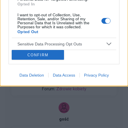
Opted In
I want to opt-out of Collection, Use,
ZOBACZ INNE DYSKUSJE
Retention, Sale, and/or Sharing of my
Personal Data that Is Unrelated with the
Purposes for which it was collected.
Opted Out
Sensitive Data Processing Opt Outs
gość
CONFIRM
Cameltoe
Cześć. Czy któraś z Was ma problem z camel
Data Deletion
Data Access
Privacy Policy
toe? Czy jest ono dla Was troszkę bolesne przy
wżynających się spodniach? Dla mnie bardzo!
Forum:
Zdrowie kobiety
Macie jakies prosimy jak zasłonić ten
nieestetyczne defekt? Wiem ze to ciało i każda
pusia wygląda inaczej i nie jak u Barbie ale
najzwyczajniej w świecie sie tego bardzo
wstydzę.
gość