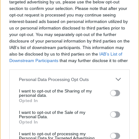
targeted advertising by us, please use the below opt-out
section to confirm your selection. Please note that after your
opt-out request is processed you may continue seeing
interest-based ads based on personal information utilized by
us or personal information disclosed to third parties prior to
your opt-out. You may separately opt-out of the further
disclosure of your personal information by third parties on the
IAB’s list of downstream participants. This information may
also be disclosed by us to third parties on the
IAB’s List of
Dodaj zdjęcie:
Downstream Participants
that may further disclose it to other
third parties.
WYBIERZ PLIK
Personal Data Processing Opt Outs
Dopuszczalne formaty pliku graficznego: jpg, jpeg , png.
Rozmiar zdjęcia nie powinien przekraczać 0.6MB.
I want to opt-out of the Sharing of my
personal data.
Wyświetl podpis
Opted In
I want to opt-out of the Sale of my
Wysyłaj powiadomienia o odpowiedzi
Personal Data.
Opted In
WYŚLIJ
I want to opt-out of processing my
Personal Data for Targeted Advertising.