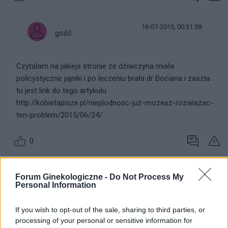
16-07-2015, 00:31:38
gość
Czytałam na jakiejs stronie ze dziwczyna miała
policystyczne jajniki i po leczeniu brała dr Bociana i zaszła .
tu jest link do tego artykułu
http://kobietapisze.pl/nieplodnosc-juz-mozesz-rozwiazac-
ten-problem/2015/06/24/
0
Forum Ginekologiczne -
Do Not Process My
Personal Information
gość
If you wish to opt-out of the sale, sharing to third parties, or
processing of your personal or sensitive information for