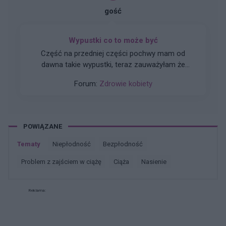
gość
Wypustki co to może być
Część na przedniej części pochwy mam od
dawna takie wypustki, teraz zauważyłam że
jeden jest czerwony boki torche jak dotkne co to
Forum:
Zdrowie kobiety
może być ?
POWIĄZANE
Tematy
niepłodność
bezpłodność
problem z zajściem w ciążę
ciąża
nasienie
Reklama: