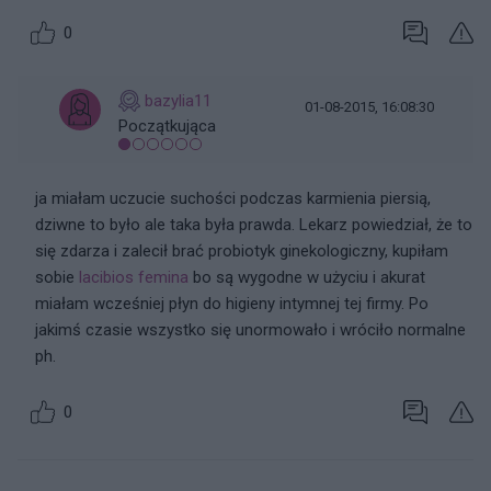
0
bazylia11
01-08-2015, 16:08:30
Początkująca
ja miałam uczucie suchości podczas karmienia piersią,
dziwne to było ale taka była prawda. Lekarz powiedział, że to
się zdarza i zalecił brać probiotyk ginekologiczny, kupiłam
sobie
lacibios femina
bo są wygodne w użyciu i akurat
miałam wcześniej płyn do higieny intymnej tej firmy. Po
jakimś czasie wszystko się unormowało i wróciło normalne
ph.
0