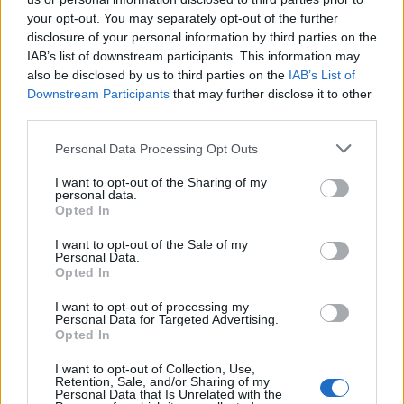
przedwczoraj 0,2 a na wizycie u ginekologa
your opt-out. You may separately opt-out of the further
usłyszałam tylko że on nic tu nie widzi i że
disclosure of your personal information by third parties on the
endometrium bardzo cieniutkie .moje pytanie
IAB’s list of downstream participants. This information may
czy okres powinien przyjść w tym miesiącu czy
also be disclosed by us to third parties on the
IAB’s List of
gość
to coś poważniejszego ?
Downstream Participants
that may further disclose it to other
third parties.
Obtarcie blon sluzowych pochwy
Personal Data Processing Opt Outs
Obtarcie blon sluzowych pochwy podczas
seksu.Krew poleciala i jest pieczenie podczas
I want to opt-out of the Sharing of my
personal data.
sikania i napuchniete .Jaka masc albo zel
Opted In
Forum:
Ginekologia - forum dla rodziny i
pomoze na ta dolegliwość?.
pacjentki
I want to opt-out of the Sale of my
Personal Data.
Opted In
I want to opt-out of processing my
Personal Data for Targeted Advertising.
gość
Opted In
I want to opt-out of Collection, Use,
Test beta hcg kiedy?
Retention, Sale, and/or Sharing of my
Personal Data that Is Unrelated with the
Witam, chciałabym sprawdzić czy nie zaszłam