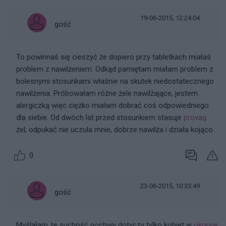
19-06-2015, 12:24:04
gość
To powinnaś się cieszyć że dopiero przy tabletkach miałaś
problem z nawilżeniem. Odkąd pamiętam miałam problem z
bolesnymi stosunkami właśnie na skutek niedostatecznego
nawilżenia. Próbowałam różne żele nawilżające, jestem
alergiczką więc ciężko miałam dobrać coś odpowiedniego
dla siebie. Od dwóch lat przed stosunkiem stasuje
provag
żel, odpukać nie uczula mnie, dobrze nawilża i działa kojąco.
0
23-06-2015, 10:33:49
gość
Myślałam że suchość pochwy dotyczy tylko kobiet w
okresie