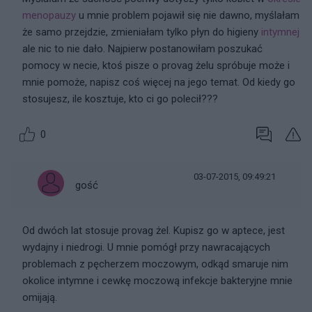
menopauzy
u mnie problem pojawił się nie dawno, myślałam
że samo przejdzie, zmieniałam tylko płyn do higieny
intymnej
ale nic to nie dało. Najpierw postanowiłam poszukać
pomocy w necie, ktoś pisze o provag żelu spróbuje może i
mnie pomoże, napisz coś więcej na jego temat. Od kiedy go
stosujesz, ile kosztuje, kto ci go polecił???
0
03-07-2015, 09:49:21
gość
Od dwóch lat stosuje provag żel. Kupisz go w aptece, jest
wydajny i niedrogi. U mnie pomógł przy nawracających
problemach z pęcherzem moczowym, odkąd smaruje nim
okolice intymne i cewkę moczową infekcje bakteryjne mnie
omijają.