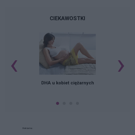
CIEKAWOSTKI
‹
›
K
DHA u kobiet ciężarnych
Reklama: