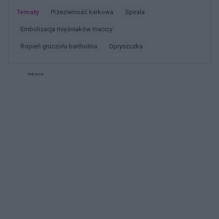
Tematy
przezierność karkowa
spirala
embolizacja mięśniaków macicy
ropień gruczołu bartholina
opryszczka
Reklama: