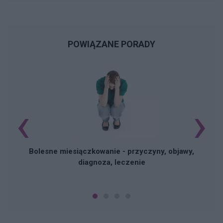
POWIĄZANE PORADY
‹
›
N
Bolesne miesiączkowanie - przyczyny, objawy,
diagnoza, leczenie