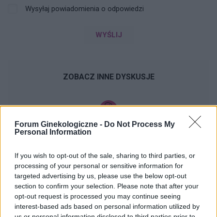
Wysyłaj powiadomienia o odpowiedzi
WYŚLIJ
ZOBACZ INNE DYSKUSJE
Forum Ginekologiczne -
Do Not Process My
gość
Personal Information
If you wish to opt-out of the sale, sharing to third parties, or
Brak miesiączki
processing of your personal or sensitive information for
Jestem po poronieniu i brałam profilaktycznie
targeted advertising by us, please use the below opt-out
doxycycline i w tym samym miesiącu dostalam
section to confirm your selection. Please note that after your
zapalenie pęcherza moczowego i brałam też
opt-out request is processed you may continue seeing
Forum:
Ginekologia - forum dla rodziny i
furaginum i witaminę c , nie dostałam okresu od
interest-based ads based on personal information utilized by
pacjentki
10 dni ,ciąża wykluczona beta HCG
us or personal information disclosed to third parties prior to