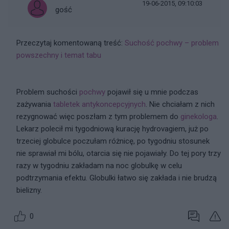
19-06-2015, 09:10:03
gość
Przeczytaj komentowaną treść:
Suchość pochwy – problem
powszechny i temat tabu
Problem suchości
pochwy
pojawił się u mnie podczas
zażywania
tabletek antykoncepcyjnych
. Nie chciałam z nich
rezygnować więc poszłam z tym problemem do
ginekologa
.
Lekarz polecił mi tygodniową kurację hydrovagiem, już po
trzeciej globulce poczułam różnicę, po tygodniu stosunek
nie sprawiał mi bólu, otarcia się nie pojawiały. Do tej pory trzy
razy w tygodniu zakładam na noc globulkę w celu
podtrzymania efektu. Globulki łatwo się zakłada i nie brudzą
bielizny.
0