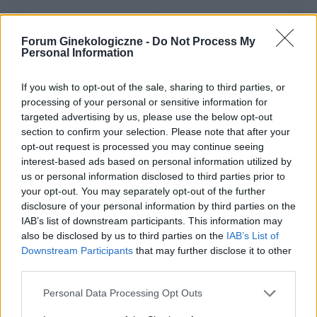
za wszelkie informacje
Obtarcie blon sluzowych pochwy
Forum Ginekologiczne -
Do Not Process My
Obtarcie blon sluzowych pochwy podczas
Personal Information
seksu.Krew poleciala i jest pieczenie podczas
sikania i napuchniete .Jaka masc albo zel
If you wish to opt-out of the sale, sharing to third parties, or
Forum:
Ginekologia - forum dla rodziny i
pomoze na ta dolegliwość?.
processing of your personal or sensitive information for
pacjentki
targeted advertising by us, please use the below opt-out
section to confirm your selection. Please note that after your
opt-out request is processed you may continue seeing
interest-based ads based on personal information utilized by
us or personal information disclosed to third parties prior to
xyz2345
your opt-out. You may separately opt-out of the further
disclosure of your personal information by third parties on the
IAB’s list of downstream participants. This information may
Krostka na wardze sromowej
also be disclosed by us to third parties on the
IAB’s List of
Wyskoczył mi taki guzek na wardze sromowej
Downstream Participants
that may further disclose it to other
mniejszej, w dotyku jest to mała kulka która boli
third parties.
gdy się dotyka. Co to może być ? Czy to źle
Forum:
Ginekologia - forum dla rodziny i
wygląda?
Personal Data Processing Opt Outs
pacjentki