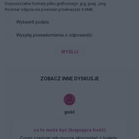
Dopuszczalne formaty pliku graficznego: jpg, jpeg , png.
Rozmiar zdjęcia nie powinien przekraczać 0.6MB.
Wyświetl podpis
Wysyłaj powiadomienia o odpowiedzi
WYŚLIJ
ZOBACZ INNE DYSKUSJE
gość
co to może być (krępująca treść)
Coraz częściej gdy muszę skorzystać z toalety ,