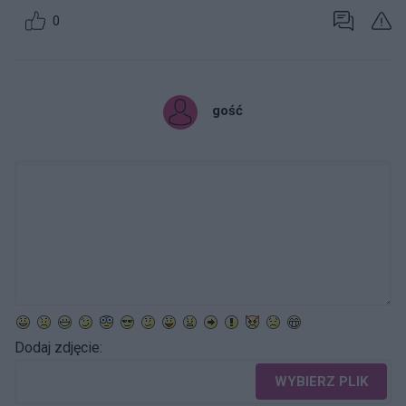
0
gość
Dodaj zdjęcie:
WYBIERZ PLIK