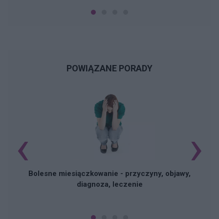
POWIĄZANE PORADY
‹
›
N
Bolesne miesiączkowanie - przyczyny, objawy,
diagnoza, leczenie