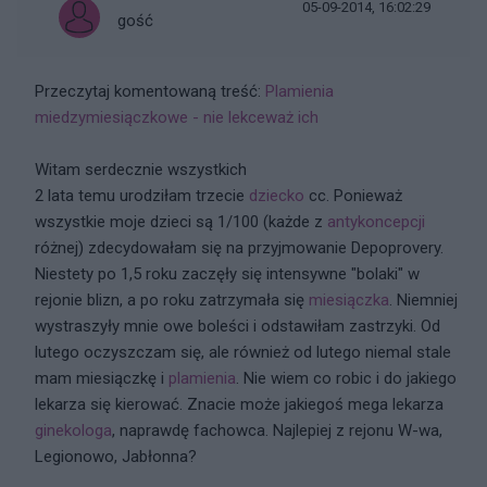
05-09-2014, 16:02:29
gość
Przeczytaj komentowaną treść:
Plamienia
miedzymiesiączkowe - nie lekceważ ich
Witam serdecznie wszystkich
2 lata temu urodziłam trzecie
dziecko
cc. Ponieważ
wszystkie moje dzieci są 1/100 (każde z
antykoncepcji
różnej) zdecydowałam się na przyjmowanie Depoprovery.
Niestety po 1,5 roku zaczęły się intensywne "bolaki" w
rejonie blizn, a po roku zatrzymała się
miesiączka
. Niemniej
wystraszyły mnie owe boleści i odstawiłam zastrzyki. Od
lutego oczyszczam się, ale również od lutego niemal stale
mam miesiączkę i
plamienia
. Nie wiem co robic i do jakiego
lekarza się kierować. Znacie może jakiegoś mega lekarza
ginekologa
, naprawdę fachowca. Najlepiej z rejonu W-wa,
Legionowo, Jabłonna?