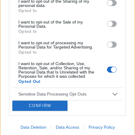
I want to opt-out of the Sharing of my
personal data.
Opted In
POWIĄZANE
I want to opt-out of the Sale of my
Personal Data.
Tematy
przezierność karkowa
spirala
Opted In
embolizacja mięśniaków macicy
I want to opt-out of processing my
Personal Data for Targeted Advertising.
ropień gruczołu bartholina
opryszczka
Opted In
I want to opt-out of Collection, Use,
Retention, Sale, and/or Sharing of my
Reklama:
Personal Data that Is Unrelated with the
Purposes for which it was collected.
Opted Out
Sensitive Data Processing Opt Outs
CONFIRM
Data Deletion
Data Access
Privacy Policy