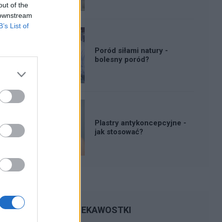
out of the
 downstream
B’s List of
Poród siłami natury -
bolesny poród?
Plastry antykoncepcyjne -
jak stosować?
CIEKAWOSTKI