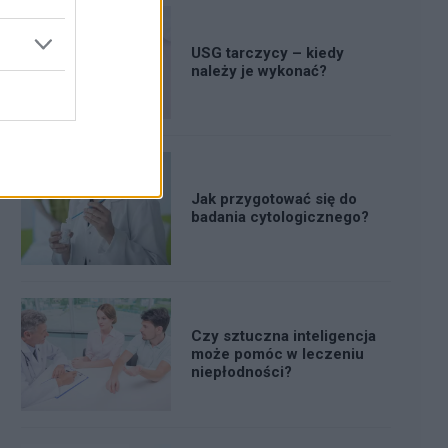
USG tarczycy – kiedy
należy je wykonać?
Jak przygotować się do
badania cytologicznego?
Czy sztuczna inteligencja
może pomóc w leczeniu
niepłodności?