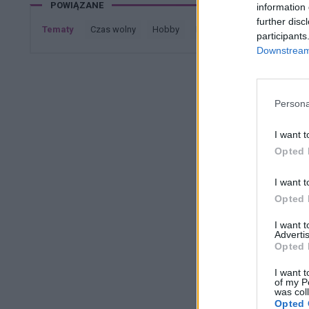
POWIĄZANE
information 
uwaga przyniosła się na ząb to tak, jak
further disc
przeniósł się na zupełnie inne miejsce i 
Tematy
czas wolny
hobby
konkursy
dziecko
p
participants
Downstream 
Persona
I want t
Opted 
I want t
Opted 
I want 
Advertis
Opted 
I want t
of my P
was col
Opted 