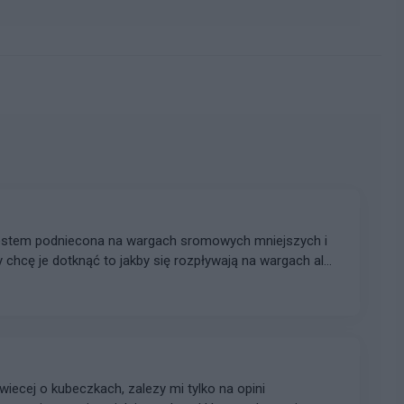
y chcę je dotknąć to jakby się rozpływają na wargach ale
zków”. W normalnych okolicznościach kiedy śluzu jest
zy też tak któraś miała? I czy może to być
wiecej o kubeczkach, zalezy mi tylko na opini