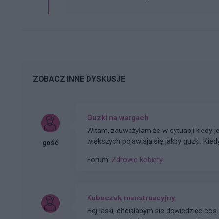
ZOBACZ INNE DYSKUSJE
Guzki na wargach
Witam, zauważyłam że w sytuacji kiedy jestem podniecona na wargach sromowych mniejszych i
większych pojawiają się jakby guzki. Kied
gość
po tem bez dotyku wracają do formy „gu
Forum:
Zdrowie kobiety
mniej to tych guzków po prostu nie ma. C
spowodowane nadmiarem śluzu?
Kubeczek menstruacyjny
Hej laski, chcialabym sie dowiedziec cos 