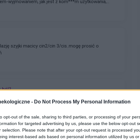
niem-wyjmowaniem, jak jest z kom***m uzytkowania,
wrazenia, szukam alternatywy dla podpasek a tampony
komentarze mozecie sobie podarowac.
ń
 ból?
 ale tak naprawdę sobie to wmawiam? Ostatnio zaczął
ekologiczne -
Do Not Process My Personal Information
ecenie w nim cały czas, od obudzeniania się rano, po
przerwy. Jednak ząb jest całkowicie zdrowy i nie bolał
to opt-out of the sale, sharing to third parties, or processing of your per
pewne problemy z oddalonym o kilka zębów dziąsłem.
formation for targeted advertising by us, please use the below opt-out s
egoś powodu wmówiłam sobie, że ten ząb również może
r selection. Please note that after your opt-out request is processed y
cno. Boli najbardziej, kiedy o tym myślę, kiedy nie, to też
eing interest-based ads based on personal information utilized by us or
ałem problemy z pieczeniem kręgosłupa, ale kiedy moja