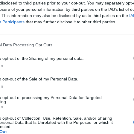
disclosed to third parties prior to your opt-out. You may separately opt-
by przeszło. Może nie do końca (chyba), ale teraz bol
losure of your personal information by third parties on the IAB’s list of
praktycznie nigdy nie ustaje.
rzygotowania do porodu
. This information may also be disclosed by us to third parties on the
IA
Participants
that may further disclose it to other third parties.
l Data Processing Opt Outs
o opt-out of the Sharing of my personal data.
In
o opt-out of the Sale of my Personal Data.
In
to opt-out of processing my Personal Data for Targeted
ing.
In
o opt-out of Collection, Use, Retention, Sale, and/or Sharing
ersonal Data that Is Unrelated with the Purposes for which it
lected.
Out