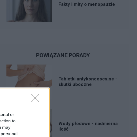
Fakty i mity o menopauzie
POWIĄZANE PORADY
Tabletki antykoncepcyjne -
skutki uboczne
sonal or
ection to
Wody płodowe - nadmierna
ou may
ilość
 personal