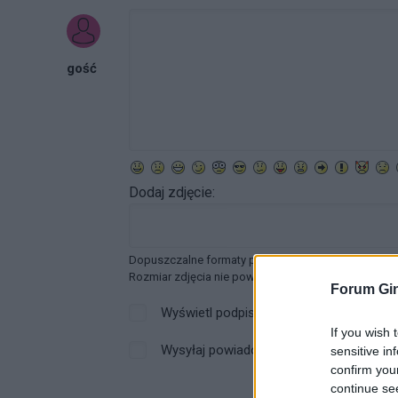
gość
Dodaj zdjęcie:
Dopuszczalne formaty pliku graficznego: jpg, jpeg ,
Rozmiar zdjęcia nie powinien przekraczać 0.6MB.
Forum Gin
Wyświetl podpis
If you wish 
Wysyłaj powiadomienia o odpowiedzi
sensitive in
confirm you
continue se