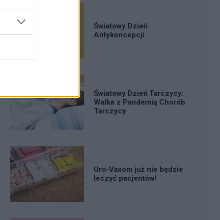
Światowy Dzień
Antykoncepcji
Światowy Dzień Tarczycy:
Walka z Pandemią Chorób
Tarczycy
Uro-Vaxom już nie będzie
leczyć pacjentów!