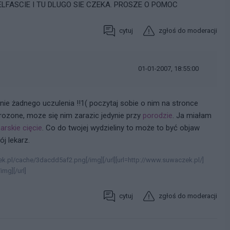
FASCIE I TU DLUGO SIE CZEKA. PROSZE O POMOC
cytuj
zgłoś do moderacji
01-01-2007, 18:55:00
nie żadnego uczulenia !!1( poczytaj sobie o nim na stronce
grozone, moze się nim zarazic jedynie przy
porodzie
. Ja miałam
arskie cięcie
. Co do twojej wydzieliny to może to być objaw
j lekarz.
k.pl/cache/3dacdd5af2.png[/img][/url][url=http://www.suwaczek.pl/]
mg][/url]
cytuj
zgłoś do moderacji