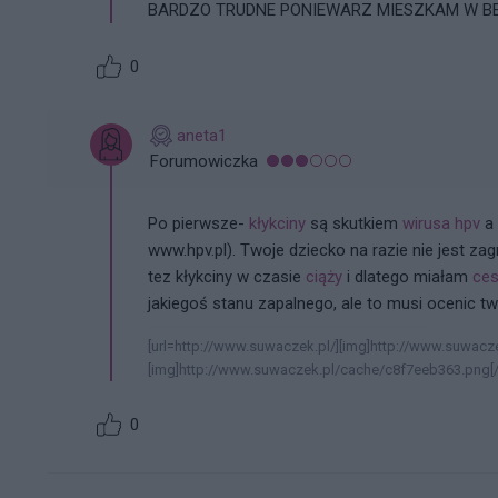
BARDZO TRUDNE PONIEWARZ MIESZKAM W BEL
0
aneta1
Forumowiczka
Po pierwsze-
kłykciny
są skutkiem
wirusa
hpv
a 
www.hpv.pl). Twoje dziecko na razie nie jest za
tez kłykciny w czasie
ciąży
i dlatego miałam
ces
jakiegoś stanu zapalnego, ale to musi ocenic twó
[url=http://www.suwaczek.pl/][img]http://www.suwacze
[img]http://www.suwaczek.pl/cache/c8f7eeb363.png[/i
0