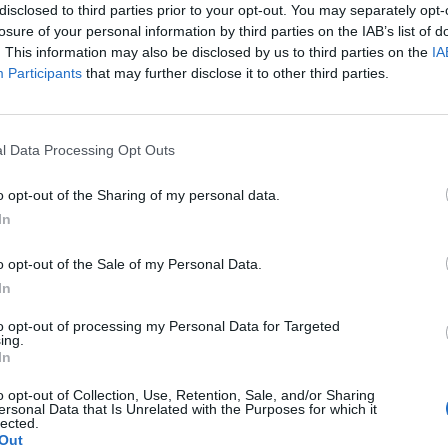
disclosed to third parties prior to your opt-out. You may separately opt-
losure of your personal information by third parties on the IAB’s list of
. This information may also be disclosed by us to third parties on the
IA
Participants
that may further disclose it to other third parties.
l Data Processing Opt Outs
dzeniem, pieczeniem podczas oddawania moczu. Dziś
o opt-out of the Sharing of my personal data.
ląda tak jak na zdjęciu. Czy może ktoś wie, co to może
In
a pacjentki
o opt-out of the Sale of my Personal Data.
In
to opt-out of processing my Personal Data for Targeted
ing.
lety , to robię kilka kulek w kształcie pięści przeważnie.
In
o opt-out of Collection, Use, Retention, Sale, and/or Sharing
miesięcy. Co w takiej sytuacji może pomóc. ?
ersonal Data that Is Unrelated with the Purposes for which it
lected.
Out