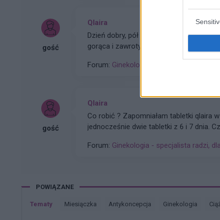
Sensiti
Qlaira
Dzień dobry, pół roku temu przyjmowałam tabletki Qlaira ,jednak przerwałam niestety uderzenia
gorąca i zawroty głowy wróciły . Zaczęłam znowu przyj
gość
po okresie ,dziś wezmę 5 tabletkę
Forum:
Ginekologia - forum dla rodziny i 
Qlaira
Co robić ? Zapomniałam tabletki qlaira w
jednocześnie dwie tabletki z 6 i 7 dnia.
gość
Forum:
Ginekologia - specjalista radzi, dl
POWIĄZANE
Tematy
miesiączka
antykoncepcja
ginekologia
cią