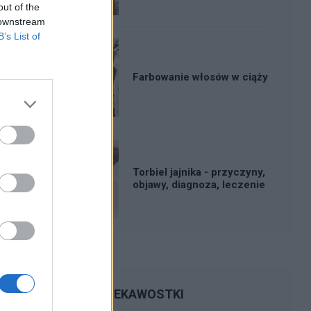
out of the
 downstream
B’s List of
Farbowanie włosów w ciąży
Torbiel jajnika - przyczyny,
objawy, diagnoza, leczenie
CIEKAWOSTKI