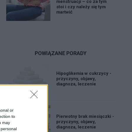
menstruacji – co za tym
stoi i czy należy się tym
martwić
POWIĄZANE PORADY
Hipoglikemia w cukrzycy -
przyczyny, objawy,
diagnoza, leczenie
sonal or
Pierwotny brak miesiączki -
ection to
przyczyny, objawy,
ou may
diagnoza, leczenie
 personal