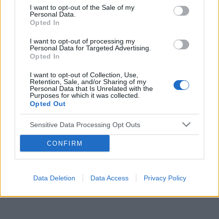
powiedzieć? Dodam że pod skórą ma dużo
I want to opt-out of the Sale of my
Tematy
infekcje intymne
grzybica
zmiany skórne
Personal Data.
takiej mazi jakby nadmiar łoju i często to
Opted In
opryszczka
choroby narządów płciowych
wyciskałam.
I want to opt-out of processing my
Personal Data for Targeted Advertising.
Reklama:
Opted In
I want to opt-out of Collection, Use,
Retention, Sale, and/or Sharing of my
Personal Data that Is Unrelated with the
Purposes for which it was collected.
Opted Out
Sensitive Data Processing Opt Outs
CONFIRM
Data Deletion
Data Access
Privacy Policy