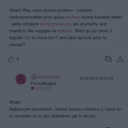
Witam Was, mam dziwny problem - ostatnio
zaobserwowałam przy ujściu
pochwy
dziwny kawałek tkanki
- jakby strzępek
błony dziewiczej
, ale obumarty- jest
twardszy. Nie wygląda na
kłykciny
... Mam go już okolo 3
tygodni. Co to moze być? Jest jakiś sposób żeby to
usunąć?
0
lukasowa20
02-09-2014, 03:01:23
Początkująca
Witam.
Najlepszym sposobem , bedzie wizyta u lekarza ;) i niech on
to sprawdzi co to jest dokladnie i jak to leczyc .