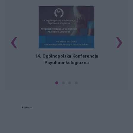
‹
›
C
14. Ogólnopolska Konferencja
Psychoonkologiczna
Reklama: