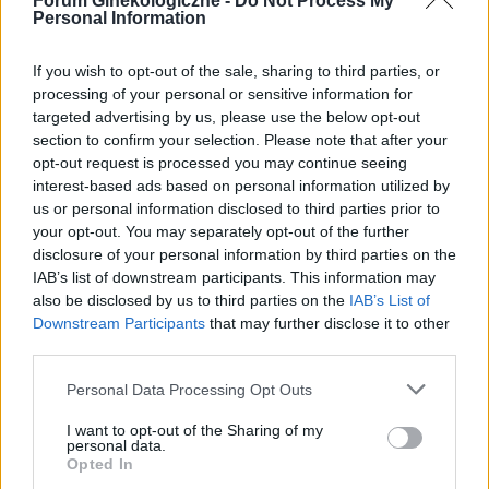
Forum Ginekologiczne -
Do Not Process My
Proszę o pomocy co to jest?
Personal Information
Hejka, Nie boli, nie swędzi, niby nie przeszkadza,
ale coś się zmieniło. Zauważyłam dzień temu.
If you wish to opt-out of the sale, sharing to third parties, or
Te brodawki (albo nie wiem jak to nazwać) są
processing of your personal or sensitive information for
Forum:
Wstydliwe dolegliwości
twarde. Wcześniej one już były, ale NIE były
targeted advertising by us, please use the below opt-out
twarde i były mniejsze więc to wyglądało jak
section to confirm your selection. Please note that after your
zwykła mała warga sromowa. Mam 18 lat,
opt-out request is processed you may continue seeing
stosunku żadnego nie miałam, pójść do
interest-based ads based on personal information utilized by
ginekologa teraz nie mogę a bardzo się boję co
us or personal information disclosed to third parties prior to
emilia7423
to jest?? Cokolwiek co tam robiłam to tylko
your opt-out. You may separately opt-out of the further
palcami i nic więcej, ręki zawsze myję przed tym
disclosure of your personal information by third parties on the
IAB’s list of downstream participants. This information may
jak dotknąć się. Proszę o pomoc będę
Hpv czy coś innego?
also be disclosed by us to third parties on the
IAB’s List of
wdzięczna
Hej, Od 2024 mam takie zmiany na wardze
Downstream Participants
that may further disclose it to other
sromowej, nie wyszły od razu. Z tego co kojarzę
third parties.
to wychodziły albo po zacięciu maszynką albo
Forum:
Wstydliwe dolegliwości
wyciskaniu białej mazi ( łój) Byłam u ginekologa
Personal Data Processing Opt Outs
w 2024 i powiedziała, że dla niej to zwykła
I want to opt-out of the Sharing of my
brodawka i nie ma się czym martwić, ale
personal data.
aktualnie mam już 4 i jednak idę do dermatologa.
Opted In
POWIĄZANE
Czy ktoś miał coś podobnego i może coś