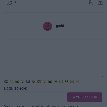
0
gość
Dodaj zdjęcie:
WYBIERZ PLIK
Dopuszczalne formaty pliku graficznego: jpg, jpeg , png.