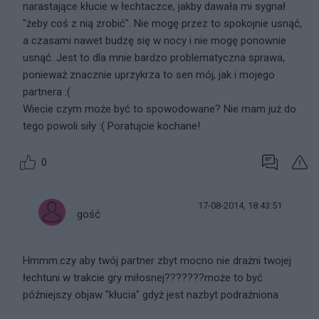
narastające kłucie w łechtaczce, jakby dawała mi sygnał
"żeby coś z nią zrobić". Nie mogę przez to spokojnie usnąć,
a czasami nawet budzę się w nocy i nie mogę ponownie
usnąć. Jest to dla mnie bardzo problematyczna sprawa,
ponieważ znacznie uprzykrza to sen mój, jak i mojego
partnera :(
Wiecie czym może być to spowodowane? Nie mam już do
tego powoli siły :( Poratujcie kochane!
0
17-08-2014, 18:43:51
gość
Hmmm.czy aby twój partner zbyt mocno nie drażni twojej
łechtuni w trakcie gry miłosnej???????może to być
późniejszy objaw "kłucia" gdyż jest nazbyt podrażniona