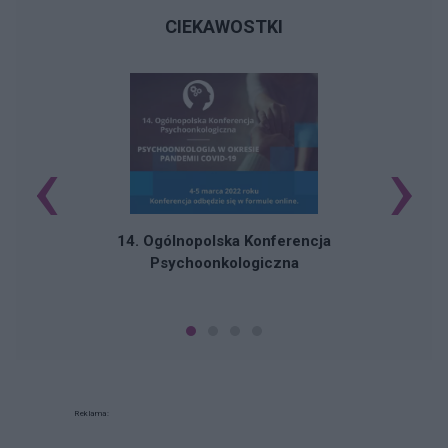
CIEKAWOSTKI
‹
›
C
14. Ogólnopolska Konferencja
Psychoonkologiczna
Reklama: