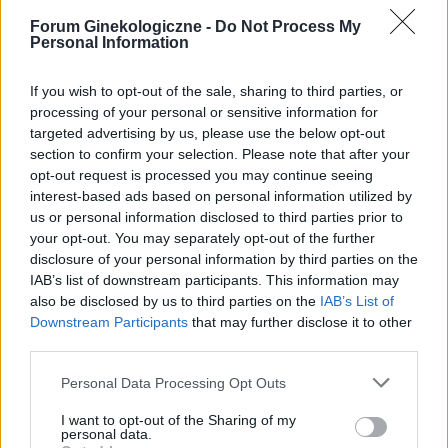
Forum Ginekologiczne -
Do Not Process My
Brak przyjemności
Personal Information
Witam, odkąd pamiętam podczas stosunków nie
odczuwam zbytnio przyjemności. Miałam kilku
If you wish to opt-out of the sale, sharing to third parties, or
partnerów seksualnych i z żadnym nie miałam
processing of your personal or sensitive information for
Forum:
Zdrowie kobiety
orgazmu. Mam wysokie libido ale co z tego jak
targeted advertising by us, please use the below opt-out
seks dla mnie to tylko ruchy przy których nie jest
section to confirm your selection. Please note that after your
mi dobrze, po prostu czuję że członek jest we
opt-out request is processed you may continue seeing
interest-based ads based on personal information utilized by
mnie i tyle :( Czy ktoś ma podobnie?
us or personal information disclosed to third parties prior to
gość
your opt-out. You may separately opt-out of the further
disclosure of your personal information by third parties on the
IAB’s list of downstream participants. This information may
Labioplastyka
also be disclosed by us to third parties on the
IAB’s List of
Hej, chciałam zapytać, czy któraś z obecnych tu
Downstream Participants
that may further disclose it to other
kobiet zdecydowała się na labioplastykę i
third parties.
zmniejszenie warg sromowych mniejszych.
Forum:
Operacje i zabiegi
Chodzi mi o wszelkie informacje jak cena, ból
Personal Data Processing Opt Outs
czy ryzyko powikłań. Mam 23 lata i od dłuższego
I want to opt-out of the Sharing of my
czasu się nad tym zastanawiam ze względów
personal data.
estetycznych. Myślę, że nie wygląda to dobrze,