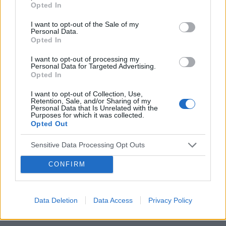
Opted In
Wczoraj, czyli 3 stycznia ok 1:00 w nocy
podczas stosunku pękła nam gumka i wytrysk
POWIĄZANE
I want to opt-out of the Sale of my
spermy prawdopodobnie nastąpił w środku
Personal Data.
pochwy ( po pójściu do toalety odkryłam, że
Opted In
Tematy
ciąża
test ciążowy
badanie usg
cała okolica mojej pochwy jest mokra od
I want to opt-out of processing my
dziecko
zapłodnienie
antykoncepcja
spermy) Dziś, 4 stycznia ok godziny 13 ( mniej
Personal Data for Targeted Advertising.
więcej 12 godzin po stosunku) przyjęłam
Opted In
tabletkę ellaOne Jakie w tej sytuacji są szanse
Reklama:
I want to opt-out of Collection, Use,
na zajście w ciążę i czy one wgl istnieją Jestem
Retention, Sale, and/or Sharing of my
przerażona sytuacja, pierwszy raz pękła nam
Personal Data that Is Unrelated with the
Purposes for which it was collected.
gumka, pierwszy raz partner spuścił się
Opted Out
wewnątrz mnie I pierwszy raz brałam taką
tabletkę Bardzo się boję że kalendarzyk z
Sensitive Data Processing Opt Outs
aplikacji w telefonie mógł zawieść i na przykład
dzień owulacji nastąpił nie 29 grudnia tylko o
CONFIRM
wiele później, na przykład 2/3/4 stycznia Proszę
o szczerą poradę i pomoc, bo odchodzę od
zmysłów i bardzo się stresuję
Data Deletion
Data Access
Privacy Policy