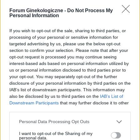
gość
Forum Ginekologiczne -
Do Not Process My
Personal Information
Odstawienie tabletek i okres
If you wish to opt-out of the sale, sharing to third parties, or
Przyjmowałam tabletki jednoskładnikowe
processing of your personal or sensitive information for
Cerazette i chcę je odstawić ze względu na
targeted advertising by us, please use the below opt-out
ciągłe krwawienie. Po jakim czasie pojawił sie u
Forum:
Antykoncepcja
section to confirm your selection. Please note that after your
was okres?
opt-out request is processed you may continue seeing
interest-based ads based on personal information utilized by
us or personal information disclosed to third parties prior to
your opt-out. You may separately opt-out of the further
disclosure of your personal information by third parties on the
gość
IAB’s list of downstream participants. This information may
also be disclosed by us to third parties on the
IAB’s List of
Proszę o pomoc
Downstream Participants
that may further disclose it to other
third parties.
Mój ostatni okres był 13-17 grudnia Ostatnie dni
płodne według aplikacji trwały od 24 do 30
Personal Data Processing Opt Outs
grudnia Dzień owulacji według aplikacji 29
Forum:
Ciąża - czy to możliwe? Wszystko o...
grudnia Następna miesiączka wypada mi na 12
I want to opt-out of the Sharing of my
stycznia i planowo ma potrwać do 16 stycznia
personal data.