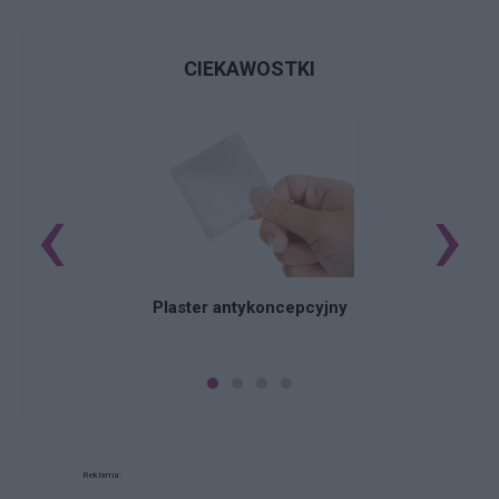
CIEKAWOSTKI
‹
›
B
Plaster antykoncepcyjny
Reklama: