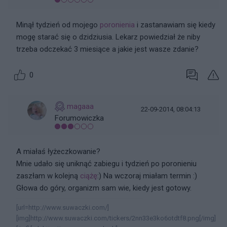
Minął tydzień od mojego
poronienia
i zastanawiam się kiedy
mogę starać się o dzidziusia. Lekarz powiedział że niby
trzeba odczekać 3 miesiące a jakie jest wasze zdanie?
0
magaaa
22-09-2014, 08:04:13
Forumowiczka
A miałaś łyżeczkowanie?
Mnie udało się uniknąć zabiegu i tydzień po poronieniu
zaszłam w kolejną
ciążę
:) Na wczoraj miałam termin :)
Głowa do góry, organizm sam wie, kiedy jest gotowy.
[url=http://www.suwaczki.com/]
[img]http://www.suwaczki.com/tickers/2nn33e3ko6otdtf8.png[/img]