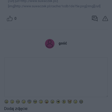
[/url] [url=http://www.suwaczek.pl/]
[img]http://www.suwaczek.pl/cache/1cdb1de75e.png[/img][/url]
0
gość
Dodaj zdjęcie: